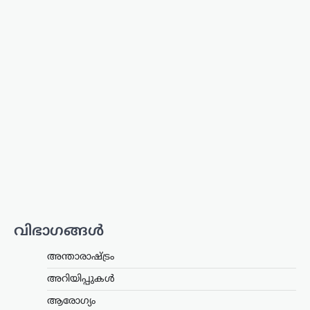
ട്രെൻഡിംഗ്
,
ദേശീയം
,
ലേറ്റസ്റ്റ് ന്യൂസ്
ഉപഭോക്താക്കൾ
ആത്മവിശ്വാസത്തോടെ
E20 പെട്രോൾ
ഉപയോഗിക്കുന്നത്
തുടരണം: കേന്ദ്ര
സർക്കാർ
ന്യൂസ് ഡെസ്ക്
ഓഗസ്റ്റ്‌ 8, 2026
ഇ20 പെട്രോളിന്റെ
ഗുണനിലവാരത്തെക്കുറിച്ചുള്ള
ആശങ്കകൾക്കിടെ ഉപഭോക്താക്കൾ
ആത്മവിശ്വാസത്തോടെ ഇന്ധനം
വിഭാഗങ്ങൾ
ഉപയോഗിക്കാമെന്ന് കേന്ദ്ര പെട്രോളിയം,
പ്രകൃതി വാതക മന്ത്രാലയം വ്യക്തമാക്കി.
അന്താരാഷ്ട്രം
പൊതുമേഖല ഓയിൽ മാർക്കറ്റിങ്
കമ്പനികൾ (ഒഎംസികൾ) വിതരണം…
അറിയിപ്പുകൾ
ആരോഗ്യം
കേരളം
,
ട്രെൻഡിംഗ്
,
തിരുവനന്തപുരം
,