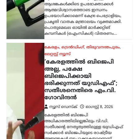
ആശങ്കകൾക്കിടെ ഉപഭോക്താക്കൾ
ആത്മവിശ്വാസത്തോടെ ഇന്ധനം
ഉപയോഗിക്കാമെന്ന് കേന്ദ്ര പെട്രോളിയം,
പ്രകൃതി വാതക മന്ത്രാലയം വ്യക്തമാക്കി.
പൊതുമേഖല ഓയിൽ മാർക്കറ്റിങ്
കമ്പനികൾ (ഒഎംസികൾ) വിതരണം…
കേരളം
,
ട്രെൻഡിംഗ്
,
തിരുവനന്തപുരം
,
ലേറ്റസ്റ്റ് ന്യൂസ്
‘കേരളത്തിൽ ബിജെപി
അല്ല, പക്ഷേ
ബിജെപിക്കായി
ഭരിക്കുന്നത് യുഡിഎഫ്’;
സതീശനെതിരെ എം.വി.
ഗോവിന്ദൻ
ന്യൂസ് ഡെസ്ക്
ഓഗസ്റ്റ്‌ 8, 2026
കേരളത്തിൽ ബിജെപി
അധികാരത്തിലില്ലെങ്കിലും വി.ഡി.
സതീശന്റെ നേതൃത്വത്തിലുള്ള യുഡിഎഫ്
സർക്കാർ ബിജെപിയുടെ രാഷ്ട്രീയ