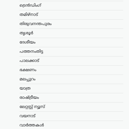
സമയമില്ല;
ട്രെൻഡിംഗ്
കൂറുമാറിയവരെ
തമിഴ്നാട്
കാണാനും അവർക്കൊപ്പം
നിൽക്കുമെന്ന് ഉറപ്പ്
തിരുവനന്തപുരം
നൽകാനും സമയം
തൃശൂർ
കണ്ടെത്തുന്നു: ഉദ്ധവ്
ദേശീയം
താക്കറെ
പത്തനംതിട്ട
ന്യൂസ് ഡെസ്ക്
ഓഗസ്റ്റ്‌ 8, 2026
പ്രധാനമന്ത്രി നരേന്ദ്ര മോദിക്കെതിരെ
പാലക്കാട്
രൂക്ഷ വിമർശനവുമായി ശിവസേന
ഭക്ഷണം
(യുബിടി) അധ്യക്ഷൻ ഉദ്ധവ് താക്കറെ.
രാജ്യത്ത് പ്രതിഷേധിക്കുന്ന യുവാക്കളുടെ
മലപ്പുറം
പ്രശ്നങ്ങൾ പരിഗണിക്കാൻ സമയം
കണ്ടെത്താത്ത പ്രധാനമന്ത്രി, പാർട്ടി
യാത്ര
വിട്ട്…
രാഷ്ട്രീയം
കേരളം
,
വാർത്തകൾ
ലേറ്റസ്റ്റ് ന്യൂസ്
പിന്തുണവേണ്ട, പിന്നില്‍
വയനാട്
നിന്ന് കുത്തരുത്; എംവി
ജയരാജനെതിരെ
വാർത്തകൾ