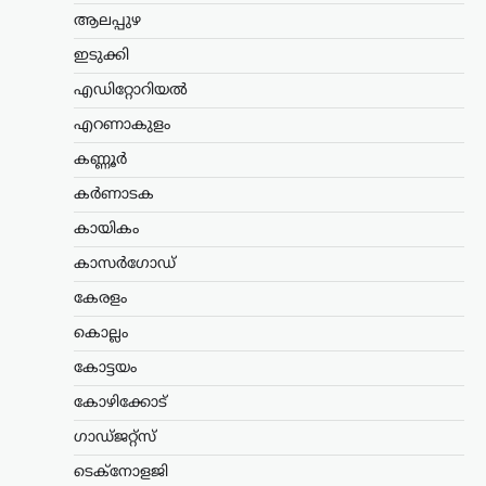
ലേറ്റസ്റ്റ് ന്യൂസ്
ആലപ്പുഴ
‘കേരളത്തിൽ ബിജെപി
ഇടുക്കി
അല്ല, പക്ഷേ
എഡിറ്റോറിയൽ
ബിജെപിക്കായി
ഭരിക്കുന്നത് യുഡിഎഫ്’;
എറണാകുളം
സതീശനെതിരെ എം.വി.
കണ്ണൂർ
ഗോവിന്ദൻ
കർണാടക
ന്യൂസ് ഡെസ്ക്
ഓഗസ്റ്റ്‌ 8, 2026
കായികം
കേരളത്തിൽ ബിജെപി
അധികാരത്തിലില്ലെങ്കിലും വി.ഡി.
കാസർഗോഡ്
സതീശന്റെ നേതൃത്വത്തിലുള്ള യുഡിഎഫ്
സർക്കാർ ബിജെപിയുടെ രാഷ്ട്രീയ
കേരളം
അജണ്ടകൾ നടപ്പാക്കുകയാണെന്ന്
കൊല്ലം
സിപിഐഎം സംസ്ഥാന സെക്രട്ടറി
എം.വി. ഗോവിന്ദൻ മാസ്റ്റർ ആരോപിച്ചു.
കോട്ടയം
നരേന്ദ്ര…
കോഴിക്കോട്
ട്രെൻഡിംഗ്
,
ദേശീയം
,
രാഷ്ട്രീയം
ഗാഡ്ജറ്റ്സ്
പ്രധാനമന്ത്രിക്ക്
ടെക്നോളജി
യുവാക്കളെ കാണാൻ