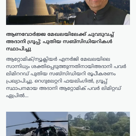
ആണവോർജ്ജ മേഖലയിലേക്ക് ചുവടുവച്ച്
അദാനി ഗ്രൂപ്പ്; പുതിയ സബ്സിഡിയറികൾ
സ്ഥാപിച്ചു
ആറ്റോമിക്/ന്യൂക്ലിയർ എനർജി മേഖലയിലെ
സാന്നിധ്യം ശക്തിപ്പെടുത്തുന്നതിനായിഅദാനി പവർ
ലിമിററഡ് പുതിയ സബ്സിഡിയറി രൂപീകരണം
പ്രഖ്യാപിച്ചു. റെഗുലേറ്ററി ഫയലിംഗിൽ, ഗ്രൂപ്പ്
സ്ഥാപനമായ അദാനി ആറ്റോമിക് പവർ ലിമിറ്റഡ്
ഏപ്രിൽ…