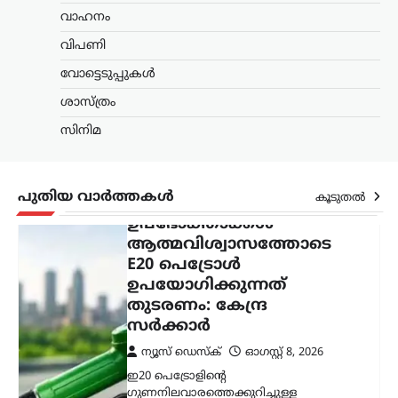
അര്‍ജുന്‍ ആയങ്കി
വാഹനം
ന്യൂസ് ഡെസ്ക്
ഓഗസ്റ്റ്‌ 8, 2026
വിപണി
പൊലീസിനെ ഭീഷണിപ്പെടുത്തിയ
വോട്ടെടുപ്പുകൾ
കേസിൽ ഒളിവിൽ കഴിയുന്ന അർജുൻ
ആയങ്കിയെ കണ്ടെത്താനുള്ള
ശാസ്ത്രം
അന്വേഷണം ശക്തമാക്കി പൊലീസ്.
കേസുമായി ബന്ധപ്പെട്ട് ഒളിവിൽ
സിനിമ
കഴിയാൻ സഹായം നൽകിയ അഞ്ച്
പേരെ പൊലീസ്…
പുതിയ വാർത്തകൾ
കൂടുതൽ
ട്രെൻഡിംഗ്
,
ദേശീയം
,
ലേറ്റസ്റ്റ് ന്യൂസ്
ഉപഭോക്താക്കൾ
ആത്മവിശ്വാസത്തോടെ
E20 പെട്രോൾ
ഉപയോഗിക്കുന്നത്
തുടരണം: കേന്ദ്ര
സർക്കാർ
ന്യൂസ് ഡെസ്ക്
ഓഗസ്റ്റ്‌ 8, 2026
ഇ20 പെട്രോളിന്റെ
ഗുണനിലവാരത്തെക്കുറിച്ചുള്ള