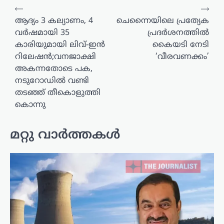
പോസ്റ്റുകളിലൂടെ
⟵
⟶
ആദ്യം 3 കല്യാണം, 4
ചെന്നൈയിലെ പ്രത്യേക
വർഷമായി 35
പ്രദര്‍ശനത്തില്‍
കാരിയുമായി ലിവ്-ഇൻ
കൈയടി നേടി
റിലേഷൻ;വനജാക്ഷി
‘വീരവണക്കം’
അകന്നതോടെ പക,
നടുറോഡിൽ വണ്ടി
തടഞ്ഞ് തീകൊളുത്തി
കൊന്നു
മറ്റു വാർത്തകൾ