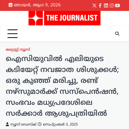
Skip
ഞായർ, ആഗ 9, 2026
Twitter
Facebook
LinkedIn
Instagr
yout
to
content
ലേറ്റസ്റ്റ് ന്യൂസ്
ഐസിയുവിൽ എലിയുടെ
കടിയേറ്റ് നവജാത ശിശുക്കൾ;
ഒരു കുഞ്ഞ് മരിച്ചു, രണ്ട്
നഴ്സുമാർക്ക് സസ്പെൻഷൻ,
സംഭവം മധ്യപ്രദേശിലെ
സർക്കാർ ആശുപത്രിയിൽ
ന്യൂസ് ഡെസ്ക്
സെപ്റ്റംബർ 3, 2025