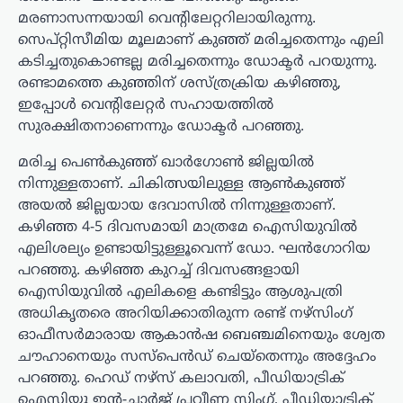
മരണാസന്നയായി വെന്റിലേറ്ററിലായിരുന്നു.
സെപ്റ്റിസീമിയ മൂലമാണ് കുഞ്ഞ് മരിച്ചതെന്നും എലി
കടിച്ചതുകൊണ്ടല്ല മരിച്ചതെന്നും ഡോക്ടർ പറയുന്നു.
രണ്ടാമത്തെ കുഞ്ഞിന് ശസ്ത്രക്രിയ കഴിഞ്ഞു,
ഇപ്പോൾ വെന്റിലേറ്റർ സഹായത്തിൽ
സുരക്ഷിതനാണെന്നും ഡോക്ടർ പറഞ്ഞു.
മരിച്ച പെൺകുഞ്ഞ് ഖാർഗോൺ ജില്ലയിൽ
നിന്നുള്ളതാണ്. ചികിത്സയിലുള്ള ആൺകുഞ്ഞ്
അയൽ ജില്ലയായ ദേവാസിൽ നിന്നുള്ളതാണ്.
കഴിഞ്ഞ 4-5 ദിവസമായി മാത്രമേ ഐസിയുവിൽ
എലിശല്യം ഉണ്ടായിട്ടുള്ളൂവെന്ന് ഡോ. ഘൻഗോറിയ
പറഞ്ഞു. കഴിഞ്ഞ കുറച്ച് ദിവസങ്ങളായി
ഐസിയുവിൽ എലികളെ കണ്ടിട്ടും ആശുപത്രി
അധികൃതരെ അറിയിക്കാതിരുന്ന രണ്ട് നഴ്സിംഗ്
ഓഫീസർമാരായ ആകാൻഷ ബെഞ്ചമിനെയും ശ്വേത
ചൗഹാനെയും സസ്പെൻഡ് ചെയ്തെന്നും അദ്ദേഹം
പറഞ്ഞു. ഹെഡ് നഴ്സ് കലാവതി, പീഡിയാട്രിക്
ഐസിയു ഇൻ-ചാർജ് പ്രവീണ സിംഗ്, പീഡിയാട്രിക്