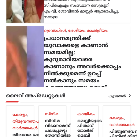
അജണ്ടകൾ നടപ്പാക്കുകയാണെന്ന്
സിപിഐഎം സംസ്ഥാന സെക്രട്ടറി
എം.വി. ഗോവിന്ദൻ മാസ്റ്റർ ആരോപിച്ചു.
നരേന്ദ്ര…
ട്രെൻഡിംഗ്
,
ദേശീയം
,
രാഷ്ട്രീയം
പ്രധാനമന്ത്രിക്ക്
യുവാക്കളെ കാണാൻ
സമയമില്ല;
കൂറുമാറിയവരെ
കാണാനും അവർക്കൊപ്പം
നിൽക്കുമെന്ന് ഉറപ്പ്
നൽകാനും സമയം
കണ്ടെത്തുന്നു: ഉദ്ധവ്
താക്കറെ
ലൈവ് അപ്‌ഡേറ്റുകൾ
കൂടുതൽ
ന്യൂസ് ഡെസ്ക്
ഓഗസ്റ്റ്‌ 8, 2026
പ്രധാനമന്ത്രി നരേന്ദ്ര മോദിക്കെതിരെ
സിനിമ
കായികം
കേരളം
,
രൂക്ഷ വിമർശനവുമായി ശിവസേന
കേരളം
,
സിനിമ
മെസ്സിയുടെ
തിരുവനന്തപുരം
,
(യുബിടി) അധ്യക്ഷൻ ഉദ്ധവ് താക്കറെ.
വാർത്തകൾ
വിടണമെന്ന്
പിതാവ്
വാർത്തകൾ
രാജ്യത്ത് പ്രതിഷേധിക്കുന്ന യുവാക്കളുടെ
പലപ്പോഴും
ജോർജ്
പിന്തുണവേണ
തീരദേശ ജനങ്ങളെ
പ്രശ്നങ്ങൾ പരിഗണിക്കാൻ സമയം
തോന്നിയിട്ടുണ്ട്;
മെസ്സി
പിന്നില്‍ നിന്ന