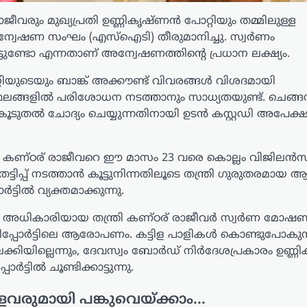
ും മുഖ്യപ്രതി ഉണ്ണികൃഷ്ണൻ പോറ്റിയും തമ്മിലുള്ള
ന്വേഷണ സംഘം (എസ്ഐടി) തീരുമാനിച്ചു. സ്വർണം
യിട്ടുണ്ടോ എന്നതാണ് അന്വേഷണത്തിന്റെ പ്രധാന ലക്ഷ്യം.
്റിയുടെയും ബാങ്ക് അക്കൗണ്ട് വിവരങ്ങൾ വിശദമായി
 സ്ഥലങ്ങളിൽ പരിശോധന നടത്താനും സാധ്യതയുണ്ട്. ചെങ്ങന
 കൂടുതൽ ചോദ്യം ചെയ്യുന്നതിനായി ഉടൻ കസ്റ്റഡി അപേക്
 കണ്ഠര് രാജീവറെ ഈ മാസം 23 വരെ കൊല്ലം വിജിലൻ
തട്ടിപ്പ് നടത്താൻ കൂട്ടുനിന്നതിലൂടെ തന്ത്രി ഗുരുതരമായ
ടിൽ വ്യക്തമാക്കുന്നു.
അധികാരിയായ തന്ത്രി കണ്ഠര് രാജീവർ സ്വർണ മോഷണ
പ്പോർട്ടിലെ ആരോപണം. കട്ടിള പാളികൾ കൊണ്ടുപോകുന്
ക്കിയില്ലെന്നും, ദേവസ്വം ബോർഡ് നിർദേശപ്രകാരം ഉണ്
ട്ടിൽ ചൂണ്ടിക്കാട്ടുന്നു.
ളവരുമായി പങ്കുവെയ്ക്കാം...