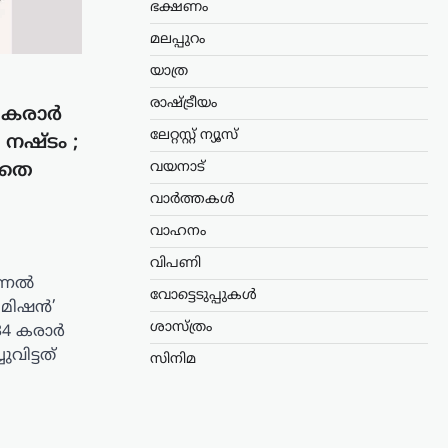
ഭക്ഷണം
മലപ്പുറം
യാത്ര
രാഷ്ട്രീയം
34 കരാർ
ലേറ്റസ്റ്റ് ന്യൂസ്
നഷ്ടം ;
വയനാട്
ാതെ
വാർത്തകൾ
വാഹനം
വിപണി
ഷണൽ
വോട്ടെടുപ്പുകൾ
 മിഷൻ’
ശാസ്ത്രം
34 കരാർ
ുവിട്ടത്
സിനിമ