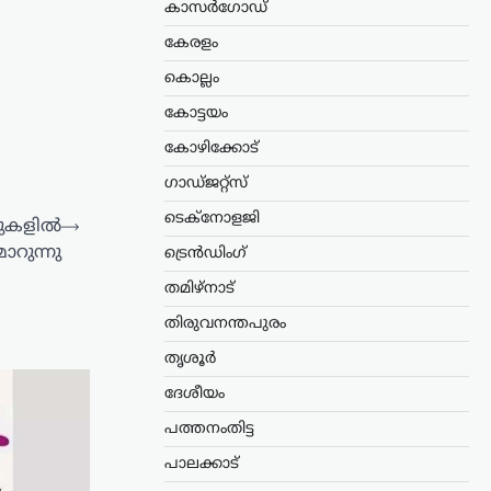
കാസർഗോഡ്
കേരളം
കൊല്ലം
കോട്ടയം
കോഴിക്കോട്
ഗാഡ്ജറ്റ്സ്
ടെക്നോളജി
റുകളിൽ
⟶
ാറുന്നു
ട്രെൻഡിംഗ്
തമിഴ്നാട്
തിരുവനന്തപുരം
തൃശൂർ
ദേശീയം
പത്തനംതിട്ട
പാലക്കാട്