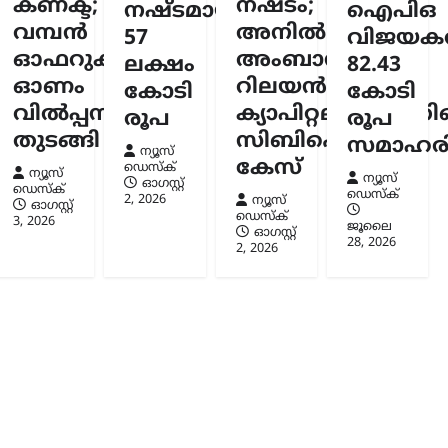
കണക്ട്;
നഷ്ടം;
നഷ്ടമായത്
ഐപിഒ
ന്നു
വമ്പൻ
അനിൽ
57
വിജയകര
സ്ക്
ഓഫറുകളുമായി
അംബാനിക്കും
ലക്ഷം
82.43
6
ഓണം
റിലയൻസ്
കോടി
കോടി
വിൽപ്പന
ക്യാപിറ്റലിനുമെതി
രൂപ
രൂപ
തുടങ്ങി
സിബിഐ
സമാഹരിച
ന്യൂസ്
കേസ്
ഡെസ്ക്
ന്യൂസ്
ന്യൂസ്
ഓഗസ്റ്റ്‌
ഡെസ്ക്
ഡെസ്ക്
2, 2026
ന്യൂസ്
ഓഗസ്റ്റ്‌
ഡെസ്ക്
3, 2026
ജൂലൈ
ഓഗസ്റ്റ്‌
28, 2026
2, 2026