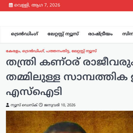
Skip
വെള്ളി, ആഗ 7, 2026
to
content
ട്രെൻഡിംഗ്
ലേറ്റസ്റ്റ് ന്യൂസ്
രാഷ്ട്രീയം
സിന
കേരളം
,
ട്രെൻഡിംഗ്
,
പത്തനംതിട്ട
,
ലേറ്റസ്റ്റ് ന്യൂസ്
തന്ത്രി കണ്ഠര് രാജീവര
തമ്മിലുള്ള സാമ്പത്ത
എസ്ഐടി
ന്യൂസ് ഡെസ്ക്
ജനുവരി 10, 2026