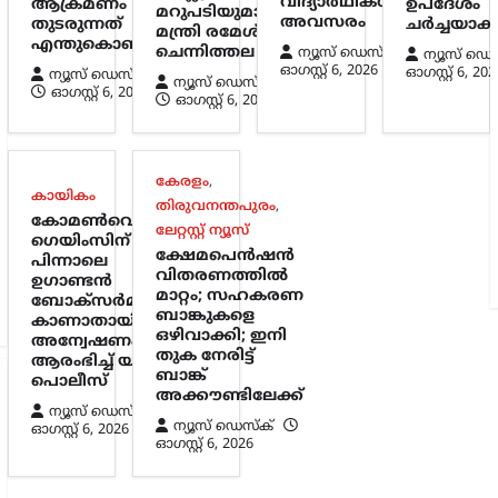
വിദ്യാർഥികൾക്കും
ആക്രമണം
ഉപദേശം
മറുപടിയുമായി
അവസരം
തുടരുന്നത്
ചർച്ചയാകു
മന്ത്രി രമേശ്
എന്തുകൊണ്ട്?
ചെന്നിത്തല
ന്യൂസ് ഡെസ്ക്
ന്യൂസ് ഡെ
ഓഗസ്റ്റ്‌ 6, 2026
ഓഗസ്റ്റ്‌ 6, 202
ന്യൂസ് ഡെസ്ക്
ന്യൂസ് ഡെസ്ക്
ഓഗസ്റ്റ്‌ 6, 2026
ഓഗസ്റ്റ്‌ 6, 2026
കേരളം
,
കായികം
തിരുവനന്തപുരം
,
കോമൺവെൽത്ത്
ലേറ്റസ്റ്റ് ന്യൂസ്
ഗെയിംസിന്
ക്ഷേമപെൻഷൻ
പിന്നാലെ
വിതരണത്തിൽ
ഉഗാണ്ടൻ
മാറ്റം; സഹകരണ
ബോക്സർമാരെ
ബാങ്കുകളെ
കാണാതായി;
ഒഴിവാക്കി; ഇനി
അന്വേഷണം
തുക നേരിട്ട്
ആരംഭിച്ച് യുകെ
ബാങ്ക്
പൊലീസ്
അക്കൗണ്ടിലേക്ക്
ന്യൂസ് ഡെസ്ക്
ന്യൂസ് ഡെസ്ക്
ഓഗസ്റ്റ്‌ 6, 2026
ഓഗസ്റ്റ്‌ 6, 2026