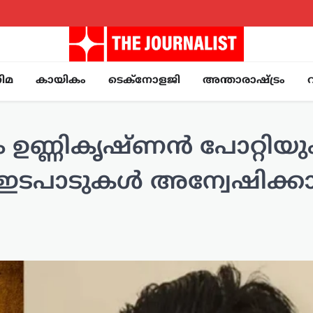
ിമ
കായികം
ടെക്നോളജി
അന്താരാഷ്ട്രം
ും ഉണ്ണികൃഷ്ണൻ പോറ്റിയു
ിക ഇടപാടുകൾ അന്വേഷിക്