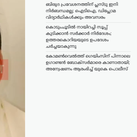
ബിരുദ പ്രവേശനത്തിന് പ്ലസ്ടു ഇനി
നിർബന്ധമല്ല; ഐടിഐ, ഡിപ്ലോമ
വിദ്യാർഥികൾക്കും അവസരം
കൊടുംചൂടിൽ നായിറച്ചി സൂപ്പ്
കുടിക്കാൻ സർക്കാർ നിർദേശം;
ഉത്തരകൊറിയയുടെ ഉപദേശം
ചർച്ചയാകുന്നു
കോമൺവെൽത്ത് ഗെയിംസിന് പിന്നാലെ
ഉഗാണ്ടൻ ബോക്സർമാരെ കാണാതായി;
അന്വേഷണം ആരംഭിച്ച് യുകെ പൊലീസ്