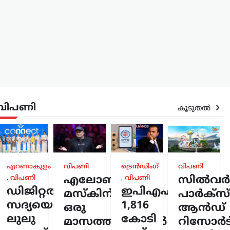
വിപണി
കൂടുതൽ
രം
,
എറണാകുളം
വിപണി
ട്രെൻഡിംഗ്
വിപണി
്
,
വിപണി
എലോൺ
,
വിപണി
സിൽവർസ്
ടിൽ
ഡിജിറ്റൽ
ഇപിഎഫ്ഒയ്ക്ക്
മസ്കിന്
പാർക്സ്
ൂപ്പ്
സദ്യയൊരുക്കി
1,816
ഒരു
ആൻഡ്
നിർദേശം;
ലുലു
കോടി
മാസത്തിനുള്ളിൽ
റിസോർട്
റിയയുടെ