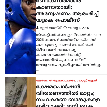
വിതരണത്തിൽ മാറ്റം;
സഹകരണ ബാങ്കുകളെ
ഒഴിവാക്കി; ഇനി തുക
നേരിട്ട് ബാങ്ക്
അക്കൗണ്ടിലേക്ക്
ന്യൂസ് ഡെസ്ക്
ഓഗസ്റ്റ്‌ 6, 2026
സംസ്ഥാനത്തെ ക്ഷേമപെൻഷൻ
വിതരണ സംവിധാനത്തിൽ സുപ്രധാന
മാറ്റം വരുത്തി സർക്കാർ. സഹകരണ
ബാങ്കുകൾ മുഖേന
ഗുണഭോക്താക്കളുടെ വീടുകളിൽ നേരിട്ട്
പെൻഷൻ എത്തിക്കുന്ന രീതി
അവസാനിപ്പിച്ച്, തുക നേരിട്ട്…
ട്രെൻഡിംഗ്
,
ദേശീയം
,
ലേറ്റസ്റ്റ് ന്യൂസ്
ജെൻ Zഉം ജെൻ
ആൽഫയും കൂടുതൽ
സത്യസന്ധർ; വിദ്യാഭ്യാസ