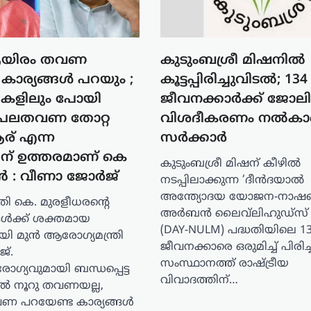
 ആയിരം തവണ
കുടുംബശ്രീ മിഷനിൽ
കാര്യങ്ങൾ പറയും ;
കൂട്ടപ്പിരിച്ചുവിടൽ; 1
ല്ലകളിലും പോയി
ജീവനക്കാർക്ക് ജോലി 
ച് പലതവണ തോറ്റ
വിശദീകരണം നൽക
ആര് എന്ന
സർക്കാർ
ിന് ഉത്തരമാണ് കെ
കുടുംബശ്രീ മിഷന് കീഴിൽ
ൻ : വീണാ ജോർജ്
നടപ്പിലാക്കുന്ന ‘ദീൻദയാൽ
അന്ത്യോദയ യോജന-നാ
രി കെ. മുരളീധരന്റെ
അർബൻ ലൈവ്‌ലിഹുഡ്‌സ്
ൾക്ക് ശക്തമായ
(DAY-NULM) പദ്ധതിയിലെ 1
യി മുൻ ആരോഗ്യമന്ത്രി
ജീവനക്കാരെ ഒരുമിച്ച് പിരിച്ച
്.
സംസ്ഥാനത്ത് രാഷ്ട്രീയ
്യവുമായി ബന്ധപ്പെട്ട
വിവാദത്തിന്…
ൽ നൂറു തവണയല്ല,
 പറയേണ്ട കാര്യങ്ങൾ