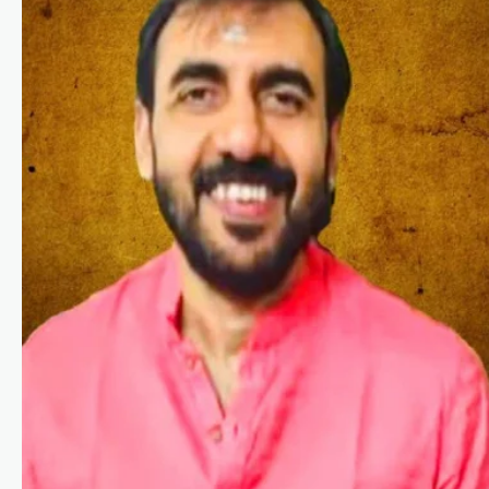
കായികം
കോമൺവെൽത്ത്
ഗെയിംസിന് പിന്നാലെ
ഉഗാണ്ടൻ
ബോക്സർമാരെ
കാണാതായി;
അന്വേഷണം ആരംഭിച്ച്
യുകെ പൊലീസ്
ന്യൂസ് ഡെസ്ക്
ഓഗസ്റ്റ്‌ 6, 2026
സ്കോട്ട്‌ലൻഡിലെ ഗ്ലാസ്‌ഗോയിൽ നടന്ന
2026 കോമൺവെൽത്ത് ഗെയിംസിൽ
പങ്കെടുത്ത ഉഗാണ്ടൻ ബോക്സിംഗ്
ടീമിലെ നാല് അംഗങ്ങളെ