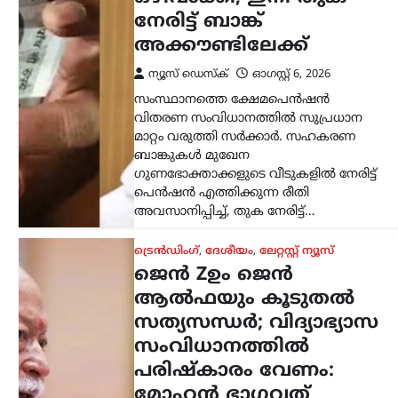
സംവിധാനത്തിൽ
പരിഷ്കാരം വേണം:
മോഹൻ ഭാഗവത്
ന്യൂസ് ഡെസ്ക്
ഓഗസ്റ്റ്‌ 6, 2026
രാജ്യത്തെ യുവതലമുറയെയും
വിദ്യാഭ്യാസ സമ്പ്രദായത്തെയും കുറിച്ച്
ശ്രദ്ധേയമായ പരാമർശങ്ങളുമായി
ആർ.എസ്.എസ് മേധാവി മോഹൻ
ഭാഗവത്. നിലവിലെ മുതിർന്ന
തലമുറയെക്കാൾ കൂടുതൽ
സത്യസന്ധതയും തുറന്ന മനസും ‘ജെൻ
Z’യും…
അന്താരാഷ്ട്രം
,
ട്രെൻഡിംഗ്
,
ലേറ്റസ്റ്റ് ന്യൂസ്
കൊടുംചൂടിൽ നായിറച്ചി
സൂപ്പ് കുടിക്കാൻ
സർക്കാർ നിർദേശം;
ഉത്തരകൊറിയയുടെ
ഉപദേശം ചർച്ചയാകുന്നു