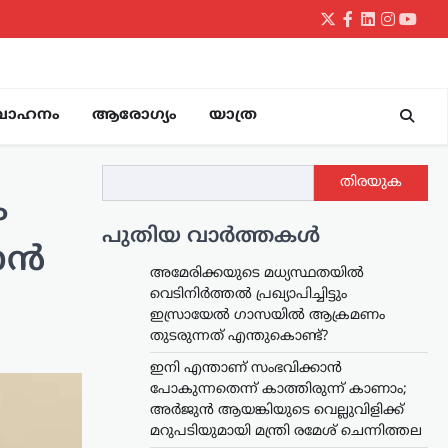
Twitter
Facebook
LinkedIn
Instagr
yout
വാഹനം
ആരോഗ്യം
യാത്ര
തിരയുക
ം
പുതിയ വാർത്തകൾ
കാൻ
അമേരിക്കയുടെ മധ്യസ്ഥതയിൽ
വെടിനിർത്തൽ പ്രഖ്യാപിച്ചിട്ടും
ഇസ്രായേൽ ഗാസയിൽ ആക്രമണം
തുടരുന്നത് എന്തുകൊണ്ട്?
ഇനി എന്താണ് സംഭവിക്കാൻ
പോകുന്നതെന്ന് കാത്തിരുന്ന് കാണാം;
അർജുൻ ആയങ്കിയുടെ വെല്ലുവിളിക്ക്
മറുപടിയുമായി മന്ത്രി രമേശ് ചെന്നിത്തല