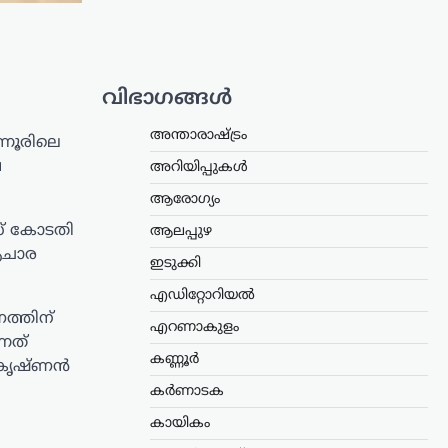
വിഭാഗങ്ങൾ
അന്താരാഷ്ട്രം
്നൂരിലെ
ഷ
അറിയിപ്പുകൾ
ആരോഗ്യം
സ് കോടതി
ആലപ്പുഴ
 ആചാര
ഇടുക്കി
എഡിറ്റോറിയൽ
ത്തിന്
എറണാകുളം
നത്
കണ്ണൂർ
ണികൃഷ്ണൻ
കർണാടക
കായികം