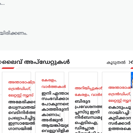
ം…
ിരിക്കണം.
ലൈവ് അപ്‌ഡേറ്റുകൾ
കൂടുതൽ
കേരളം
,
അന്താരാഷ്ട്രം
,
വാർത്തകൾ
അന്താരാഷ്ട്
അറിയിപ്പുകൾ
,
ട്രെൻഡിംഗ്
,
ഇനി എന്താണ്
ട്രെൻഡിംഗ്
,
കേരളം
,
വാർത്തകൾ
ലേറ്റസ്റ്റ് ന്യൂസ്
സംഭവിക്കാൻ
ലേറ്റസ്റ്റ് ന്യൂസ
ബിരുദ
അമേരിക്കയുടെ
പോകുന്നതെന്ന്
പ്രവേശനത്തിന്
മധ്യസ്ഥതയിൽ
കൊടുംചൂ
കാത്തിരുന്ന്
പ്ലസ്ടു ഇനി
വെടിനിർത്തൽ
നായിറച്ചി സ
കാണാം;
നിർബന്ധമല്ല;
പ്രഖ്യാപിച്ചിട്ടും
കുടിക്കാൻ
അർജുൻ
ഐടിഐ,
ഇസ്രായേൽ
സർക്കാർ 
ആയങ്കിയുടെ
ഡിപ്ലോമ
ഗാസയിൽ
ഉത്തരകൊ
വെല്ലുവിളിക്ക്