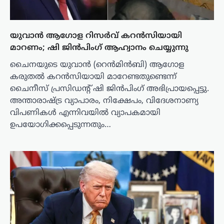
യുവാൻ ആഗോള റിസർവ് കറൻസിയായി
മാറണം; ഷി ജിൻപിംഗ് ആഹ്വാനം ചെയ്യുന്നു
ചൈനയുടെ യുവാൻ (റെൻമിൻബി) ആഗോള
കരുതൽ കറൻസിയായി മാറേണ്ടതുണ്ടെന്ന്
ചൈനീസ് പ്രസിഡന്റ് ഷി ജിൻപിംഗ് അഭിപ്രായപ്പെട്ടു.
അന്താരാഷ്ട്ര വ്യാപാരം, നിക്ഷേപം, വിദേശനാണ്യ
വിപണികൾ എന്നിവയിൽ വ്യാപകമായി
ഉപയോഗിക്കപ്പെടുന്നതും…