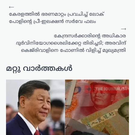
പോസ്റ്റുകളിലൂടെ
⟵
കേരളത്തിൽ ഭരണമാറ്റം പ്രവചിച്ച് ലോക്
പോളിൻ്റെ പ്രീ-ഇലക്ഷൻ സർവേ ഫലം
⟶
കേന്ദ്രസർക്കാരിന്റെ അധികാര
ദുർവിനിയോഗശൈലിക്കേറ്റ തിരിച്ചടി; അരവിന്ദ്
കെജ്‌രിവാളിനെ ഫോണിൽ വിളിച്ച് മുഖ്യമന്ത്രി
മറ്റു വാർത്തകൾ