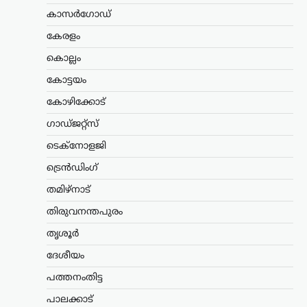
കാസർഗോഡ്
ട്രെൻഡിംഗ്
,
ദേശീയം
,
രാഷ്ട്രീയം
കേരളം
മന്ത്രിസ്ഥാനം രാജിവെച്ചത്
സ്വന്തം തീരുമാനപ്രകാരം;
കൊല്ലം
പദവികൾ എനിക്ക്
കോട്ടയം
നിർബന്ധമല്ല: ധർമേന്ദ്ര
കോഴിക്കോട്
പ്രധാൻ
ഗാഡ്ജറ്റ്സ്
ന്യൂസ് ഡെസ്ക്
ഓഗസ്റ്റ്‌ 9, 2026
ടെക്നോളജി
ഡൽഹിയിലെ വിദ്യാർത്ഥി സമരത്തെ
തുടർന്ന് കേന്ദ്ര വിദ്യാഭ്യാസമന്ത്രി സ്ഥാനം
ട്രെൻഡിംഗ്
രാജിവെച്ചതിനെക്കുറിച്ച്
വിശദീകരണവുമായി മുൻ കേന്ദ്രമന്ത്രി
തമിഴ്നാട്
ധർമ്മേന്ദ്ര പ്രധാൻ. രാജി പ്രഖ്യാപിച്ച് രണ്ട്
ആഴ്ചകൾക്ക് ശേഷമാണ് അദ്ദേഹം
തിരുവനന്തപുരം
വിഷയത്തിൽ…
തൃശൂർ
കേരളം
,
തിരുവനന്തപുരം
,
ലേറ്റസ്റ്റ് ന്യൂസ്
ദേശീയം
വന്ദേമാതരം മുഴുവനായി
പത്തനംതിട്ട
പാടണമെന്ന സർക്കുലർ;
പാലക്കാട്
സർക്കാർ നിലപാടല്ലെന്ന്