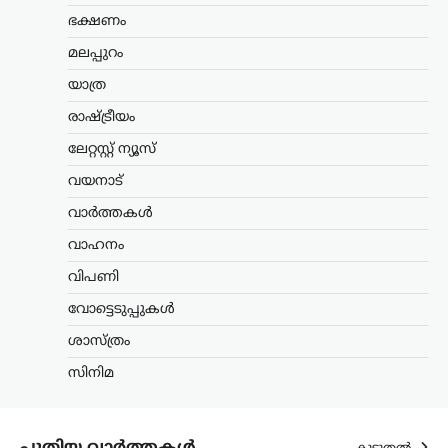
മന്ത്രി കെ. മുരളീധരൻ
ഭക്ഷണം
ന്യൂസ് ഡെസ്ക്
ഓഗസ്റ്റ്‌ 9, 2026
മലപ്പുറം
സ്വാതന്ത്ര്യദിനാഘോഷങ്ങളുടെ ഭാഗമായി
യാത്ര
നടക്കുന്ന ചടങ്ങുകളിൽ വന്ദേമാതരം
പൂർണമായും ആലപിക്കണമെന്ന ചീഫ്
രാഷ്ട്രീയം
സെക്രട്ടറിയുടെ സർക്കുലറിനെതിരെ
ലേറ്റസ്റ്റ് ന്യൂസ്
പ്രതികരിച്ച് മന്ത്രി കെ. മുരളീധരൻ. കേന്ദ്ര
സർക്കാർ പ്രോട്ടോക്കോൾ കേരളത്തിൽ
വയനാട്
അതേപടി നടപ്പാക്കില്ലെന്നും…
വാർത്തകൾ
കേരളം
,
വാർത്തകൾ
വാഹനം
അർജുൻ ആയങ്കിക്കായി
വിപണി
ക്രൗഡ് ഫണ്ടിങ്; 16,000
രൂപ ലഭിച്ചതായി
വോട്ടെടുപ്പുകൾ
സഹോദരൻ അജയ്
ശാസ്ത്രം
ന്യൂസ് ഡെസ്ക്
ഓഗസ്റ്റ്‌ 9, 2026
സിനിമ
അർജുൻ ആയങ്കിക്കുവേണ്ടി നടത്തിയ
ക്രൗഡ് ഫണ്ടിങ്ങിലൂടെ 16,000 രൂപ
ലഭിച്ചതായി സഹോദരൻ അജയ് ആയങ്കി
പൊലീസിനോട് മൊഴി നൽകി.
പുതിയ വാർത്തകൾ