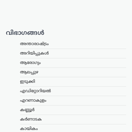
ക്രൗഡ് ഫണ്ടിങ്ങിലൂടെ 16,000 രൂപ
ലഭിച്ചതായി സഹോദരൻ അജയ് ആയങ്കി
പൊലീസിനോട് മൊഴി നൽകി.
നിയമനടപടികൾക്കായാണ് ഈ തുക
ഉപയോഗിച്ചതെന്നും പണം ഒരു…
വിഭാഗങ്ങൾ
ട്രെൻഡിംഗ്
,
ദേശീയം
,
ലേറ്റസ്റ്റ് ന്യൂസ്
അന്താരാഷ്ട്രം
‘ക്വിറ്റ് ഇന്ത്യ’ ആഹ്വാനം
അറിയിപ്പുകൾ
സ്വാതന്ത്ര്യസമരത്തിന്
പുതിയ ഊർജ്ജം
ആരോഗ്യം
പകർന്നു: പ്രധാനമന്ത്രി
ആലപ്പുഴ
മോദി
ഇടുക്കി
ന്യൂസ് ഡെസ്ക്
ഓഗസ്റ്റ്‌ 9, 2026
എഡിറ്റോറിയൽ
ചരിത്രപ്രസിദ്ധമായ ക്വിറ്റ് ഇന്ത്യാ
പ്രസ്ഥാനത്തിന്റെ വാർഷിക ദിനത്തിൽ
എറണാകുളം
സ്വാതന്ത്ര്യസമര സേനാനികൾക്ക്
ആദരാഞ്ജലി അർപ്പിച്ച് പ്രധാനമന്ത്രി
കണ്ണൂർ
നരേന്ദ്ര മോദി. രാജ്യത്തിന്റെ
കർണാടക
സ്വാതന്ത്ര്യത്തിനായി പോരാടിയവരുടെ
ധൈര്യവും ത്യാഗവും വരും
കായികം
തലമുറകൾക്കും…