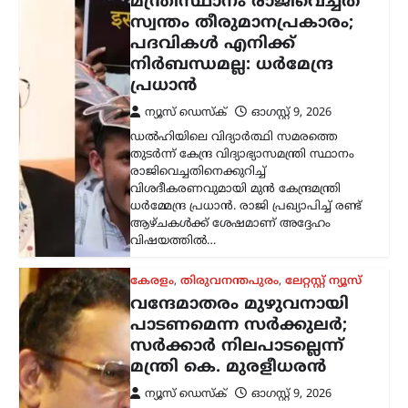
മന്ത്രിസ്ഥാനം രാജിവെച്ചത്
സ്വന്തം തീരുമാനപ്രകാരം;
പദവികൾ എനിക്ക്
നിർബന്ധമല്ല: ധർമേന്ദ്ര
പ്രധാൻ
ന്യൂസ് ഡെസ്ക്
ഓഗസ്റ്റ്‌ 9, 2026
ഡൽഹിയിലെ വിദ്യാർത്ഥി സമരത്തെ
തുടർന്ന് കേന്ദ്ര വിദ്യാഭ്യാസമന്ത്രി സ്ഥാനം
രാജിവെച്ചതിനെക്കുറിച്ച്
വിശദീകരണവുമായി മുൻ കേന്ദ്രമന്ത്രി
ധർമ്മേന്ദ്ര പ്രധാൻ. രാജി പ്രഖ്യാപിച്ച് രണ്ട്
ആഴ്ചകൾക്ക് ശേഷമാണ് അദ്ദേഹം
വിഷയത്തിൽ…
കേരളം
,
തിരുവനന്തപുരം
,
ലേറ്റസ്റ്റ് ന്യൂസ്
വന്ദേമാതരം മുഴുവനായി
പാടണമെന്ന സർക്കുലർ;
സർക്കാർ നിലപാടല്ലെന്ന്
മന്ത്രി കെ. മുരളീധരൻ
ന്യൂസ് ഡെസ്ക്
ഓഗസ്റ്റ്‌ 9, 2026