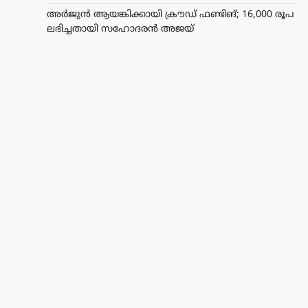
അർജുൻ ആയങ്കിക്കായി ക്രൗഡ് ഫണ്ടിങ്; 16,000 രൂപ
ലഭിച്ചതായി സഹോദരൻ അജയ്
കേരളം
,
വാർത്തകൾ
അർജുൻ ആയങ്കിക്കായി
ക്രൗഡ് ഫണ്ടിങ്; 16,000
രൂപ ലഭിച്ചതായി
സഹോദരൻ അജയ്
ന്യൂസ് ഡെസ്ക്
ഓഗസ്റ്റ്‌ 9, 2026
അർജുൻ ആയങ്കിക്കുവേണ്ടി നടത്തിയ