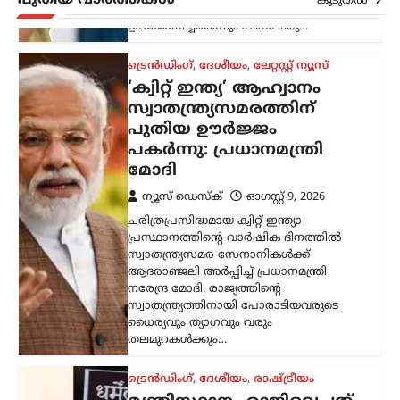
കൂടുതൽ
നിയമനടപടികൾക്കായാണ് ഈ തുക
ഉപയോഗിച്ചതെന്നും പണം ഒരു…
ട്രെൻഡിംഗ്
,
ദേശീയം
,
ലേറ്റസ്റ്റ് ന്യൂസ്
‘ക്വിറ്റ് ഇന്ത്യ’ ആഹ്വാനം
സ്വാതന്ത്ര്യസമരത്തിന്
പുതിയ ഊർജ്ജം
പകർന്നു: പ്രധാനമന്ത്രി
മോദി
ന്യൂസ് ഡെസ്ക്
ഓഗസ്റ്റ്‌ 9, 2026
ചരിത്രപ്രസിദ്ധമായ ക്വിറ്റ് ഇന്ത്യാ
പ്രസ്ഥാനത്തിന്റെ വാർഷിക ദിനത്തിൽ
സ്വാതന്ത്ര്യസമര സേനാനികൾക്ക്
ആദരാഞ്ജലി അർപ്പിച്ച് പ്രധാനമന്ത്രി
നരേന്ദ്ര മോദി. രാജ്യത്തിന്റെ
സ്വാതന്ത്ര്യത്തിനായി പോരാടിയവരുടെ
ധൈര്യവും ത്യാഗവും വരും
തലമുറകൾക്കും…
ട്രെൻഡിംഗ്
,
ദേശീയം
,
രാഷ്ട്രീയം