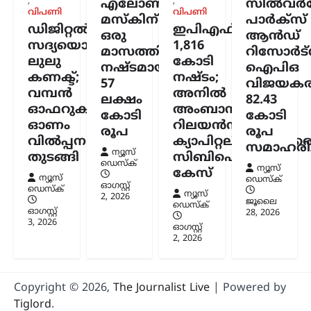
,
,
എലോൺ
സിൽവർസ്
നിർബന്ധമല്ല: ധർമേന്ദ്ര
വിപണി
വിപണി
മസ്കിന്
പാർക്സ്
പ്രധാൻ
ഡിജിറ്റൽ
ഇപിഎഫ്ഒയ്ക്ക്
ഒരു
ആൻഡ്
ന്യൂസ് ഡെസ്ക്
ഓഗസ്റ്റ്‌ 9, 2026
സദ്യയൊരുക്കി
1,816
മാസത്തിനുള്ളിൽ
റിസോർട്
ലുലു
കോടി
ഡൽഹിയിലെ വിദ്യാർത്ഥി സമരത്തെ
നഷ്ടമായത്
ഐപിഒ
തുടർന്ന് കേന്ദ്ര വിദ്യാഭ്യാസമന്ത്രി സ്ഥാനം
കണക്ട്;
നഷ്ടം;
57
വിജയകര
രാജിവെച്ചതിനെക്കുറിച്ച്
വമ്പൻ
അനിൽ
ലക്ഷം
82.43
വിശദീകരണവുമായി മുൻ കേന്ദ്രമന്ത്രി
ഓഫറുകളുമായി
അംബാനിക്കും
കോടി
കോടി
ധർമ്മേന്ദ്ര പ്രധാൻ. രാജി പ്രഖ്യാപിച്ച് രണ്ട്
ഓണം
റിലയൻസ്
ആഴ്ചകൾക്ക് ശേഷമാണ് അദ്ദേഹം
രൂപ
രൂപ
വിൽപ്പന
ക്യാപിറ്റലിനുമെതിര
വിഷയത്തിൽ…
സമാഹരിച്
ന്യൂസ്
തുടങ്ങി
സിബിഐ
ഡെസ്ക്
ന്യൂസ്
കേസ്
ന്യൂസ്
ഡെസ്ക്
ഓഗസ്റ്റ്‌
ഡെസ്ക്
ന്യൂസ്
2, 2026
ജൂലൈ
ഡെസ്ക്
ഓഗസ്റ്റ്‌
28, 2026
3, 2026
ഓഗസ്റ്റ്‌
2, 2026
Copyright © 2026,
The Journalist Live
| Powered by
Tiglord
.