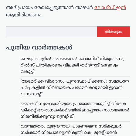
അഭിപ്രായം രേഖപ്പെടുത്താ‍ൻ താങ്കൾ
ലോഗ്ഡ് ഇൻ
ആയിരിക്കണം.
തിരയുക
പുതിയ വാർത്തകൾ
ക്ഷേത്രങ്ങളിൽ മൊബൈൽ ഫോണിന് നിയന്ത്രണം;
റീൽസ് ചിത്രീകരണം വിലക്കി തമിഴ്നാട് ദേവസ്വം
വകുപ്പ്
‘അമേരിക്ക വിശ്വാസം പുനഃസ്ഥാപിക്കണം’; സമാധാന
ചർച്ചകളിൽ നിർണായക പരാമർശവുമായി ഇറാൻ
പ്രസിഡന്റ്
വൈഭവ് സൂര്യവംശിയുടെ പ്രായത്തെക്കുറിച്ച് വിദേശ
ക്രിക്കറ്റ് ആരാധകർക്കിടയിൽ ഇപ്പോഴും സംശയങ്ങൾ
നിലനിൽക്കുന്നു: ബ്രെറ്റ് ലീ
വന്ദേമാതരം മുഴുവനായി പാടണമെന്ന സർക്കുലർ;
സർക്കാർ നിലപാടല്ലെന്ന് മന്ത്രി കെ. മുരളീധരൻ