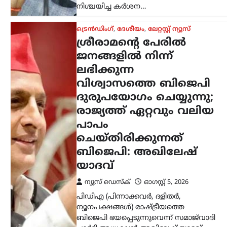
പാർട്ടി അധ്യക്ഷൻ അഖിലേഷ് യാദവ്
ആരോപിച്ചു. പിഡിഎയുടെ ശക്തി
വർധിച്ചതോടെയാണ് അതിനെ
അപകീർത്തിപ്പെടുത്താൻ ബിജെപി
പുതിയ…
ട്രെൻഡിംഗ്
,
ദേശീയം
,
ലേറ്റസ്റ്റ് ന്യൂസ്
മെഹബൂബ മുഫ്തി
ത്രിവർണ്ണ പതാക
തലകീഴായി പിടിച്ചു;
‘തീവ്രവാദി’ എന്ന് വിളിച്ച്
ഗിരിരാജ് സിംഗ്
ന്യൂസ് ഡെസ്ക്
ഓഗസ്റ്റ്‌ 5, 2026
ജമ്മു കശ്മീരിന്റെ മുൻ മുഖ്യമന്ത്രിയും
പിഡിപി അധ്യക്ഷയുമായ മെഹബൂബ
മുഫ്‌തി ദേശീയ പതാക തലകീഴായി
പിടിച്ചെന്ന ആരോപണത്തെ തുടർന്ന്
രാഷ്ട്രീയ വിവാദം ശക്തമായി.
ആർട്ടിക്കിൾ 370യും 35എയും…