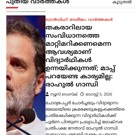
പുതിയ വാർത്തകൾ
കൂടുതൽ
സമാധാനപരമായി സമരം ചെയ്യുന്ന
വിദ്യാർഥികളെ ഭീഷണിപ്പെടുത്തിയും…
ട്രെൻഡിംഗ്
,
ദേശീയം
,
ലേറ്റസ്റ്റ് ന്യൂസ്
വാഹന
മോഡിഫിക്കേഷൻ;
സംസ്ഥാനങ്ങൾക്ക്
അധികാരമില്ല;
കേന്ദ്രനിയമങ്ങൾ
പാലിക്കണമെന്ന് നിതിൻ
ഗഡ്കരി
ന്യൂസ് ഡെസ്ക്
ഓഗസ്റ്റ്‌ 5, 2026
വാഹനങ്ങളുടെ രൂപമാറ്റവുമായി
ബന്ധപ്പെട്ട മാനദണ്ഡങ്ങൾ
നിശ്ചയിക്കാൻ സംസ്ഥാന
സർക്കാരുകൾക്ക് അധികാരമില്ലെന്ന്
കേന്ദ്ര റോഡ് ഗതാഗത മന്ത്രി നിതിൻ
ഗഡ്കരി രാജ്യസഭയിൽ വ്യക്തമാക്കി.