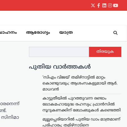
Twitter
Facebook
LinkedIn
Instagr
yout
വാഹനം
ആരോഗ്യം
യാത്ര
തിരയുക
പുതിയ വാർത്തകൾ
‘സിഎം വിജയ്’ തമിഴ്നാട്ടിൽ മാറ്റം
കൊണ്ടുവരും; ആശംസകളുമായി ആർ.
മാധവൻ
കാട്ടുതീയിൽ പുറത്തുവന്ന രണ്ടാം
കാരനെന്ന്
ലോകമഹായുദ്ധ രഹസ്യം; ഫ്രാൻസിൽ
നൂറുകണക്കിന് ബോംബുകൾ കണ്ടെത്തി
ട്.
 സിനിമാ
മുല്ലപ്പെരിയാറിൽ പുതിയ ഡാം മാത്രമാണ്
പരിഹാരം; തമിഴ്നാടിനെ