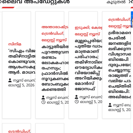
ലൈവ് അപ്‌ഡേറ്റുകൾ
കൂടുതൽ
ട്രെൻഡിംഗ്
,
ലേറ്റസ്റ്റ് ന്യൂസ
അന്താരാഷ്ട്രം
,
ഇടുക്കി
,
കേരളം
,
ശ്രീരാമന്റ
ട്രെൻഡിംഗ്
,
ലേറ്റസ്റ്റ് ന്യൂസ്
പേരിൽ
ലേറ്റസ്റ്റ് ന്യൂസ്
മുല്ലപ്പെരിയാറിൽ
ജനങ്ങളിൽ 
സിനിമ
പുതിയ ഡാം
കാട്ടുതീയിൽ
ലഭിക്കുന്ന
‘സിഎം വിജയ്’
മാത്രമാണ്
പുറത്തുവന്ന
വിശ്വാസത
തമിഴ്നാട്ടിൽ മാറ്റം
പരിഹാരം;
രണ്ടാം
ബിജെപി
കൊണ്ടുവരും;
തമിഴ്നാടിനെ
ലോകമഹായുദ്ധ
ദുരുപയോ
ആശംസകളുമായി
ഔദ്യോഗികമായി
രഹസ്യം;
ചെയ്യുന്നു;
ആർ. മാധവൻ
വിയോജിപ്പ്
ഫ്രാൻസിൽ
രാജ്യത്ത് ഏ
അറിയിക്കും:
നൂറുകണക്കിന്
ന്യൂസ് ഡെസ്ക്
വലിയ പാ
മോൻസ്
ബോംബുകൾ
ഓഗസ്റ്റ്‌ 5, 2026
ചെയ്തിരിക്
ജോസഫ്
കണ്ടെത്തി
ബിജെപി:
അഖിലേഷ്
ന്യൂസ് ഡെസ്ക്
ന്യൂസ് ഡെസ്ക്
ഓഗസ്റ്റ്‌ 5, 2026
ഓഗസ്റ്റ്‌ 5, 2026
ന്യൂസ് ഡെ
ഓഗസ്റ്റ്‌ 5, 202
ട്രെൻഡിംഗ്
,