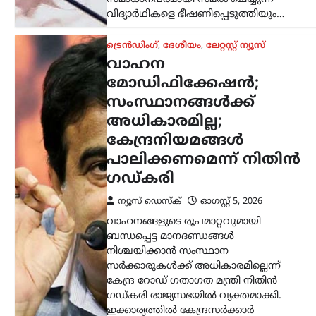
ഇക്കാര്യത്തിൽ കേന്ദ്രസർക്കാർ
നിശ്ചയിച്ച കർശന…
ട്രെൻഡിംഗ്
,
ദേശീയം
,
ലേറ്റസ്റ്റ് ന്യൂസ്
ശ്രീരാമന്റെ പേരിൽ
ജനങ്ങളിൽ നിന്ന്
ലഭിക്കുന്ന
വിശ്വാസത്തെ ബിജെപി
ദുരുപയോഗം ചെയ്യുന്നു;
രാജ്യത്ത് ഏറ്റവും വലിയ
പാപം
ചെയ്തിരിക്കുന്നത്
ബിജെപി: അഖിലേഷ്
യാദവ്
ന്യൂസ് ഡെസ്ക്
ഓഗസ്റ്റ്‌ 5, 2026
പിഡിഎ (പിന്നാക്കവർ, ദളിതർ,
ന്യൂനപക്ഷങ്ങൾ) രാഷ്ട്രീയത്തെ
ബിജെപി ഭയപ്പെടുന്നുവെന്ന് സമാജ്‌വാദി