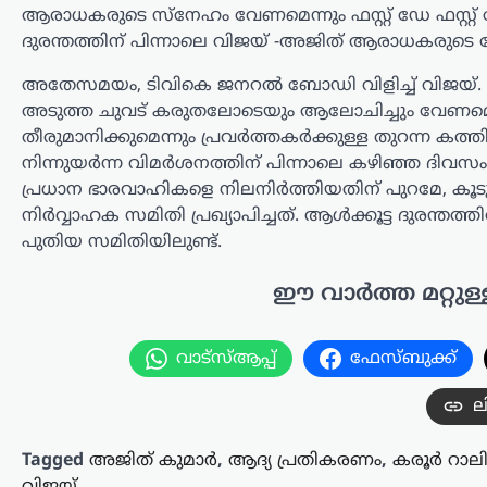
പൂർണ പിന്തുണ പ്രഖ്യാപിച്ച് ലോക്‌സഭ
ആരാധകരുടെ സ്നേഹം വേണമെന്നും ഫസ്റ്റ് ഡേ ഫസ്റ്
പ്രതിപക്ഷ നേതാവ് രാഹുൽ ഗാന്ധി.
ദുരന്തത്തിന് പിന്നാലെ വിജയ് -അജിത് ആരാധകരുടെ
സമാധാനപരമായി സമരം ചെയ്യുന്ന
വിദ്യാർഥികളെ ഭീഷണിപ്പെടുത്തിയും…
അതേസമയം, ടിവികെ ജനറൽ ബോഡി വിളിച്ച് വിജയ്.
അടുത്ത ചുവട് കരുതലോടെയും ആലോചിച്ചും വേണമെന്
ട്രെൻഡിംഗ്
,
ദേശീയം
,
ലേറ്റസ്റ്റ് ന്യൂസ്
തീരുമാനിക്കുമെന്നും പ്രവർത്തകർക്കുള്ള തുറന്ന കത്തി
വാഹന
നിന്നുയർന്ന വിമർശനത്തിന് പിന്നാലെ കഴിഞ്ഞ ദിവസം 
മോഡിഫിക്കേഷൻ;
പ്രധാന ഭാരവാഹികളെ നിലനിർത്തിയതിന് പുറമേ, കൂടുത
സംസ്ഥാനങ്ങൾക്ക്
നിർവ്വാഹക സമിതി പ്രഖ്യാപിച്ചത്. ആൾക്കൂട്ട ദുരന്തത്തിൽ
അധികാരമില്ല;
പുതിയ സമിതിയിലുണ്ട്.
കേന്ദ്രനിയമങ്ങൾ
ഈ വാർത്ത മറ്റുള്
പാലിക്കണമെന്ന് നിതിൻ
ഗഡ്കരി
വാട്സ്ആപ്പ്
ഫേസ്ബുക്ക്
ന്യൂസ് ഡെസ്ക്
ഓഗസ്റ്റ്‌ 5, 2026
വാഹനങ്ങളുടെ രൂപമാറ്റവുമായി
ല
ബന്ധപ്പെട്ട മാനദണ്ഡങ്ങൾ
നിശ്ചയിക്കാൻ സംസ്ഥാന
Tagged
അജിത് കുമാർ
,
ആദ്യ പ്രതികരണം
,
കരൂർ റാലി
സർക്കാരുകൾക്ക് അധികാരമില്ലെന്ന്
വിജയ്
കേന്ദ്ര റോഡ് ഗതാഗത മന്ത്രി നിതിൻ