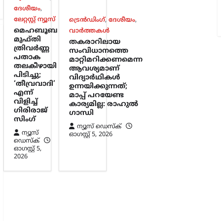
ദേശീയം
,
ലേറ്റസ്റ്റ് ന്യൂസ്
ട്രെൻഡിംഗ്
,
ദേശീയം
,
മെഹബൂബ
വാർത്തകൾ
മുഫ്തി
തകരാറിലായ
ത്രിവർണ്ണ
സംവിധാനത്തെ
പതാക
മാറ്റിമറിക്കണമെന്ന
തലകീഴായി
ആവശ്യമാണ്
പിടിച്ചു;
വിദ്യാർഥികൾ
‘തീവ്രവാദി’
ഉന്നയിക്കുന്നത്;
എന്ന്
മാപ്പ് പറയേണ്ട
വിളിച്ച്
കാര്യമില്ല: രാഹുൽ
ഗിരിരാജ്
ഗാന്ധി
സിംഗ്
ന്യൂസ് ഡെസ്ക്
ന്യൂസ്
ഓഗസ്റ്റ്‌ 5, 2026
ഡെസ്ക്
ഓഗസ്റ്റ്‌ 5,
2026