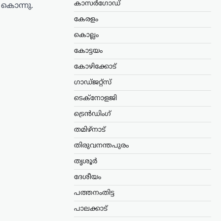
കാസർഗോഡ്
 കൊന്നു.
കേരളം
കൊല്ലം
കോട്ടയം
കോഴിക്കോട്
ഗാഡ്ജറ്റ്സ്
ടെക്നോളജി
ട്രെൻഡിംഗ്
തമിഴ്നാട്
തിരുവനന്തപുരം
തൃശൂർ
ദേശീയം
പത്തനംതിട്ട
പാലക്കാട്