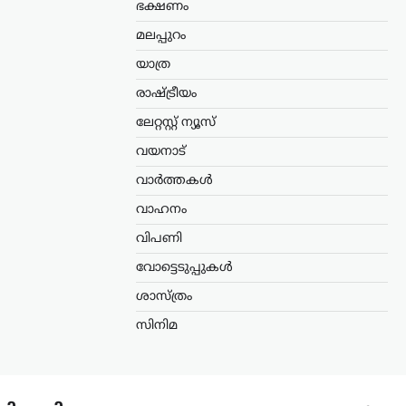
ഭക്ഷണം
മലപ്പുറം
യാത്ര
രാഷ്ട്രീയം
ലേറ്റസ്റ്റ് ന്യൂസ്
വയനാട്
വാർത്തകൾ
വാഹനം
വിപണി
വോട്ടെടുപ്പുകൾ
ശാസ്ത്രം
സിനിമ