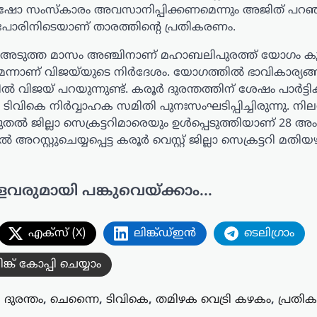
റ് ഷോ സംസ്കാരം അവസാനിപ്പിക്കണമെന്നും അജിത് പറഞ
 പോരിനിടെയാണ് താരത്തിന്റെ പ്രതികരണം.
 അടുത്ത മാസം അഞ്ചിനാണ് മഹാബലിപുരത്ത് യോഗം കൂ
നാണ് വിജയ്‌യുടെ നിർദേശം. യോഗത്തില്‍ ഭാവികാര്യങ
ൽ വിജയ് പറയുന്നുണ്ട്. കരൂർ ദുരന്തത്തിന് ശേഷം പാർട്ടിക
ടിവികെ നിർവ്വാഹക സമിതി പുനഃസംഘടിപ്പിച്ചിരുന്നു. നി
ൽ ജില്ലാ സെക്രട്ടറിമാരെയും ഉൾപ്പെടുത്തിയാണ് 28 അ
 അറസ്റ്റുചെയ്യപ്പെട്ട കരൂർ വെസ്റ്റ് ജില്ലാ സെക്രട്ടറി മത
ളവരുമായി പങ്കുവെയ്ക്കാം...
എക്സ് (X)
ലിങ്ക്ഡ്ഇൻ
ടെലിഗ്രാം
ിങ്ക് കോപ്പി ചെയ്യാം
 ദുരന്തം
,
ചെന്നൈ
,
ടിവികെ
,
തമിഴക വെട്രി കഴകം
,
പ്രതി