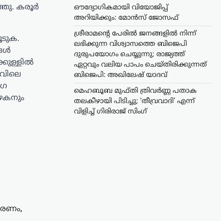
്ഞു. കരൂർ
ഔദ്യോഗികമായി വിയോജിപ്പ്
അറിയിക്കും: മോൻസ് ജോസഫ്
ശ്രീരാമന്റെ പേരിൽ ജനങ്ങളിൽ നിന്ന്
ടുക.
ലഭിക്കുന്ന വിശ്വാസത്തെ ബിജെപി
്ങൾ
ദുരുപയോഗം ചെയ്യുന്നു; രാജ്യത്ത്
്കുള്ളിൽ
ഏറ്റവും വലിയ പാപം ചെയ്തിരിക്കുന്നത്
ലവിലെ
ബിജെപി: അഖിലേഷ് യാദവ്
ംഗ
മെഹബൂബ മുഫ്തി ത്രിവർണ്ണ പതാക
ിയഴകനും
തലകീഴായി പിടിച്ചു; ‘തീവ്രവാദി’ എന്ന്
വിളിച്ച് ഗിരിരാജ് സിംഗ്
കരണം
,