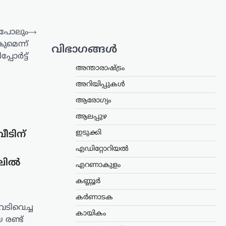
 പോലും
⟶
മെന്ന്
വിഭാഗങ്ങൾ
ിപ്പോർട്ട്
അന്താരാഷ്ട്രം
അറിയിപ്പുകൾ
ആരോഗ്യം
ആലപ്പുഴ
ഇടുക്കി
ീടിന്
എഡിറ്റോറിയൽ
ടലിൽ
എറണാകുളം
കണ്ണൂർ
കർണാടക
െടിവെച്ച
കായികം
രണ്ട്