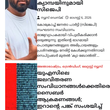
ന്യൂസ് ഡെസ്ക്
ഓഗസ്റ്റ്‌ 6, 2026
അമേരിക്കയിലെ വിവിധ
സംസ്ഥാനങ്ങളിലെ ജല-മലിനജല
ശുദ്ധീകരണ സംവിധാനങ്ങൾക്കെതിരെ
സൈബർ ആക്രമണങ്ങൾ നടന്നതായി
റിപ്പോർട്ട്. കുറഞ്ഞത് ഒരു ഡസൻ
സംസ്ഥാനങ്ങളിലെ യൂട്ടിലിറ്റി
സംവിധാനങ്ങളെയാണ് ഹാക്കർമാർ
ലക്ഷ്യമിട്ടതെന്ന് എബിസി ന്യൂസ്…
കേരളം
,
തിരുവനന്തപുരം
,
ലേറ്റസ്റ്റ് ന്യൂസ്
പുനർജനി പദ്ധതിയിൽ
മുഖ്യമന്ത്രി വി.ഡി
സതീശനെ കണക്ട്
ചെയ്യാനുള്ള ഒരു
തെളിവുമില്ല; കാര്യങ്ങൾ
മനസ്സിലാവാത്തത്
എം.വി ഗോവിന്ദന്