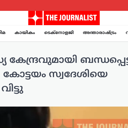
ിമ
കായികം
ടെക്നോളജി
അന്താരാഷ്ട്രം
േന്ദ്രവുമായി ബന്ധപ്പെട്
 കോട്ടയം സ്വദേശിയെ
ട്ടു