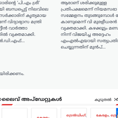
കാരിന്റെ ‘പി.എം ശ്രീ’
ആരാണ് ശരിക്കുമുള്ള
ി ബന്ധപ്പെട്ട് നിലവിലെ
പ്രതിപക്ഷമെന്ന് നിയമസഭാ
സർക്കാരിന് കൃത്യമായ
സമ്മേളനം തുടങ്ങുമ്പോൾ 
ന് വിദ്യാഭ്യാസ മന്ത്രി
കാണുമെന്ന് വി മുരളീധരൻ
ദീൻ വാർത്താ
വ്യക്തമാക്കി. കഴക്കൂട്ടം മ
ൽ വ്യക്തമാക്കി.
നിന്ന് വിജയിച്ച അദ്ദേഹം
ൽ.ഡി.എഫ്…
എംഎൽഎയായി സത്യപ്രത
ചെയ്യുന്നതിന് മുൻപ്…
ിരിക്കണം.
ലൈവ് അപ്‌ഡേറ്റുകൾ
കൂടുതൽ
ട്രെൻഡിംഗ്
,
കേരളം
,
ട്ര
കേരളം
,