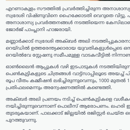
അമേരിക്ക
എറണാകുളം സൗത്തിൽ പ്രവർത്തിച്ചിരുന്ന അനാശാസ്യ ക
ന്യൂസ് ഡെസ്ക്
ഓഗസ്റ്റ്‌ 6, 2026
സ്വദേശി വിഷ്ണുവിനെ ഹൈക്കോടതി വെറുതെ വിട്ടു.
അമേരിക്കയിലെ വിവിധ
അനാശാസ്യ പ്രവർത്തനങ്ങൾ നടത്തിയെന്ന കേസിലാണ്
സംസ്ഥാനങ്ങളിലെ ജല-മലിനജല
ജോർജ് പാംപ്ലാനി ഹാജരായി.
ശുദ്ധീകരണ സംവിധാനങ്ങൾക്കെതിരെ
സൈബർ ആക്രമണങ്ങൾ നടന്നതായി
മണ്ണാർക്കാട് സ്വദേശി അക്ബർ അലി നടത്തിപ്പുകാരനായ
റിപ്പോർട്ട്. കുറഞ്ഞത് ഒരു ഡസൻ
റെയ്ഡിൽ ഉത്തരേന്ത്യക്കാരായ യുവതികളുൾപ്പെടെ ഒൻ
സംസ്ഥാനങ്ങളിലെ യൂട്ടിലിറ്റി
റെയിൽവേ സ്റ്റേഷനു സമീപമുള്ള വാടകവീട്ടിൽ നിന്നാ
സംവിധാനങ്ങളെയാണ് ഹാക്കർമാർ
ലക്ഷ്യമിട്ടതെന്ന് എബിസി ന്യൂസ്…
ഓൺലൈൻ ആപ്പുകൾ വഴി ഇടപാടുകൾ നടത്തിയിരുന്നുവെ
പെൺകുട്ടികളുടെ ചിത്രങ്ങൾ വാട്ട്സാപ്പിലൂടെ അയച്ച് പി
കേരളം
,
തിരുവനന്തപുരം
,
ലേറ്റസ്റ്റ് ന്യൂസ്
രൂപ വീതം കമ്മീഷൻ ലഭിച്ചിരുന്നുവെന്നും, 1000 മുതൽ 
പുനർജനി പദ്ധതിയിൽ
പ്രതിഫലമെന്നും അന്വേഷണത്തിൽ കണ്ടെത്തി.
മുഖ്യമന്ത്രി വി.ഡി
സതീശനെ കണക്ട്
അക്ബർ അലി പ്രണയം നടിച്ച് പെൺകുട്ടികളെ വശീകരി
ചെയ്യാനുള്ള ഒരു
നയിച്ചിരുന്നുവെന്നാണ് പൊലീസ് ആരോപണം. ലഹരി ഇ
തെളിവുമില്ല; കാര്യങ്ങൾ
തുടരുകയാണ്. പാലക്കാട് ജില്ലയിൽ രജിസ്റ്റർ ചെയ
പുറത്തുവന്നു.
മനസ്സിലാവാത്തത്
എം.വി ഗോവിന്ദന്