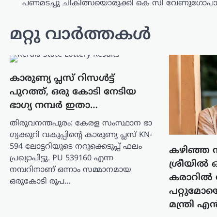
പണമടച്ചു ചികിത്സയൊരുക്കി കെ സി വേണുഗോപ
ജില്ലകളിലെ വിദ്യാഭ്യാസ
സ്ഥാപനങ്ങൾക്ക് നാളെ
മറ്റു വാർത്തകൾ
അവധി
ന്യൂസ് ഡെസ്ക്
ഓഗസ്റ്റ്‌ 6, 2026
സംസ്ഥാനത്ത് മഴ വീണ്ടും
ശക്തിപ്രാപിക്കുന്ന സാഹചര്യത്തിൽ
കാരുണ്യ പ്ലസ് റിസൾട്ട്
കേന്ദ്ര കാലാവസ്ഥ വകുപ്പ് വിവിധ
പുറത്ത്, ഒരു കോടി നേടിയ
ജില്ലകളിൽ മുന്നറിയിപ്പുകൾ പുതുക്കി.
ഭാഗ്യ നമ്പർ ഇതാ…
പത്തനംതിട്ട, കോട്ടയം, ഇടുക്കി
ജില്ലകളിൽ റെഡ് അലർട്ട്
തിരുവനന്തപുരം: കേരള സംസ്ഥാന ഭാ​
പ്രഖ്യാപിച്ചപ്പോൾ കണ്ണൂർ,…
ഗ്യക്കുറി വകുപ്പിന്റെ കാരുണ്യ പ്ലസ് KN-
594 ലോട്ടറിയുടെ നറുക്കെടുപ്പ് ഫലം
ട്രെൻഡിംഗ്
,
ദേശീയം
,
ലേറ്റസ്റ്റ് ന്യൂസ്
കഴിഞ്ഞ 
പ്രഖ്യാപിട്ടു. PU 539160 എന്ന
വിദ്യാഭ്യാസ
ശ്രീയിൽ ഒപ
നമ്പറിനാണ് ഒന്നാം സമ്മാനമായ
പ്രശ്നങ്ങൾക്ക് ഊന്നൽ;
കരാറിൽ നി
ഒരുകോടി രൂപ…
ജനങ്ങളെ കേൾക്കാൻ
പറ്റുമോയ
‘ക്യാ ബോൽതി’ പബ്ലിക്
മന്ത്രി എ
ക്യാമ്പയിനുമായി