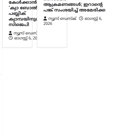
കേൾക്കാൻ
ആക്രമണങ്ങൾ; ഇറാന്റെ
‘ക്യാ ബോൽതി’
പങ്ക് സംശയിച്ച് അമേരിക്ക
പബ്ലിക്
ന്യൂസ് ഡെസ്ക്
ഓഗസ്റ്റ്‌ 6,
ക്യാമ്പയിനുമായി
2026
സിജെപി
ന്യൂസ് ഡെസ്ക്
ഓഗസ്റ്റ്‌ 6, 2026