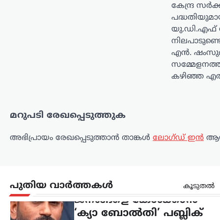
കേന്ദ്ര സർക്
സിജെപി
പദ്ധതിയുമായ
ന്യൂസ് ഡെസ്ക്
ഓഗസ്റ്റ്‌ 6, 2026
യു.ഡി.എഫ് 
കോക്രോച്ച് ജനതാ പാർട്ടി (സിജെപി)
നിലപാടുണ്ടെന്
സംഘടനാ സംവിധാനം
എൻ. ഷംസുദ്
രാജ്യവ്യാപകമായി വിപുലീകരിക്കാൻ
സമ്മേളനത്തി
ഒരുങ്ങുന്നു. ഇതിന്റെ ഭാഗമായി
കഴിഞ്ഞ എ
പൊതുജനങ്ങളുടെ അഭിപ്രായങ്ങളും
പ്രശ്നങ്ങളും നേരിട്ട് കേൾക്കുന്നതിനായി
സെപ്റ്റംബർ മുതൽ ‘ക്യാ ബോൽതി’…
മറുപടി രേഖപ്പെടുത്തുക
അന്താരാഷ്ട്രം
,
ട്രെൻഡിംഗ്
,
ലേറ്റസ്റ്റ് ന്യൂസ്
യുഎസിലെ
അഭിപ്രായം രേഖപ്പെടുത്താ‍ൻ താങ്കൾ
ലോഗ്ഡ് ഇൻ
ആയ
ജലവിതരണ
സംവിധാനങ്ങൾക്കെതിരെ
സൈബർ
പുതിയ വാർത്തകൾ
കൂടുതൽ
ആക്രമണങ്ങൾ;
ഇറാന്റെ പങ്ക് സംശയിച്ച്
അമേരിക്ക