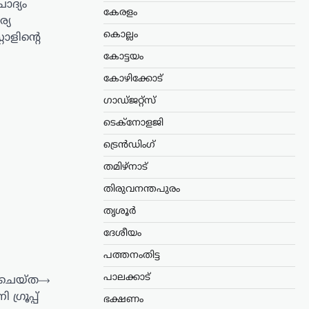
ോദ്യം
കേരളം
്യ
കൊല്ലം
ാളിന്റെ
കോട്ടയം
കോഴിക്കോട്
ഗാഡ്ജറ്റ്സ്
ടെക്നോളജി
ട്രെൻഡിംഗ്
തമിഴ്നാട്
തിരുവനന്തപുരം
തൃശൂർ
ദേശീയം
പത്തനംതിട്ട
പാലക്കാട്
 ചെയ്ത
⟶
രൂപ്പ്
ഭക്ഷണം