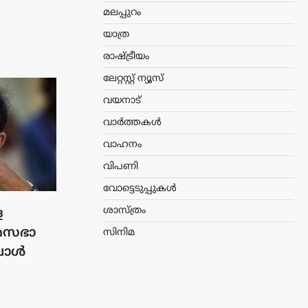
മലപ്പുറം
യാത്ര
രാഷ്ട്രീയം
ലേറ്റസ്റ്റ് ന്യൂസ്
വയനാട്
വാർത്തകൾ
വാഹനം
വിപണി
വോട്ടെടുപ്പുകൾ
ശാസ്ത്രം
ള
യമസഭാ
സിനിമ
്പോൾ