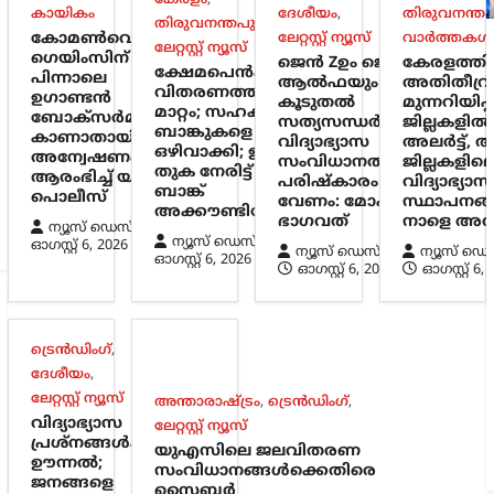
കായികം
ദേശീയം
,
തിരുവനന്തപ
തിരുവനന്തപുരം
,
കോമൺവെൽത്ത്
ലേറ്റസ്റ്റ് ന്യൂസ്
വാർത്തകൾ
ലേറ്റസ്റ്റ് ന്യൂസ്
ഗെയിംസിന്
ജെൻ Zഉം ജെൻ
കേരളത്ത
ക്ഷേമപെൻഷൻ
പിന്നാലെ
ആൽഫയും
അതിതീവ്ര
വിതരണത്തിൽ
ഉഗാണ്ടൻ
കൂടുതൽ
മുന്നറിയിപ്പ്
മാറ്റം; സഹകരണ
ബോക്സർമാരെ
സത്യസന്ധർ;
ജില്ലകളിൽ
ബാങ്കുകളെ
കാണാതായി;
വിദ്യാഭ്യാസ
അലർട്ട്, അ
ഒഴിവാക്കി; ഇനി
അന്വേഷണം
സംവിധാനത്തിൽ
ജില്ലകളില
തുക നേരിട്ട്
ആരംഭിച്ച് യുകെ
പരിഷ്കാരം
വിദ്യാഭ്യാസ
ബാങ്ക്
പൊലീസ്
വേണം: മോഹൻ
സ്ഥാപനങ്
അക്കൗണ്ടിലേക്ക്
ഭാഗവത്
നാളെ അവ
ന്യൂസ് ഡെസ്ക്
ന്യൂസ് ഡെസ്ക്
ഓഗസ്റ്റ്‌ 6, 2026
ന്യൂസ് ഡെസ്ക്
ന്യൂസ് ഡെ
ഓഗസ്റ്റ്‌ 6, 2026
ഓഗസ്റ്റ്‌ 6, 2026
ഓഗസ്റ്റ്‌ 6,
ട്രെൻഡിംഗ്
,
ദേശീയം
,
ലേറ്റസ്റ്റ് ന്യൂസ്
അന്താരാഷ്ട്രം
,
ട്രെൻഡിംഗ്
,
വിദ്യാഭ്യാസ
ലേറ്റസ്റ്റ് ന്യൂസ്
പ്രശ്നങ്ങൾക്ക്
യുഎസിലെ ജലവിതരണ
ഊന്നൽ;
സംവിധാനങ്ങൾക്കെതിരെ
ജനങ്ങളെ
സൈബർ