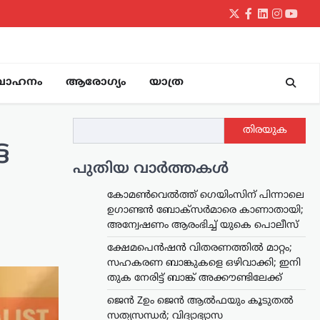
Twitter
Facebook
LinkedIn
Instagr
yout
വാഹനം
ആരോഗ്യം
യാത്ര
തിരയുക
ട
പുതിയ വാർത്തകൾ
കോമൺവെൽത്ത് ഗെയിംസിന് പിന്നാലെ
ഉഗാണ്ടൻ ബോക്സർമാരെ കാണാതായി;
അന്വേഷണം ആരംഭിച്ച് യുകെ പൊലീസ്
ക്ഷേമപെൻഷൻ വിതരണത്തിൽ മാറ്റം;
സഹകരണ ബാങ്കുകളെ ഒഴിവാക്കി; ഇനി
തുക നേരിട്ട് ബാങ്ക് അക്കൗണ്ടിലേക്ക്
ജെൻ Zഉം ജെൻ ആൽഫയും കൂടുതൽ
സത്യസന്ധർ; വിദ്യാഭ്യാസ