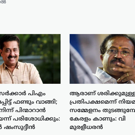
ാൽ
സർക്കാർ പിഎം
ആരാണ് ശരിക്കുമുള്
്പിട്ട് ഫണ്ടും വാങ്ങി;
പ്രതിപക്ഷമെന്ന് നി
ന്ന് പിന്മാറാൻ
സമ്മേളനം തുടങ്ങുമ
െന്ന് പരിശോധിക്കും:
കേരളം കാണും: വി
ൻ ഷംസുദ്ദീൻ
മുരളീധരൻ