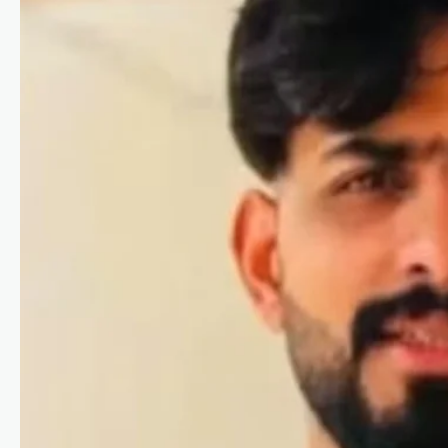
ക്യാമ്പയിനുമായി
സിജെപി
ന്യൂസ് ഡെസ്ക്
ഓഗസ്റ്റ്‌ 6, 2026
കോക്രോച്ച് ജനതാ പാർട്ടി (സിജെപി)
സംഘടനാ സംവിധാനം
രാജ്യവ്യാപകമായി വിപുലീകരിക്കാൻ
ഒരുങ്ങുന്നു. ഇതിന്റെ ഭാഗമായി
പൊതുജനങ്ങളുടെ അഭിപ്രായങ്ങളും
പ്രശ്നങ്ങളും നേരിട്ട് കേൾക്കുന്നതിനായി
സെപ്റ്റംബർ മുതൽ ‘ക്യാ ബോൽതി’…
അന്താരാഷ്ട്രം
,
ട്രെൻഡിംഗ്
,
ലേറ്റസ്റ്റ് ന്യൂസ്
യുഎസിലെ
ജലവിതരണ
സംവിധാനങ്ങൾക്കെതിരെ
സൈബർ
ആക്രമണങ്ങൾ;
ഇറാന്റെ പങ്ക് സംശയിച്ച്