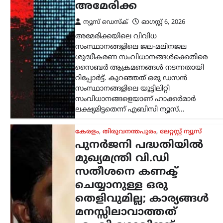
മാത്രം: രമേശ്
ചെന്നിത്തല
ന്യൂസ് ഡെസ്ക്
ഓഗസ്റ്റ്‌ 6, 2026
പുനർജനി പദ്ധതിയുമായി ബന്ധപ്പെട്ട
കേസിൽ മുഖ്യമന്ത്രി വി.ഡി. സതീശനെ
കണക്ട് ചെയ്യാനുള്ള ഒരു തെളിവും
അന്വേഷണത്തിൽ കണ്ടെത്തിയിട്ടില്ലെന്ന്
ആഭ്യന്തരമന്ത്രി രമേശ് ചെന്നിത്തല.
പിണറായി വിജയൻ
മുഖ്യമന്ത്രിയായിരുന്ന കാലത്താണ്…
കേരളം
,
ട്രെൻഡിംഗ്
,
തിരുവനന്തപുരം
,
വാർത്തകൾ
കേരളത്തിൽ
അതിതീവ്ര മഴ
മുന്നറിയിപ്പ്; മൂന്ന്
ജില്ലകളിൽ റെഡ്
അലർട്ട്, അഞ്ച്