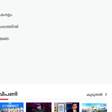
കേരളം
ണ്ഡലത്തിൽ
ിജ്ഞ
വിപണി
കൂടുതൽ
െൻഡിംഗ്
,