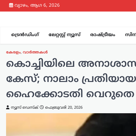
Skip
വ്യാഴം, ആഗ 6, 2026
to
content
ട്രെൻഡിംഗ്
ലേറ്റസ്റ്റ് ന്യൂസ്
രാഷ്ട്രീയം
സിന
കേരളം
,
വാർത്തകൾ
കൊച്ചിയിലെ അനാശാസ്യ ക
കേസ്; നാലാം പ്രതിയായ
ഹൈക്കോടതി വെറുതെ വി
ട്രെൻഡിംഗ്
,
ദേശീയം
,
ലേറ്റസ്റ്റ് ന്യൂസ്
വിദ്യാഭ്യാസ
ന്യൂസ് ഡെസ്ക്
ഫെബ്രുവരി 20, 2026
പ്രശ്നങ്ങൾക്ക് ഊന്നൽ;
ജനങ്ങളെ കേൾക്കാൻ
‘ക്യാ ബോൽതി’ പബ്ലിക്