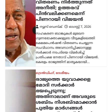
വിതരണം നിർത്തുന്നത്
അനീതി; ഉത്തരവ്
പിൻവലിക്കണമെന്ന്
പിണറായി വിജയൻ
ന്യൂസ് ഡെസ്ക്
ഓഗസ്റ്റ്‌ 7, 2026
സഹകരണ ബാങ്കുകൾ മുഖേന
ഗുണഭോക്താക്കളുടെ വീടുകളിലെത്തി
ക്ഷേമപെൻഷൻ വിതരണം ചെയ്യുന്ന
സംവിധാനം അവസാനിപ്പിക്കാനുള്ള
സർക്കാർ നടപടിയെ വിമർശിച്ച്
പ്രതിപക്ഷ നേതാവ് പിണറായി വിജയൻ.
കേരളം രാജ്യത്തിന് മാതൃകയായി…
ട്രെൻഡിംഗ്
,
ദേശീയം
രാജ്യത്തെ യുവാക്കളെ
മോദി സർക്കാർ
ഭയപ്പെടുന്നു;
അതിനാലാണ് അവരുടെ
ശബ്ദം നിശബ്ദമാക്കാൻ
പുതിയ മാർഗങ്ങൾ