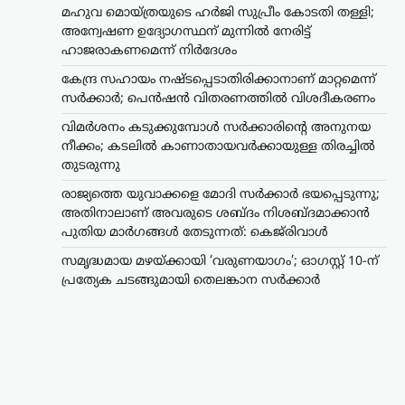
മഹുവ മൊയ്ത്രയുടെ ഹർജി സുപ്രീം കോടതി തള്ളി;
അന്വേഷണ ഉദ്യോഗസ്ഥന് മുന്നിൽ നേരിട്ട്
ഹാജരാകണമെന്ന് നിർദേശം
കേന്ദ്ര സഹായം നഷ്ടപ്പെടാതിരിക്കാനാണ് മാറ്റമെന്ന്
സർക്കാർ; പെൻഷൻ വിതരണത്തിൽ വിശദീകരണം
വിമർശനം കടുക്കുമ്പോൾ സർക്കാരിന്റെ അനുനയ
നീക്കം; കടലിൽ കാണാതായവർക്കായുള്ള തിരച്ചിൽ
തുടരുന്നു
രാജ്യത്തെ യുവാക്കളെ മോദി സർക്കാർ ഭയപ്പെടുന്നു;
ട്രെൻഡിംഗ്
,
ദേശീയം
അതിനാലാണ് അവരുടെ ശബ്ദം നിശബ്ദമാക്കാൻ
സമൃദ്ധമായ മഴയ്ക്കായി
പുതിയ മാർഗങ്ങൾ തേടുന്നത്: കെജ്‌രിവാൾ
‘വരുണയാഗം’; ഓഗസ്റ്റ് 10-
ന് പ്രത്യേക ചടങ്ങുമായി
സമൃദ്ധമായ മഴയ്ക്കായി ‘വരുണയാഗം’; ഓഗസ്റ്റ് 10-ന്
തെലങ്കാന സർക്കാർ
പ്രത്യേക ചടങ്ങുമായി തെലങ്കാന സർക്കാർ
ന്യൂസ് ഡെസ്ക്
ഓഗസ്റ്റ്‌ 7, 2026
സംസ്ഥാനത്ത് സമൃദ്ധമായ മഴയും മികച്ച
വിളവെടുപ്പും ലഭിക്കണമെന്ന
പ്രാർത്ഥനയോടെ ഓഗസ്റ്റ് 10-ന്
‘വരുണയാഗം’ നടത്താൻ തെലങ്കാന
സർക്കാർ തീരുമാനിച്ചു. മുഖ്യമന്ത്രി