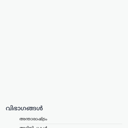
രേവന്ത് റെഡ്ഢിയുടെ
നിർദേശപ്രകാരമാണ് ചടങ്ങ്
സംഘടിപ്പിക്കുന്നത്.…
കേരളം
,
മലപ്പുറം
പാണക്കാട്ടെ മണ്ണിടിച്ചിലിന്
പിന്നിൽ അനധികൃത
പാറപൊട്ടിക്കൽ: പി.കെ.
കുഞ്ഞാലിക്കുട്ടി
ന്യൂസ് ഡെസ്ക്
ഓഗസ്റ്റ്‌ 7, 2026
മലപ്പുറം പാണക്കാട്ടുണ്ടായ വൻ
മണ്ണിടിച്ചിലിന് കാരണം അനധികൃതമായി
നടത്തിയ പാറപൊട്ടിക്കലാണെന്ന് മന്ത്രി
പി.കെ. കുഞ്ഞാലിക്കുട്ടി ആരോപിച്ചു.
സംഭവസ്ഥലം സന്ദർശിച്ച ശേഷമാണ്
മന്ത്രി ഇക്കാര്യം വ്യക്തമാക്കിയത്.
നഗരസഭ മണ്ണ്…
വിഭാഗങ്ങൾ
കേരളം
,
തിരുവനന്തപുരം
,
വാർത്തകൾ
അന്താരാഷ്ട്രം
വീട്ടുപടിക്കലെ പെൻഷൻ