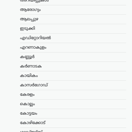
അറിയിപ്പുകൾ
വിതരണം നിർത്തുന്നത്
അനീതി; ഉത്തരവ്
ആരോഗ്യം
പിൻവലിക്കണമെന്ന്
ആലപ്പുഴ
പിണറായി വിജയൻ
ഇടുക്കി
ന്യൂസ് ഡെസ്ക്
ഓഗസ്റ്റ്‌ 7, 2026
എഡിറ്റോറിയൽ
സഹകരണ ബാങ്കുകൾ മുഖേന
ഗുണഭോക്താക്കളുടെ വീടുകളിലെത്തി
എറണാകുളം
ക്ഷേമപെൻഷൻ വിതരണം ചെയ്യുന്ന
സംവിധാനം അവസാനിപ്പിക്കാനുള്ള
കണ്ണൂർ
സർക്കാർ നടപടിയെ വിമർശിച്ച്
കർണാടക
പ്രതിപക്ഷ നേതാവ് പിണറായി വിജയൻ.
കേരളം രാജ്യത്തിന് മാതൃകയായി…
കായികം
കാസർഗോഡ്
ട്രെൻഡിംഗ്
,
ദേശീയം
രാജ്യത്തെ യുവാക്കളെ
കേരളം
മോദി സർക്കാർ
കൊല്ലം
ഭയപ്പെടുന്നു;
അതിനാലാണ് അവരുടെ
കോട്ടയം
ശബ്ദം നിശബ്ദമാക്കാൻ
കോഴിക്കോട്
പുതിയ മാർഗങ്ങൾ