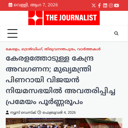
Skip
വെള്ളി, ആഗ 7, 2026
Twitter
Facebook
LinkedIn
Instagr
yout
to
content
കേരളം
,
ട്രെൻഡിംഗ്
,
തിരുവനന്തപുരം
,
വാർത്തകൾ
കേരളത്തോടുള്ള കേന്ദ്ര
അവഗണന; മുഖ്യമന്ത്രി
പിണറായി വിജയൻ
നിയമസഭയിൽ അവതരിപ്പിച്ച
പ്രമേയം പൂർണ്ണരൂപം
ന്യൂസ് ഡെസ്ക്
ഫെബ്രുവരി 4, 2026