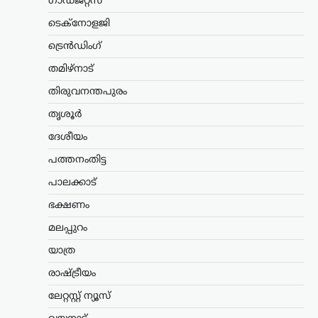
ഗാഡ്ജറ്റ്സ്
തേടുന്നത്: കെജ്‌രിവാൾ
ടെക്നോളജി
ന്യൂസ് ഡെസ്ക്
ഓഗസ്റ്റ്‌ 7, 2026
വിദ്യാർത്ഥി പ്രക്ഷോഭങ്ങളുടെ
ട്രെൻഡിംഗ്
പശ്ചാത്തലത്തിൽ കേന്ദ്ര
തമിഴ്നാട്
സർക്കാരിനെതിരെ രൂക്ഷ
വിമർശനവുമായി ഡൽഹി മുൻ
തിരുവനന്തപുരം
മുഖ്യമന്ത്രിയും ആം ആദ്മി പാർട്ടി ദേശീയ
കൺവീനറുമായ അരവിന്ദ് കെജ്‌രിവാൾ.
തൃശൂർ
രാജ്യത്തെ യുവാക്കളെ മോദി…
ദേശീയം
ട്രെൻഡിംഗ്
,
ദേശീയം
പത്തനംതിട്ട
സമൃദ്ധമായ മഴയ്ക്കായി
പാലക്കാട്
‘വരുണയാഗം’; ഓഗസ്റ്റ് 10-
ന് പ്രത്യേക ചടങ്ങുമായി
ഭക്ഷണം
തെലങ്കാന സർക്കാർ
മലപ്പുറം
ന്യൂസ് ഡെസ്ക്
ഓഗസ്റ്റ്‌ 7, 2026
യാത്ര
സംസ്ഥാനത്ത് സമൃദ്ധമായ മഴയും മികച്ച
രാഷ്ട്രീയം
വിളവെടുപ്പും ലഭിക്കണമെന്ന
പ്രാർത്ഥനയോടെ ഓഗസ്റ്റ് 10-ന്
ലേറ്റസ്റ്റ് ന്യൂസ്
‘വരുണയാഗം’ നടത്താൻ തെലങ്കാന
സർക്കാർ തീരുമാനിച്ചു. മുഖ്യമന്ത്രി