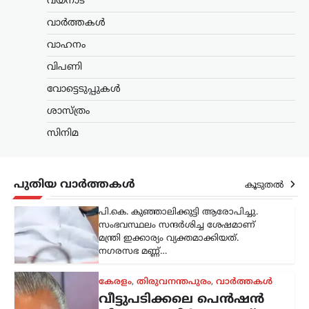
വയനാട്
രേവന്ത് റെഡ്ഢിയുടെ
വാർത്തകൾ
നിർദേശപ്രകാരമാണ് ചടങ്ങ്
സംഘടിപ്പിക്കുന്നത്.…
വാഹനം
വിപണി
കേരളം
,
മലപ്പുറം
പാണക്കാട്ടെ മണ്ണിടിച്ചിലിന്
വോട്ടെടുപ്പുകൾ
പിന്നിൽ അനധികൃത
ശാസ്ത്രം
പാറപൊട്ടിക്കൽ: പി.കെ.
കുഞ്ഞാലിക്കുട്ടി
സിനിമ
ന്യൂസ് ഡെസ്ക്
ഓഗസ്റ്റ്‌ 7, 2026
മലപ്പുറം പാണക്കാട്ടുണ്ടായ വൻ
പുതിയ വാർത്തകൾ
കൂടുതൽ
മണ്ണിടിച്ചിലിന് കാരണം അനധികൃതമായി
നടത്തിയ പാറപൊട്ടിക്കലാണെന്ന് മന്ത്രി
പി.കെ. കുഞ്ഞാലിക്കുട്ടി ആരോപിച്ചു.
സംഭവസ്ഥലം സന്ദർശിച്ച ശേഷമാണ്
മന്ത്രി ഇക്കാര്യം വ്യക്തമാക്കിയത്.
നഗരസഭ മണ്ണ്…
കേരളം
,
തിരുവനന്തപുരം
,
വാർത്തകൾ
വീട്ടുപടിക്കലെ പെൻഷൻ