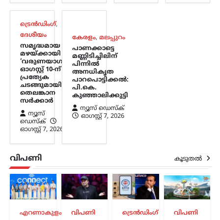
വിതരണം നിർത്തുന്നത്
അനീതി; ഉത്തരവ്
ട്രെൻഡിംഗ്
,
പിൻവലിക്കണമെന്ന്
ദേശീയം
കേരളം
,
മലപ്പുറം
പിണറായി വിജയൻ
സമൃദ്ധമായ
പാണക്കാട്ടെ
മഴയ്ക്കായി
ന്യൂസ് ഡെസ്ക്
ഓഗസ്റ്റ്‌ 7, 2026
മണ്ണിടിച്ചിലിന്
‘വരുണയാഗം’;
പിന്നിൽ
സഹകരണ ബാങ്കുകൾ മുഖേന
ഓഗസ്റ്റ് 10-ന്
അനധികൃത
ഗുണഭോക്താക്കളുടെ വീടുകളിലെത്തി
പ്രത്യേക
പാറപൊട്ടിക്കൽ:
ചടങ്ങുമായി
ക്ഷേമപെൻഷൻ വിതരണം ചെയ്യുന്ന
പി.കെ.
തെലങ്കാന
സംവിധാനം അവസാനിപ്പിക്കാനുള്ള
കുഞ്ഞാലിക്കുട്ടി
സർക്കാർ
സർക്കാർ നടപടിയെ വിമർശിച്ച്
ന്യൂസ് ഡെസ്ക്
ന്യൂസ്
പ്രതിപക്ഷ നേതാവ് പിണറായി വിജയൻ.
ഓഗസ്റ്റ്‌ 7, 2026
ഡെസ്ക്
കേരളം രാജ്യത്തിന് മാതൃകയായി…
ഓഗസ്റ്റ്‌ 7, 2026
വിപണി
കൂടുതൽ
എറണാകുളം
വിപണി
ട്രെൻഡിംഗ്
വിപണി