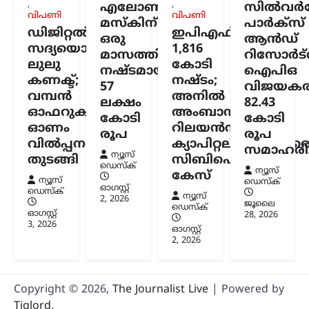
,
,
എലോൺ
സിൽവർസ്
വിപണി
വിപണി
മസ്കിന്
പാർക്സ്
ഡിജിറ്റൽ
ഇപിഎഫ്ഒയ്ക്ക്
ഒരു
ആൻഡ്
സദ്യയൊരുക്കി
1,816
മാസത്തിനുള്ളിൽ
റിസോർട്
ലുലു
കോടി
നഷ്ടമായത്
ഐപിഒ
കണക്ട്;
നഷ്ടം;
57
വിജയകര
വമ്പൻ
അനിൽ
ലക്ഷം
82.43
ഓഫറുകളുമായി
അംബാനിക്കും
കോടി
കോടി
ഓണം
റിലയൻസ്
രൂപ
രൂപ
വിൽപ്പന
ക്യാപിറ്റലിനുമെതിര
സമാഹരിച്
ന്യൂസ്
തുടങ്ങി
സിബിഐ
ഡെസ്ക്
ന്യൂസ്
കേസ്
ന്യൂസ്
ഡെസ്ക്
ഓഗസ്റ്റ്‌
ഡെസ്ക്
ന്യൂസ്
2, 2026
ജൂലൈ
ഡെസ്ക്
ഓഗസ്റ്റ്‌
28, 2026
3, 2026
ഓഗസ്റ്റ്‌
2, 2026
Copyright © 2026,
The Journalist Live
| Powered by
Tiglord
.