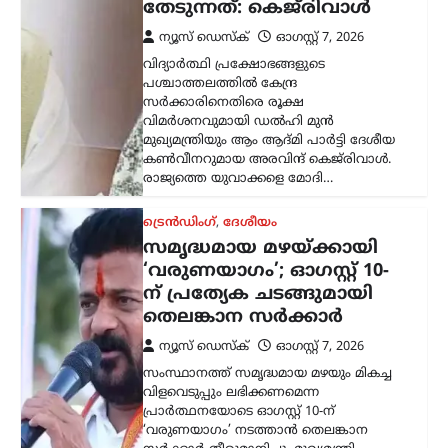
തേടുന്നത്: കെജ്‌രിവാൾ
ന്യൂസ് ഡെസ്ക്
ഓഗസ്റ്റ്‌ 7, 2026
വിദ്യാർത്ഥി പ്രക്ഷോഭങ്ങളുടെ
പശ്ചാത്തലത്തിൽ കേന്ദ്ര
സർക്കാരിനെതിരെ രൂക്ഷ
വിമർശനവുമായി ഡൽഹി മുൻ
മുഖ്യമന്ത്രിയും ആം ആദ്മി പാർട്ടി ദേശീയ
കൺവീനറുമായ അരവിന്ദ് കെജ്‌രിവാൾ.
രാജ്യത്തെ യുവാക്കളെ മോദി…
ട്രെൻഡിംഗ്
,
ദേശീയം
സമൃദ്ധമായ മഴയ്ക്കായി
‘വരുണയാഗം’; ഓഗസ്റ്റ് 10-
ന് പ്രത്യേക ചടങ്ങുമായി
തെലങ്കാന സർക്കാർ
ന്യൂസ് ഡെസ്ക്
ഓഗസ്റ്റ്‌ 7, 2026
സംസ്ഥാനത്ത് സമൃദ്ധമായ മഴയും മികച്ച
വിളവെടുപ്പും ലഭിക്കണമെന്ന
പ്രാർത്ഥനയോടെ ഓഗസ്റ്റ് 10-ന്
‘വരുണയാഗം’ നടത്താൻ തെലങ്കാന