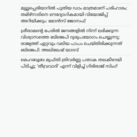
മുഫ്‌തി ദേശീയ പതാക തലകീഴായി
മുല്ലപ്പെരിയാറിൽ പുതിയ ഡാം മാത്രമാണ് പരിഹാരം;
പിടിച്ചെന്ന ആരോപണത്തെ തുടർന്ന്
തമിഴ്നാടിനെ ഔദ്യോഗികമായി വിയോജിപ്പ്
രാഷ്ട്രീയ വിവാദം ശക്തമായി.
ആർട്ടിക്കിൾ 370യും 35എയും…
അറിയിക്കും: മോൻസ് ജോസഫ്
ശ്രീരാമന്റെ പേരിൽ ജനങ്ങളിൽ നിന്ന് ലഭിക്കുന്ന
ട്രെൻഡിംഗ്
,
ദേശീയം
,
വാർത്തകൾ
വിശ്വാസത്തെ ബിജെപി ദുരുപയോഗം ചെയ്യുന്നു;
തകരാറിലായ
രാജ്യത്ത് ഏറ്റവും വലിയ പാപം ചെയ്തിരിക്കുന്നത്
സംവിധാനത്തെ
ബിജെപി: അഖിലേഷ് യാദവ്
മാറ്റിമറിക്കണമെന്ന
മെഹബൂബ മുഫ്തി ത്രിവർണ്ണ പതാക തലകീഴായി
ആവശ്യമാണ്
പിടിച്ചു; ‘തീവ്രവാദി’ എന്ന് വിളിച്ച് ഗിരിരാജ് സിംഗ്
വിദ്യാർഥികൾ
ഉന്നയിക്കുന്നത്; മാപ്പ്
പറയേണ്ട കാര്യമില്ല:
രാഹുൽ ഗാന്ധി
ന്യൂസ് ഡെസ്ക്
ഓഗസ്റ്റ്‌ 5, 2026
ചോദ്യപേപ്പർ ചോർച്ചയും വിദ്യാഭ്യാസ
മേഖലയിലെ ക്രമക്കേടുകളുംക്കെതിരെ
പ്രതിഷേധിക്കുന്ന വിദ്യാർഥികൾക്ക്
പൂർണ പിന്തുണ പ്രഖ്യാപിച്ച് ലോക്‌സഭ
പ്രതിപക്ഷ നേതാവ് രാഹുൽ ഗാന്ധി.