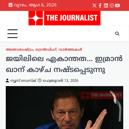
Skip
വ്യാഴം, ആഗ 6, 2026
Twitter
Facebook
LinkedIn
Instagr
yout
to
content
അന്താരാഷ്ട്രം
,
ട്രെൻഡിംഗ്
,
വാർത്തകൾ
ജയിലിലെ ഏകാന്തത… ഇമ്രാൻ
ഖാന് കാഴ്ച നഷ്ടപ്പെടുന്നു
ന്യൂസ് ഡെസ്ക്
ഫെബ്രുവരി 13, 2026