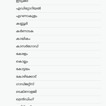
ഇടുക്കി
ട്രെൻഡിംഗ്
,
ദേശീയം
,
ലേറ്റസ്റ്റ് ന്യൂസ്
എഡിറ്റോറിയൽ
ശ്രീരാമന്റെ പേരിൽ
ജനങ്ങളിൽ നിന്ന്
എറണാകുളം
ലഭിക്കുന്ന വിശ്വാസത്തെ
കണ്ണൂർ
ബിജെപി ദുരുപയോഗം
ചെയ്യുന്നു; രാജ്യത്ത്
കർണാടക
ഏറ്റവും വലിയ പാപം
കായികം
ചെയ്തിരിക്കുന്നത്
കാസർഗോഡ്
ബിജെപി: അഖിലേഷ്
യാദവ്
കേരളം
ന്യൂസ് ഡെസ്ക്
ഓഗസ്റ്റ്‌ 5, 2026
കൊല്ലം
പിഡിഎ (പിന്നാക്കവർ, ദളിതർ,
കോട്ടയം
ന്യൂനപക്ഷങ്ങൾ) രാഷ്ട്രീയത്തെ ബിജെപി
ഭയപ്പെടുന്നുവെന്ന് സമാജ്‌വാദി പാർട്ടി
കോഴിക്കോട്
അധ്യക്ഷൻ അഖിലേഷ് യാദവ്
ഗാഡ്ജറ്റ്സ്
ആരോപിച്ചു. പിഡിഎയുടെ ശക്തി
വർധിച്ചതോടെയാണ് അതിനെ
ടെക്നോളജി
അപകീർത്തിപ്പെടുത്താൻ ബിജെപി
പുതിയ…
ട്രെൻഡിംഗ്