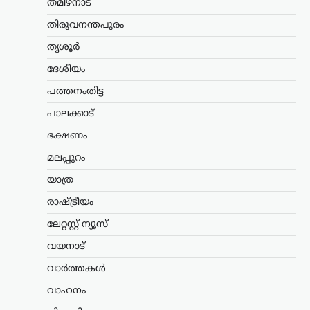
തമിഴ്നാട്
ട്രെൻഡിംഗ്
,
ദേശീയം
,
ലേറ്റസ്റ്റ് ന്യൂസ്
മെഹബൂബ മുഫ്തി
തിരുവനന്തപുരം
ത്രിവർണ്ണ പതാക
തൃശൂർ
തലകീഴായി പിടിച്ചു;
ദേശീയം
‘തീവ്രവാദി’ എന്ന് വിളിച്ച്
ഗിരിരാജ് സിംഗ്
പത്തനംതിട്ട
ന്യൂസ് ഡെസ്ക്
ഓഗസ്റ്റ്‌ 5, 2026
പാലക്കാട്
ജമ്മു കശ്മീരിന്റെ മുൻ മുഖ്യമന്ത്രിയും
ഭക്ഷണം
പിഡിപി അധ്യക്ഷയുമായ മെഹബൂബ
മുഫ്‌തി ദേശീയ പതാക തലകീഴായി
മലപ്പുറം
പിടിച്ചെന്ന ആരോപണത്തെ തുടർന്ന്
രാഷ്ട്രീയ വിവാദം ശക്തമായി.
യാത്ര
ആർട്ടിക്കിൾ 370യും 35എയും…
രാഷ്ട്രീയം
ട്രെൻഡിംഗ്
,
ദേശീയം
,
വാർത്തകൾ
ലേറ്റസ്റ്റ് ന്യൂസ്
തകരാറിലായ
വയനാട്
സംവിധാനത്തെ
വാർത്തകൾ
മാറ്റിമറിക്കണമെന്ന
ആവശ്യമാണ്
വാഹനം
വിദ്യാർഥികൾ