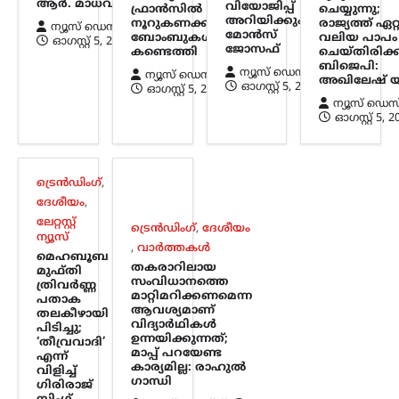
ആർ. മാധവൻ
വിയോജിപ്പ്
ഫ്രാൻസിൽ
ചെയ്യുന്നു;
അറിയിക്കും:
നൂറുകണക്കിന്
രാജ്യത്ത് ഏറ്
ന്യൂസ് ഡെസ്ക്
ട്രെൻഡിംഗ്
,
ദേശീയം
,
ലേറ്റസ്റ്റ് ന്യൂസ്
മോൻസ്
ബോംബുകൾ
വലിയ പാപം
ഓഗസ്റ്റ്‌ 5, 2026
ജോസഫ്
വാഹന
കണ്ടെത്തി
ചെയ്തിരിക്ക
ബിജെപി:
മോഡിഫിക്കേഷൻ;
ന്യൂസ് ഡെസ്ക്
ന്യൂസ് ഡെസ്ക്
അഖിലേഷ് യ
ഓഗസ്റ്റ്‌ 5, 2026
ഓഗസ്റ്റ്‌ 5, 2026
സംസ്ഥാനങ്ങൾക്ക്
ന്യൂസ് ഡെസ
അധികാരമില്ല;
ഓഗസ്റ്റ്‌ 5, 
കേന്ദ്രനിയമങ്ങൾ
പാലിക്കണമെന്ന് നിതിൻ
ഗഡ്കരി
ട്രെൻഡിംഗ്
,
ദേശീയം
,
ന്യൂസ് ഡെസ്ക്
ഓഗസ്റ്റ്‌ 5, 2026
ലേറ്റസ്റ്റ്
വാഹനങ്ങളുടെ രൂപമാറ്റവുമായി
ട്രെൻഡിംഗ്
,
ദേശീയം
ന്യൂസ്
ബന്ധപ്പെട്ട മാനദണ്ഡങ്ങൾ
,
വാർത്തകൾ
മെഹബൂബ
നിശ്ചയിക്കാൻ സംസ്ഥാന
തകരാറിലായ
മുഫ്തി
സർക്കാരുകൾക്ക് അധികാരമില്ലെന്ന്
സംവിധാനത്തെ
ത്രിവർണ്ണ
കേന്ദ്ര റോഡ് ഗതാഗത മന്ത്രി നിതിൻ
മാറ്റിമറിക്കണമെന്ന
പതാക
ആവശ്യമാണ്
ഗഡ്കരി രാജ്യസഭയിൽ വ്യക്തമാക്കി.
തലകീഴായി
വിദ്യാർഥികൾ
പിടിച്ചു;
ഇക്കാര്യത്തിൽ കേന്ദ്രസർക്കാർ
ഉന്നയിക്കുന്നത്;
‘തീവ്രവാദി’
നിശ്ചയിച്ച കർശന…
മാപ്പ് പറയേണ്ട
എന്ന്
കാര്യമില്ല: രാഹുൽ
വിളിച്ച്
ഗാന്ധി
ഗിരിരാജ്