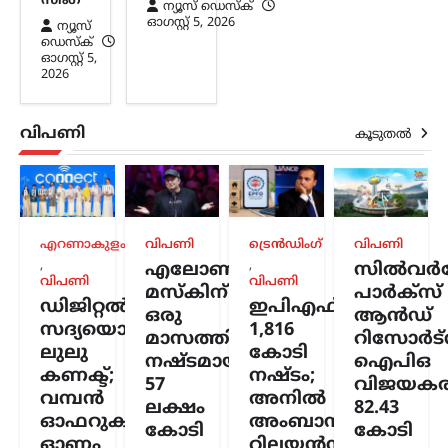
സിംഗ്
ന്യൂസ് ഡെസ്ക്
ഓഗസ്റ്റ്‌ 5, 2026
ന്യൂസ്
ഡെസ്ക്
ഓഗസ്റ്റ്‌ 5,
2026
വിപണി
കൂടുതൽ
എറണാകുളം
വിപണി
ട്രെൻഡിംഗ്
വിപണി
,
,
എലോൺ
സിൽവർസ്
വിപണി
വിപണി
മസ്കിന്
പാർക്സ്
ഡിജിറ്റൽ
ഇപിഎഫ്ഒയ്ക്ക്
ഒരു
ആൻഡ്
സദ്യയൊരുക്കി
1,816
മാസത്തിനുള്ളിൽ
റിസോർട്
ലുലു
കോടി
നഷ്ടമായത്
ഐപിഒ
കണക്ട്;
നഷ്ടം;
57
വിജയകര
വമ്പൻ
അനിൽ
ലക്ഷം
82.43
ഓഫറുകളുമായി
അംബാനിക്കും
കോടി
കോടി
ഓണം
റിലയൻസ്