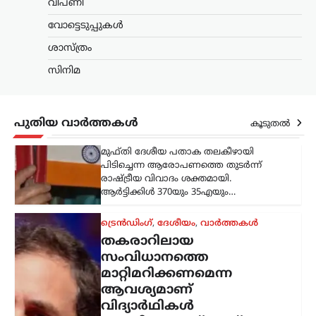
വിപണി
ഉന്നയിക്കുന്നത്; മാപ്പ്
പറയേണ്ട കാര്യമില്ല:
വോട്ടെടുപ്പുകൾ
രാഹുൽ ഗാന്ധി
ശാസ്ത്രം
ന്യൂസ് ഡെസ്ക്
ഓഗസ്റ്റ്‌ 5, 2026
സിനിമ
ചോദ്യപേപ്പർ ചോർച്ചയും വിദ്യാഭ്യാസ
മേഖലയിലെ ക്രമക്കേടുകളുംക്കെതിരെ
പ്രതിഷേധിക്കുന്ന വിദ്യാർഥികൾക്ക്
പുതിയ വാർത്തകൾ
പൂർണ പിന്തുണ പ്രഖ്യാപിച്ച് ലോക്‌സഭ
കൂടുതൽ
പ്രതിപക്ഷ നേതാവ് രാഹുൽ ഗാന്ധി.
സമാധാനപരമായി സമരം ചെയ്യുന്ന
വിദ്യാർഥികളെ ഭീഷണിപ്പെടുത്തിയും…
ട്രെൻഡിംഗ്
,
ദേശീയം
,
ലേറ്റസ്റ്റ് ന്യൂസ്
വാഹന
മോഡിഫിക്കേഷൻ;
സംസ്ഥാനങ്ങൾക്ക്
അധികാരമില്ല;
കേന്ദ്രനിയമങ്ങൾ
പാലിക്കണമെന്ന് നിതിൻ
ഗഡ്കരി