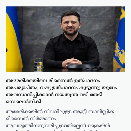
അമേരിക്കയിലെ മിസൈൽ ഉത്പാദനം
അപര്യാപ്തം, റഷ്യ ഉത്പാദനം കൂട്ടുന്നു; യുദ്ധം
അവസാനിപ്പിക്കാൻ നയതന്ത്ര വഴി തേടി
സെലെൻസ്‌കി
അമേരിക്കയിൽ നിലവിലുള്ള ആന്റി-ബാലിസ്റ്റിക്
മിസൈൽ നിർമ്മാണം
ആവശ്യത്തിനനുസരിച്ചുള്ളതില്ലെന്ന് ഉക്രെയ്ൻ