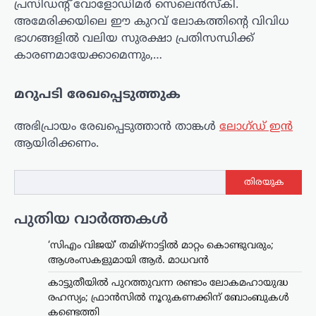
പ്രസിഡന്റ് വോളോഡിമർ സെലെൻസ്‌കി.
അമേരിക്കയിലെ ഈ കുറവ് ലോകത്തിന്റെ വിവിധ
ഭാഗങ്ങളിൽ വലിയ സുരക്ഷാ പ്രതിസന്ധിക്ക്
കാരണമായേക്കാമെന്നും,…
മറുപടി രേഖപ്പെടുത്തുക
അഭിപ്രായം രേഖപ്പെടുത്താ‍ൻ താങ്കൾ
ലോഗ്ഡ് ഇൻ
ആയിരിക്കണം.
ട്രെൻഡിംഗ്
,
ദേശീയം
,
ലേറ്റസ്റ്റ് ന്യൂസ്
തിരയുക
മെഹബൂബ മുഫ്തി
ത്രിവർണ്ണ പതാക
പുതിയ വാർത്തകൾ
തലകീഴായി പിടിച്ചു;
‘തീവ്രവാദി’ എന്ന് വിളിച്ച്
‘സിഎം വിജയ്’ തമിഴ്നാട്ടിൽ മാറ്റം കൊണ്ടുവരും;
ഗിരിരാജ് സിംഗ്
ആശംസകളുമായി ആർ. മാധവൻ
ന്യൂസ് ഡെസ്ക്
ഓഗസ്റ്റ്‌ 5, 2026
കാട്ടുതീയിൽ പുറത്തുവന്ന രണ്ടാം ലോകമഹായുദ്ധ
ജമ്മു കശ്മീരിന്റെ മുൻ മുഖ്യമന്ത്രിയും
രഹസ്യം; ഫ്രാൻസിൽ നൂറുകണക്കിന് ബോംബുകൾ
പിഡിപി അധ്യക്ഷയുമായ മെഹബൂബ
കണ്ടെത്തി