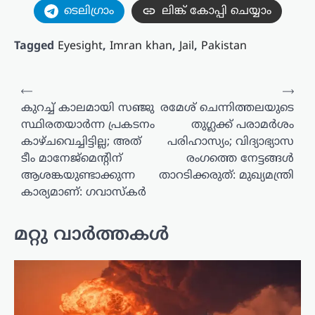
ടെലിഗ്രാം
ലിങ്ക് കോപ്പി ചെയ്യാം
Tagged
Eyesight
,
Imran khan
,
Jail
,
Pakistan
പോസ്റ്റുകളിലൂടെ
⟵
⟶
കുറച്ച് കാലമായി സഞ്ജു
രമേശ് ചെന്നിത്തലയുടെ
സ്ഥിരതയാർന്ന പ്രകടനം
തുഗ്ലക്ക് പരാമർശം
കാഴ്ചവെച്ചിട്ടില്ല; അത്
പരിഹാസ്യം; വിദ്യാഭ്യാസ
ടീം മാനേജ്‌മെന്റിന്
രംഗത്തെ നേട്ടങ്ങൾ
ആശങ്കയുണ്ടാക്കുന്ന
താറടിക്കരുത്: മുഖ്യമന്ത്രി
കാര്യമാണ്: ഗവാസ്കർ
മറ്റു വാർത്തകൾ