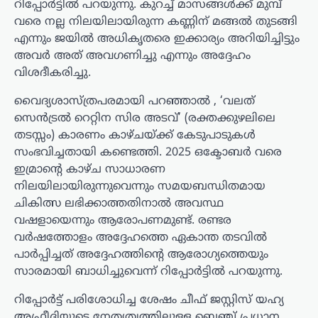
റിപ്പോർട്ടിൽ പറയുന്നു. കുറച്ച് മാസങ്ങൾക്ക് മുമ്പ്
വരെ നല്ല നിലയിലായിരുന്ന കണ്ണിന് മങ്ങൽ തുടങ്ങി
എന്നും ജയിൽ അധികൃതരെ ഇക്കാര്യം അറിയിച്ചിട്ടും
അവർ അത് അവഗണിച്ചു എന്നും അദ്ദേഹം
വിശദീകരിച്ചു.
വൈദ്യശാസ്ത്രപരമായി പറഞ്ഞാൽ , ‘വലത്
സെൻട്രൽ റെറ്റിന സിര അടവ്’ (രക്തക്കുഴലിലെ
തടസ്സം) കാരണം കാഴ്ചയ്ക്ക് കേടുപാടുകൾ
സംഭവിച്ചതായി കണ്ടെത്തി. 2025 ഒക്ടോബർ വരെ
ഇമ്രാന്റെ കാഴ്ച സാധാരണ
നിലയിലായിരുന്നുവെന്നും സമയബന്ധിതമായ
ചികിത്സ ലഭിക്കാത്തതിനാൽ അവസ്ഥ
വഷളായെന്നും ആരോപണമുണ്ട്. രണ്ടര
വർഷത്തോളം അദ്ദേഹത്തെ ഏകാന്ത തടവിൽ
പാർപ്പിച്ചത് അദ്ദേഹത്തിന്റെ ആരോഗ്യത്തെയും
സാരമായി ബാധിച്ചുവെന്ന് റിപ്പോർട്ടിൽ പറയുന്നു.
റിപ്പോർട്ട് പരിശോധിച്ച ശേഷം ചീഫ് ജസ്റ്റിസ് യഹ്യ
അഫ്രീദിയുടെ നേതൃത്വത്തിലുള്ള ബെഞ്ച് പ്രധാന