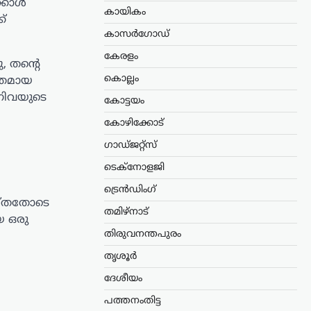
്കാൾ
കായികം
്
കാസർഗോഡ്
കേരളം
, തന്റെ
കൊല്ലം
്തമായ
്നിവയുടെ
കോട്ടയം
കോഴിക്കോട്
ഗാഡ്ജറ്റ്സ്
ടെക്നോളജി
ട്രെൻഡിംഗ്
െയ്തതോടെ
തമിഴ്നാട്
യ ഒരു
തിരുവനന്തപുരം
തൃശൂർ
ദേശീയം
പത്തനംതിട്ട