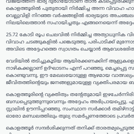
താങ്ങാനാകില്ല: കിരൺ
വിജയത്തിന് ഭാര്യ ദുർഗയോടാണ് താൻ കടപ്പെട്ടിരിക്കുന്നതെ
റിജിജു
കൊളത്തൂരിൽ പുതുതായി നിർമ്മിച്ച അന്ന വിവാഹ ഹാള
വെല്ലുവിളി നിറഞ്ഞ വർഷങ്ങളിൽ ഭാര്യയുടെ അചഞ്ചലമാ
ന്യൂസ് ഡെസ്ക്
ഓഗസ്റ്റ്‌ 7, 2026
നിലയിലെത്താൻ സഹായിച്ചതും എങ്ങനെയെന്ന് അദ്ദേഹ
പാർലമെന്റിൽ കേന്ദ്ര ആഭ്യന്തരമന്ത്രി
അമിത് ഷായുടെ അസാന്നിധ്യം
25.72 കോടി രൂപ ചെലവിൽ നിർമ്മിച്ച അത്യാധുനിക വിവ
ചൂണ്ടിക്കാട്ടി പ്രതിപക്ഷം പ്രതിഷേധം
വിവാഹ ചടങ്ങുകളിൽ പങ്കെടുത്തു. പരിപാടിക്ക് മുന്
ശക്തമാക്കുന്നതിനിടെ, അദ്ദേഹത്തിന്
അവിടെ അദ്ദേഹത്തെ സ്വാഗതം ചെയ്യാൻ ആവേശഭരിതര
പിന്തുണയുമായി കേന്ദ്ര പാർലമെന്ററി
കാര്യ മന്ത്രി കിരൺ റിജിജു
വേദിയിൽ തടിച്ചുകൂടിയ ആയിരക്കണക്കിന് ആളുകളെ
രംഗത്തെത്തി. അമിത്…
നാഴികക്കല്ലാണ് ഉദ്ഘാടനം എന്ന് പറഞ്ഞു, മെച്ചപ്പെട
കൊണ്ടുവന്നു. ഈ മേഖലയോടുള്ള ആഴമായ വാത്സല്യം പ്രക
തമിഴ്നാട്
,
സിനിമ
ജീവിതത്തിന്റെയും ജനങ്ങളുമായുള്ള വ്യക്തിപരമായ ബന്
വിജയ്‌ക്കെതിരായ
വിവാഹമോചന ഹർജി
കൊളത്തൂരിന്റെ വ്യക്തിത്വം തന്റേതുമായി ഇഴചേർന്നിരിക
പിൻവലിച്ച് ഭാര്യ
ബന്ധപ്പെടുത്തുന്നുവെന്നും അദ്ദേഹം അഭിപ്രായപ്പെട്ടു.
സ്റ്റാലിൻ ഊന്നിപ്പറഞ്ഞു. സംസ്ഥാന സർക്കാർ തമിഴ്‌നാ
സംഗീത; കുടുംബ
ഓരോ മണ്ഡലത്തിലും തുല്യ സമർപ്പണത്തോടെ പ്രവർത്തി
കോടതിയിൽ കേസ്
അവസാനിച്ചു
കൊളത്തൂർ സന്ദർശിക്കുന്നത് തനിക്ക് താരതമ്യപ്പെടുത