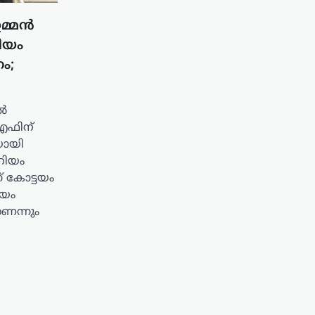
ഉമ്മൻ
ിയം
ം;
്‍
ിഎഫിന്
യായി
മറിയം
് കോട്ടയം
ിയം
ണെന്നും