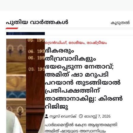
പാർലമെന്റിൽ കേന്ദ്ര ആഭ്യന്തരമന്ത്രി
അമിത് ഷായുടെ അസാന്നിധ്യം
ചൂണ്ടിക്കാട്ടി പ്രതിപക്ഷം പ്രതിഷേധം
ശക്തമാക്കുന്നതിനിടെ, അദ്ദേഹത്തിന്
പുതിയ വാർത്തകൾ
കൂടുതൽ
പിന്തുണയുമായി കേന്ദ്ര പാർലമെന്ററി
കാര്യ മന്ത്രി കിരൺ റിജിജു
രംഗത്തെത്തി. അമിത്…
തമിഴ്നാട്
,
സിനിമ
വിജയ്‌ക്കെതിരായ
വിവാഹമോചന ഹർജി
പിൻവലിച്ച് ഭാര്യ
സംഗീത; കുടുംബ
കോടതിയിൽ കേസ്
അവസാനിച്ചു
ന്യൂസ് ഡെസ്ക്
ഓഗസ്റ്റ്‌ 7, 2026
തമിഴ്‌നാട് മുഖ്യമന്ത്രി കൂടിയായ തമിഴ്‌നാട്
വെട്രി കഴകം അധ്യക്ഷൻ
വിജയ്‌ക്കെതിരെ ഭാര്യ സംഗീത