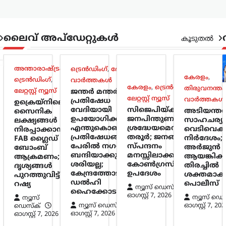
ലൈവ് അപ്‌ഡേറ്റുകൾ
കൂടുതൽ
അന്താരാഷ്ട്രം
,
ട്രെൻഡിംഗ്
,
ദേശീയം
,
കേരളം
,
ട്രെൻഡിംഗ്
,
വാർത്തകൾ
കേരളം
,
ട്രെൻഡിംഗ്
,
തിരുവനന്തപ
ലേറ്റസ്റ്റ് ന്യൂസ്
ജന്തർ മന്തർ
ലേറ്റസ്റ്റ് ന്യൂസ്
വാർത്തകൾ
പ്രതിഷേധ
ഉക്രെയ്നിലെ
വേദിയായി
സിജെപിയ്ക്ക് ലഭിച്ച
അടിയന്ത
സൈനിക
ഉപയോഗിക്കുന്നത്
ജനപിന്തുണ
സാഹചര്യ
ലക്ഷ്യങ്ങൾ
എന്തുകൊണ്ട്?
ശ്രദ്ധേയമെന്ന് ശശി
വെടിവെക്
നിരപ്പാക്കാൻ
പ്രതിഷേധങ്ങളുടെ
തരൂർ; ജനങ്ങളുടെ
നിർദേശം;
FAB ഗ്ലൈഡ്
പേരിൽ നഗരത്തെ
സ്പന്ദനം
അർജുൻ
ബോംബ്
ബന്ദിയാക്കുന്നത്
മനസ്സിലാക്കണമെന്ന്
ആയങ്കിക്ക
ആക്രമണം;
ശരിയല്ല;
കോൺഗ്രസിന്
തിരച്ചിൽ
ദൃശ്യങ്ങൾ
കേന്ദ്രത്തോട്
ഉപദേശം
ശക്തമാക്
പുറത്തുവിട്ട്
ഡൽഹി
പൊലീസ്
റഷ്യ
ന്യൂസ് ഡെസ്ക്
ഹൈക്കോടതി
ഓഗസ്റ്റ്‌ 7, 2026
ന്യൂസ് ഡെ
ന്യൂസ്
ന്യൂസ് ഡെസ്ക്
ഓഗസ്റ്റ്‌ 7, 202
ഡെസ്ക്
ഓഗസ്റ്റ്‌ 7, 2026
ഓഗസ്റ്റ്‌ 7, 2026