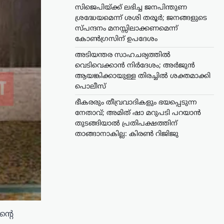
സിജെപിയ്ക്ക് ലഭിച്ച ജനപിന്തുണ
ശ്രദ്ധേയമെന്ന് ശശി തരൂർ; ജനങ്ങളുടെ
സ്പന്ദനം മനസ്സിലാക്കണമെന്ന്
കോൺഗ്രസിന് ഉപദേശം
അടിയന്തര സാഹചര്യത്തിൽ
വെടിവെക്കാൻ നിർദേശം; അർജുൻ
ആയങ്കിക്കായുള്ള തിരച്ചിൽ ശക്തമാക്കി
പൊലീസ്
ഭീകരരും തീവ്രവാദികളും ഭയപ്പെടുന്ന
നേതാവ്; അമിത് ഷാ മറുപടി പറയാൻ
തുടങ്ങിയാൽ പ്രതിപക്ഷത്തിന്
താങ്ങാനാകില്ല: കിരൺ റിജിജു
ന്റെ