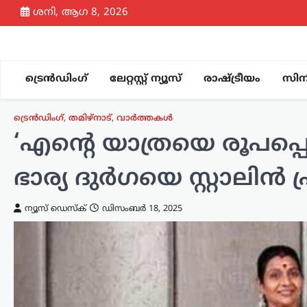
Skip
ശനി, ആഗ 8, 2026
to
content
ട്രെൻഡിംഗ്
ലേറ്റസ്റ്റ് ന്യൂസ്
രാഷ്ട്രീയം
സിന
ട്രെൻഡിംഗ്
,
തമിഴ്നാട്
,
വാർത്തകൾ
‘എന്റെ യാത്രയെ രൂപപ്പെ
ഭാര്യ ദുർഗയെ സ്റ്റാലിൻ പ
ന്യൂസ് ഡെസ്ക്
ഡിസംബർ 18, 2025