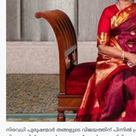
ട്രെൻഡിംഗ്
,
ദേശീയം
,
രാഷ്ട്രീയം
ഭീകരരും
തീവ്രവാദികളും
ഭയപ്പെടുന്ന നേതാവ്;
അമിത് ഷാ മറുപടി
പറയാൻ തുടങ്ങിയാൽ
പ്രതിപക്ഷത്തിന്
നിരവധി പുരുഷന്മാർ തങ്ങളുടെ വിജയത്തിന് പിന്നിൽ പ