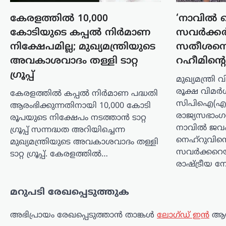
നിരവധി ക്രിമിനൽ കേസുകളിൽ
പ്രതിയായ അർജുൻ ആയങ്കിക്കായുള്ള
കേരളത്തിൽ 10,000
‘നാവിൽ ന
തിരച്ചിൽ തുടരുന്നതിനിടെ പൊലീസിന്
കോടിയുടെ കപ്പൽ നിർമാണ
സവർക്കർ’;
നിർണായക നിർദേശം നൽകി തൃശൂർ
സിറ്റി പൊലീസ് കമ്മിഷണർ. പ്രതിയെ
നിക്ഷേപമില്ല; മുഖ്യമന്ത്രിയുടെ
സതീശനെ
പിടികൂടുന്നതിനിടെ അടിയന്തര
അവകാശവാദം തള്ളി ടാറ്റ
റഹീമിന്റ
സാഹചര്യമുണ്ടായാൽ…
ഗ്രൂപ്പ്
മുഖ്യമന്ത്ര
ട്രെൻഡിംഗ്
,
ദേശീയം
,
രാഷ്ട്രീയം
രൂക്ഷ വിമ
കേരളത്തിൽ കപ്പൽ നിർമാണ പദ്ധതി
ഭീകരരും
സിപിഐ(എം
ആരംഭിക്കുന്നതിനായി 10,000 കോടി
തീവ്രവാദികളും
രാജ്യസഭാം
രൂപയുടെ നിക്ഷേപം നടത്താൻ ടാറ്റ
ഭയപ്പെടുന്ന നേതാവ്;
നാവിൽ ജ
ഗ്രൂപ്പ് സന്നദ്ധത അറിയിച്ചെന്ന
അമിത് ഷാ മറുപടി
നെഹ്റുവിനെ
മുഖ്യമന്ത്രിയുടെ അവകാശവാദം തള്ളി
സവർക്കറെയു
പറയാൻ തുടങ്ങിയാൽ
ടാറ്റ ഗ്രൂപ്പ്. കേരളത്തിൽ…
രാഷ്ട്രീയ 
പ്രതിപക്ഷത്തിന്
താങ്ങാനാകില്ല: കിരൺ
മറുപടി രേഖപ്പെടുത്തുക
റിജിജു
ന്യൂസ് ഡെസ്ക്
ഓഗസ്റ്റ്‌ 7, 2026
അഭിപ്രായം രേഖപ്പെടുത്താ‍ൻ താങ്കൾ
ലോഗ്ഡ് ഇൻ
ആയ