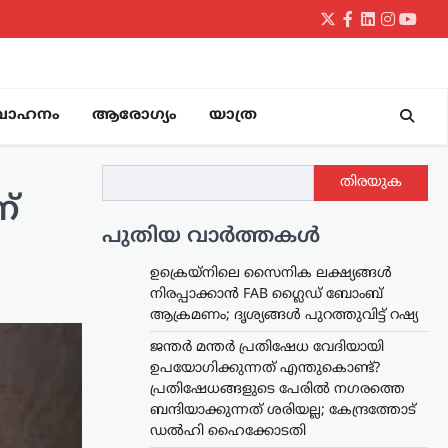
Twitter
Facebook
LinkedIn
Instagr
yout
വാഹനം
ആരോഗ്യം
യാത്ര
തിരയുക
്
പുതിയ വാർത്തകൾ
ഉക്രെയ്നിലെ സൈനിക ലക്ഷ്യങ്ങൾ
നിരപ്പാക്കാൻ FAB ഗ്ലൈഡ് ബോംബ്
ആക്രമണം; ദൃശ്യങ്ങൾ പുറത്തുവിട്ട് റഷ്യ
ജന്തർ മന്തർ പ്രതിഷേധ വേദിയായി
ഉപയോഗിക്കുന്നത് എന്തുകൊണ്ട്?
പ്രതിഷേധങ്ങളുടെ പേരിൽ നഗരത്തെ
ബന്ദിയാക്കുന്നത് ശരിയല്ല; കേന്ദ്രത്തോട്
ഡൽഹി ഹൈക്കോടതി