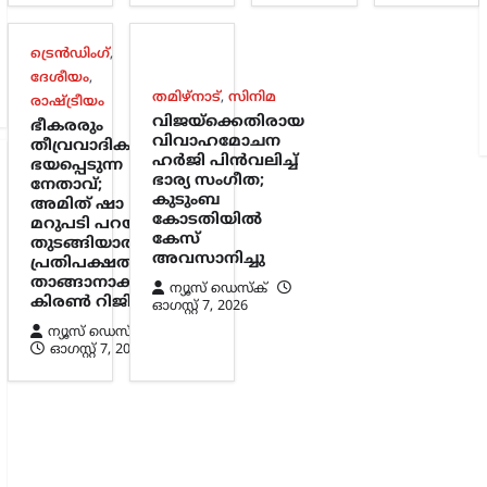
ട്രെൻഡിംഗ്
,
ദേശീയം
,
തമിഴ്നാട്
,
സിനിമ
രാഷ്ട്രീയം
വിജയ്‌ക്കെതിരായ
ഭീകരരും
വിവാഹമോചന
തീവ്രവാദികളും
ഹർജി പിൻവലിച്ച്
ഭയപ്പെടുന്ന
ഭാര്യ സംഗീത;
നേതാവ്;
കുടുംബ
അമിത് ഷാ
കോടതിയിൽ
മറുപടി പറയാൻ
കേസ്
തുടങ്ങിയാൽ
അവസാനിച്ചു
പ്രതിപക്ഷത്തിന്
താങ്ങാനാകില്ല:
ന്യൂസ് ഡെസ്ക്
കിരൺ റിജിജു
ഓഗസ്റ്റ്‌ 7, 2026
ന്യൂസ് ഡെസ്ക്
ഓഗസ്റ്റ്‌ 7, 2026