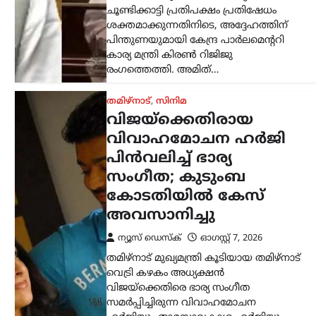
സമർപ്പിച്ചിരുന്ന വിവാഹമോചന
ഹർജിയും താമസാവകാശ ഹർജിയും
പിൻവലിച്ചു. ചെങ്കൽപ്പേട്ട് ജില്ലാ കുടുംബ
കോടതിയിലാണ്…
കേരളം
,
തിരുവനന്തപുരം
,
രാഷ്ട്രീയം
കേന്ദ്രത്തിന്റെ
എഥനോൾ-പെട്രോൾ
നയത്തിനെതിരെ
ജനകീയ പ്രതിഷേധം
ശക്തമാക്കും;
മുന്നറിയിപ്പുമായി
സിപിഐഎം
ന്യൂസ് ഡെസ്ക്
ഓഗസ്റ്റ്‌ 7, 2026
കേന്ദ്ര സർക്കാറിന്റെ എഥനോൾ-
പെട്രോൾ നയത്തിനെതിരെ രൂക്ഷ
വിമർശനവുമായി സിപിഐഎം പോളിറ്റ്
ബ്യൂറോ. ഭക്ഷ്യവിളകൾ ഇന്ധന