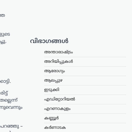
തെ
ളുടെ
വിഭാഗങ്ങൾ
ചു.
അന്താരാഷ്ട്രം
അറിയിപ്പുകൾ
ആരോഗ്യം
ആലപ്പുഴ
ട്ടി.
ഇടുക്കി
ട്ട്
എഡിറ്റോറിയൽ
ല്ലെന്ന്
നുവെന്നും
എറണാകുളം
കണ്ണൂർ
ുപറഞ്ഞു –
കർണാടക