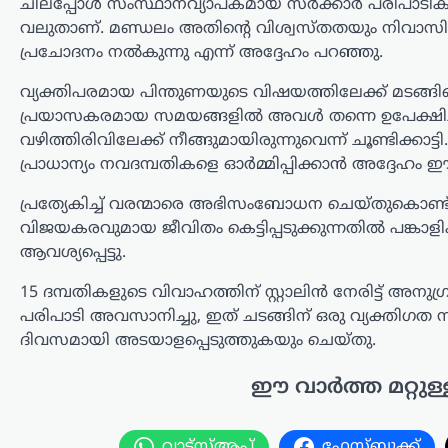
ചിലപ്പോൾ സംസ്ഥാനവ്യാപകമായ സർക്കാർ പരിപാടികളി
ന്യൂസ് ഡെസ്ക്
ഓഗസ്റ്റ്‌ 7, 2026
വലുതാണ്. മണ്ഡലം അതിന്റെ വിശ്വസ്തതയും നിവാസിക
തമിഴ്‌നാട് മുഖ്യമന്ത്രി കൂടിയായ തമിഴ്‌നാട്
പ്രചോദനം നൽകുന്നു എന്ന് അദ്ദേഹം പറഞ്ഞു.
വെട്രി കഴകം അധ്യക്ഷൻ
വിജയ്‌ക്കെതിരെ ഭാര്യ സംഗീത
വ്യക്തിപരമായ പിന്തുണയുടെ വിഷയത്തിലേക്ക് മടങ്ങിയെത
സമർപ്പിച്ചിരുന്ന വിവാഹമോചന
പ്രയാസകരമായ സമയങ്ങളിൽ അവൾ തന്നെ ഉപേക്ഷിച്ചിര
ഹർജിയും താമസാവകാശ ഹർജിയും
വഴിത്തിരിവിലേക്ക് നീങ്ങുമായിരുന്നുവെന്ന് ചൂണ്ടിക്
പിൻവലിച്ചു. ചെങ്കൽപ്പേട്ട് ജില്ലാ കുടുംബ
കോടതിയിലാണ്…
പ്രാധാന്യം നവദമ്പതികളെ ഓർമ്മിപ്പിക്കാൻ അദ്ദേഹ
പ്രത്യേകിച്ച് വരന്മാരെ അഭിസംബോധന ചെയ്തുകൊണ്ട്,
കേരളം
,
തിരുവനന്തപുരം
,
രാഷ്ട്രീയം
വിജയകരവുമായ ജീവിതം കെട്ടിപ്പടുക്കുന്നതിൽ പങ്കാള
കേന്ദ്രത്തിന്റെ
ആവശ്യപ്പെട്ടു.
എഥനോൾ-പെട്രോൾ
നയത്തിനെതിരെ
15 ദമ്പതികളുടെ വിവാഹത്തിന് സ്റ്റാലിൻ നേരിട്ട്
ജനകീയ പ്രതിഷേധം
പരിപാടി അവസാനിച്ചു, ഇത് ചടങ്ങിന് ഒരു വ്യക്
ശക്തമാക്കും;
ദിവസമായി അടയാളപ്പെടുത്തുകയും ചെയ്തു.
മുന്നറിയിപ്പുമായി
ഈ വാർത്ത മറ്റുള്
സിപിഐഎം
ന്യൂസ് ഡെസ്ക്
ഓഗസ്റ്റ്‌ 7, 2026
വാട്സ്ആപ്പ്
ഫേസ്ബുക്ക്