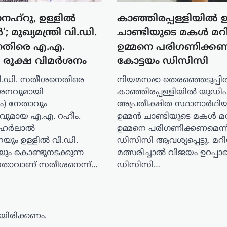
െഹ്റു, ഉള്ളിൽ
കാഞ്ഞിരപ്പള്ളിയിൽ 
 മുഖ്യമന്ത്രി വി.ഡി.
ചാണ്ടിയുടെ മകൾ മറ
തിരെ എ.എ.
ഉമ്മനെ പരിഗണിക്കണ
െ രൂക്ഷ വിമർശനം
കോട്ടയം ഡിസിസി
ി വി.ഡി. സതീശനെതിരെ
നിയമസഭാ തെരഞ്ഞെടുപ്പില
ർശനവുമായി
കാഞ്ഞിരപ്പള്ളിയില്‍ യുഡ
) നേതാവും
അപ്രതീക്ഷിത സ്ഥാനാര്‍ഥി
ഗവുമായ എ.എ. റഹീം.
ഉമ്മന്‍ ചാണ്ടിയുടെ മകള്‍ 
വഹർലാൽ
ഉമ്മനെ പരിഗണിക്കണമെന്ന
യും ഉള്ളിൽ വി.ഡി.
ഡിസിസി ആവശ്യപ്പെട്ടു. മറ
ം കൊണ്ടുനടക്കുന്ന
മത്സരിച്ചാല്‍ വിജയം ഉറപ്പാ
നേതാവാണ് സതീശനെന്ന്…
ഡിസിസി…
ിരിക്കണം.