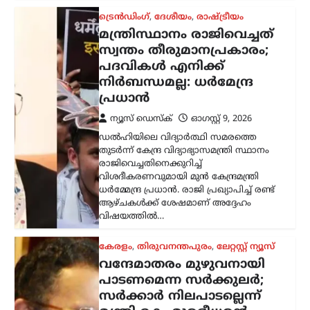
നിർബന്ധമല്ല: ധർമേന്ദ്ര
പ്രധാൻ
ന്യൂസ് ഡെസ്ക്
ഓഗസ്റ്റ്‌ 9, 2026
ഡൽഹിയിലെ വിദ്യാർത്ഥി സമരത്തെ
തുടർന്ന് കേന്ദ്ര വിദ്യാഭ്യാസമന്ത്രി സ്ഥാനം
രാജിവെച്ചതിനെക്കുറിച്ച്
വിശദീകരണവുമായി മുൻ കേന്ദ്രമന്ത്രി
ധർമ്മേന്ദ്ര പ്രധാൻ. രാജി പ്രഖ്യാപിച്ച് രണ്ട്
ആഴ്ചകൾക്ക് ശേഷമാണ് അദ്ദേഹം
വിഷയത്തിൽ…
കേരളം
,
തിരുവനന്തപുരം
,
ലേറ്റസ്റ്റ് ന്യൂസ്
വന്ദേമാതരം മുഴുവനായി
പാടണമെന്ന സർക്കുലർ;
സർക്കാർ നിലപാടല്ലെന്ന്
മന്ത്രി കെ. മുരളീധരൻ
ന്യൂസ് ഡെസ്ക്
ഓഗസ്റ്റ്‌ 9, 2026
സ്വാതന്ത്ര്യദിനാഘോഷങ്ങളുടെ ഭാഗമായി
നടക്കുന്ന ചടങ്ങുകളിൽ വന്ദേമാതരം
പൂർണമായും ആലപിക്കണമെന്ന ചീഫ്