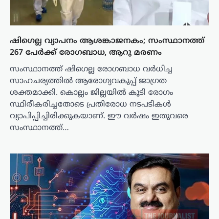
ഷിഗെല്ല വ്യാപനം ആശങ്കാജനകം; സംസ്ഥാനത്ത്
267 പേർക്ക് രോഗബാധ, ആറു മരണം
സംസ്ഥാനത്ത് ഷിഗെല്ല രോഗബാധ വർധിച്ച
സാഹചര്യത്തിൽ ആരോഗ്യവകുപ്പ് ജാഗ്രത
ശക്തമാക്കി. കൊല്ലം ജില്ലയിൽ കൂടി രോഗം
സ്ഥിരീകരിച്ചതോടെ പ്രതിരോധ നടപടികൾ
വ്യാപിപ്പിച്ചിരിക്കുകയാണ്. ഈ വർഷം ഇതുവരെ
സംസ്ഥാനത്ത്…