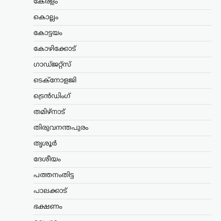
കേരളം
മന്ത്രിസ്ഥാനം രാജിവെച്ചത്
സ്വന്തം തീരുമാനപ്രകാരം;
കൊല്ലം
പദവികൾ എനിക്ക്
കോട്ടയം
നിർബന്ധമല്ല: ധർമേന്ദ്ര
കോഴിക്കോട്
പ്രധാൻ
ഗാഡ്ജറ്റ്സ്
ന്യൂസ് ഡെസ്ക്
ഓഗസ്റ്റ്‌ 9, 2026
ടെക്നോളജി
ഡൽഹിയിലെ വിദ്യാർത്ഥി സമരത്തെ
തുടർന്ന് കേന്ദ്ര വിദ്യാഭ്യാസമന്ത്രി സ്ഥാനം
ട്രെൻഡിംഗ്
രാജിവെച്ചതിനെക്കുറിച്ച്
വിശദീകരണവുമായി മുൻ കേന്ദ്രമന്ത്രി
തമിഴ്നാട്
ധർമ്മേന്ദ്ര പ്രധാൻ. രാജി പ്രഖ്യാപിച്ച് രണ്ട്
ആഴ്ചകൾക്ക് ശേഷമാണ് അദ്ദേഹം
തിരുവനന്തപുരം
വിഷയത്തിൽ…
തൃശൂർ
കേരളം
,
തിരുവനന്തപുരം
,
ലേറ്റസ്റ്റ് ന്യൂസ്
ദേശീയം
വന്ദേമാതരം മുഴുവനായി
പത്തനംതിട്ട
പാടണമെന്ന സർക്കുലർ;
പാലക്കാട്
സർക്കാർ നിലപാടല്ലെന്ന്
മന്ത്രി കെ. മുരളീധരൻ
ഭക്ഷണം
ന്യൂസ് ഡെസ്ക്
ഓഗസ്റ്റ്‌ 9, 2026