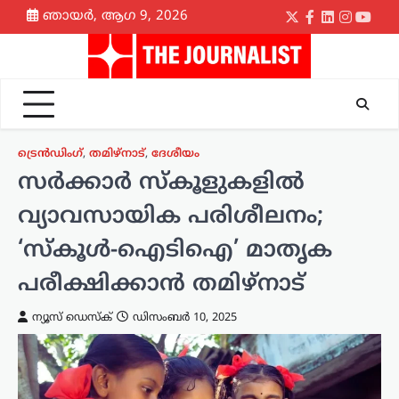
Skip
ഞായർ, ആഗ 9, 2026
Twitter
Facebook
LinkedIn
Instagr
yout
to
content
ട്രെൻഡിംഗ്
,
തമിഴ്നാട്
,
ദേശീയം
സർക്കാർ സ്കൂളുകളിൽ
വ്യാവസായിക പരിശീലനം;
‘സ്കൂൾ-ഐടിഐ’ മാതൃക
പരീക്ഷിക്കാൻ തമിഴ്‌നാട്
ന്യൂസ് ഡെസ്ക്
ഡിസംബർ 10, 2025