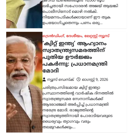
ട്രെൻഡിംഗ്
,
ദേശീയം
,
ലേറ്റസ്റ്റ് ന്യൂസ്
‘ക്വിറ്റ് ഇന്ത്യ’ ആഹ്വാനം
സ്വാതന്ത്ര്യസമരത്തിന്
പുതിയ ഊർജ്ജം
പകർന്നു: പ്രധാനമന്ത്രി
മോദി
ന്യൂസ് ഡെസ്ക്
ഓഗസ്റ്റ്‌ 9, 2026
ചരിത്രപ്രസിദ്ധമായ ക്വിറ്റ് ഇന്ത്യാ
പ്രസ്ഥാനത്തിന്റെ വാർഷിക ദിനത്തിൽ
സ്വാതന്ത്ര്യസമര സേനാനികൾക്ക്
ആദരാഞ്ജലി അർപ്പിച്ച് പ്രധാനമന്ത്രി
നരേന്ദ്ര മോദി. രാജ്യത്തിന്റെ
സ്വാതന്ത്ര്യത്തിനായി പോരാടിയവരുടെ
ധൈര്യവും ത്യാഗവും വരും
തലമുറകൾക്കും…
ട്രെൻഡിംഗ്
,
ദേശീയം
,
രാഷ്ട്രീയം
മന്ത്രിസ്ഥാനം രാജിവെച്ചത്
സ്വന്തം തീരുമാനപ്രകാരം;
പദവികൾ എനിക്ക്