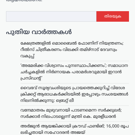
ആയിരിക്കണം.
തിരയുക
പുതിയ വാർത്തകൾ
ക്ഷേത്രങ്ങളിൽ മൊബൈൽ ഫോണിന് നിയന്ത്രണം;
റീൽസ് ചിത്രീകരണം വിലക്കി തമിഴ്നാട് ദേവസ്വം
വകുപ്പ്
‘അമേരിക്ക വിശ്വാസം പുനഃസ്ഥാപിക്കണം’; സമാധാന
ചർച്ചകളിൽ നിർണായക പരാമർശവുമായി ഇറാൻ
പ്രസിഡന്റ്
വൈഭവ് സൂര്യവംശിയുടെ പ്രായത്തെക്കുറിച്ച് വിദേശ
ക്രിക്കറ്റ് ആരാധകർക്കിടയിൽ ഇപ്പോഴും സംശയങ്ങൾ
നിലനിൽക്കുന്നു: ബ്രെറ്റ് ലീ
വന്ദേമാതരം മുഴുവനായി പാടണമെന്ന സർക്കുലർ;
സർക്കാർ നിലപാടല്ലെന്ന് മന്ത്രി കെ. മുരളീധരൻ
അർജുൻ ആയങ്കിക്കായി ക്രൗഡ് ഫണ്ടിങ്; 16,000 രൂപ
ലഭിച്ചതായി സഹോദരൻ അജയ്