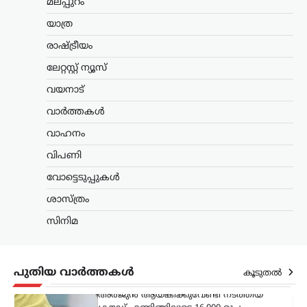
മലപ്പുറം
സ്വാതന്ത്ര്യദിനാഘോഷങ്ങളുടെ ഭാഗമായി
യാത്ര
നടക്കുന്ന ചടങ്ങുകളിൽ വന്ദേമാതരം
പൂർണമായും ആലപിക്കണമെന്ന ചീഫ്
രാഷ്ട്രീയം
സെക്രട്ടറിയുടെ സർക്കുലറിനെതിരെ
ലേറ്റസ്റ്റ് ന്യൂസ്
പ്രതികരിച്ച് മന്ത്രി കെ. മുരളീധരൻ. കേന്ദ്ര
സർക്കാർ പ്രോട്ടോക്കോൾ കേരളത്തിൽ
വയനാട്
അതേപടി നടപ്പാക്കില്ലെന്നും…
വാർത്തകൾ
കേരളം
,
വാർത്തകൾ
വാഹനം
അർജുൻ ആയങ്കിക്കായി
വിപണി
ക്രൗഡ് ഫണ്ടിങ്; 16,000
രൂപ ലഭിച്ചതായി
വോട്ടെടുപ്പുകൾ
സഹോദരൻ അജയ്
ശാസ്ത്രം
ന്യൂസ് ഡെസ്ക്
ഓഗസ്റ്റ്‌ 9, 2026
സിനിമ
അർജുൻ ആയങ്കിക്കുവേണ്ടി നടത്തിയ
ക്രൗഡ് ഫണ്ടിങ്ങിലൂടെ 16,000 രൂപ
ലഭിച്ചതായി സഹോദരൻ അജയ് ആയങ്കി
പൊലീസിനോട് മൊഴി നൽകി.
പുതിയ വാർത്തകൾ
കൂടുതൽ
നിയമനടപടികൾക്കായാണ് ഈ തുക
ഉപയോഗിച്ചതെന്നും പണം ഒരു…