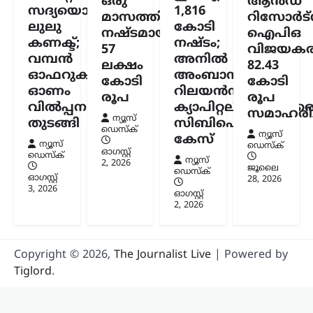
ഒരു
ആൻഡ്
ന്യൂസ് ഡെസ്ക്
ഓഗസ്റ്റ്‌ 9, 2026
സദ്യയൊരുക്കി
1,816
മാസത്തിനുള്ളിൽ
റിസോർട്
ലുലു
കോടി
ഡൽഹിയിലെ വിദ്യാർത്ഥി സമരത്തെ
നഷ്ടമായത്
ഐപിഒ
തുടർന്ന് കേന്ദ്ര വിദ്യാഭ്യാസമന്ത്രി സ്ഥാനം
കണക്ട്;
നഷ്ടം;
57
വിജയകര
രാജിവെച്ചതിനെക്കുറിച്ച്
വമ്പൻ
അനിൽ
ലക്ഷം
82.43
വിശദീകരണവുമായി മുൻ കേന്ദ്രമന്ത്രി
ഓഫറുകളുമായി
അംബാനിക്കും
കോടി
കോടി
ധർമ്മേന്ദ്ര പ്രധാൻ. രാജി പ്രഖ്യാപിച്ച് രണ്ട്
ഓണം
റിലയൻസ്
ആഴ്ചകൾക്ക് ശേഷമാണ് അദ്ദേഹം
രൂപ
രൂപ
വിൽപ്പന
ക്യാപിറ്റലിനുമെതിര
വിഷയത്തിൽ…
സമാഹരിച്
ന്യൂസ്
തുടങ്ങി
സിബിഐ
ഡെസ്ക്
ന്യൂസ്
കേസ്
ന്യൂസ്
ഡെസ്ക്
ഓഗസ്റ്റ്‌
ഡെസ്ക്
ന്യൂസ്
2, 2026
ജൂലൈ
ഡെസ്ക്
ഓഗസ്റ്റ്‌
28, 2026
3, 2026
ഓഗസ്റ്റ്‌
2, 2026
Copyright © 2026,
The Journalist Live
| Powered by
Tiglord
.