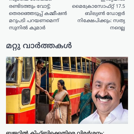
രണ്ടിടത്തും വോട്ട്;
മൈക്രോസോഫ്റ്റ് 17.5
തെരഞ്ഞെടുപ്പ് കമ്മീഷൻ
ബില്യൺ ഡോളർ
മറുപടി പറയണമെന്ന്
നിക്ഷേപിക്കും: സത്യ
സുനിൽ കുമാർ
നദെല്ല
മറ്റു വാർത്തകൾ
ബജറ്റിൽ കിഫ്ബിക്കെതിരെ വിമർശനം;