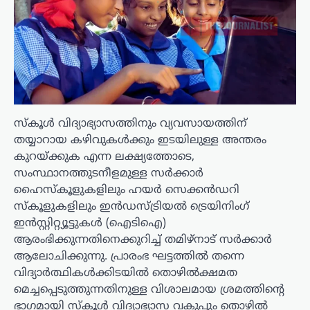
സ്കൂൾ വിദ്യാഭ്യാസത്തിനും വ്യവസായത്തിന്
തയ്യാറായ കഴിവുകൾക്കും ഇടയിലുള്ള അന്തരം
കുറയ്ക്കുക എന്ന ലക്ഷ്യത്തോടെ,
സംസ്ഥാനത്തുടനീളമുള്ള സർക്കാർ
ഹൈസ്കൂളുകളിലും ഹയർ സെക്കൻഡറി
സ്കൂളുകളിലും ഇൻഡസ്ട്രിയൽ ട്രെയിനിംഗ്
ഇൻസ്റ്റിറ്റ്യൂട്ടുകൾ (ഐടിഐ)
ആരംഭിക്കുന്നതിനെക്കുറിച്ച് തമിഴ്‌നാട് സർക്കാർ
ആലോചിക്കുന്നു. പ്രാരംഭ ഘട്ടത്തിൽ തന്നെ
വിദ്യാർത്ഥികൾക്കിടയിൽ തൊഴിൽക്ഷമത
മെച്ചപ്പെടുത്തുന്നതിനുള്ള വിശാലമായ ശ്രമത്തിന്റെ
ഭാഗമായി സ്കൂൾ വിദ്യാഭ്യാസ വകുപ്പും തൊഴിൽ