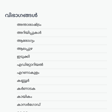
പൊലീസിനോട് മൊഴി നൽകി.
നിയമനടപടികൾക്കായാണ് ഈ തുക
ഉപയോഗിച്ചതെന്നും പണം ഒരു…
വിഭാഗങ്ങൾ
ട്രെൻഡിംഗ്
,
ദേശീയം
,
ലേറ്റസ്റ്റ് ന്യൂസ്
അന്താരാഷ്ട്രം
‘ക്വിറ്റ് ഇന്ത്യ’ ആഹ്വാനം
അറിയിപ്പുകൾ
സ്വാതന്ത്ര്യസമരത്തിന്
പുതിയ ഊർജ്ജം
ആരോഗ്യം
പകർന്നു: പ്രധാനമന്ത്രി
ആലപ്പുഴ
മോദി
ഇടുക്കി
ന്യൂസ് ഡെസ്ക്
ഓഗസ്റ്റ്‌ 9, 2026
എഡിറ്റോറിയൽ
ചരിത്രപ്രസിദ്ധമായ ക്വിറ്റ് ഇന്ത്യാ
പ്രസ്ഥാനത്തിന്റെ വാർഷിക ദിനത്തിൽ
എറണാകുളം
സ്വാതന്ത്ര്യസമര സേനാനികൾക്ക്
ആദരാഞ്ജലി അർപ്പിച്ച് പ്രധാനമന്ത്രി
കണ്ണൂർ
നരേന്ദ്ര മോദി. രാജ്യത്തിന്റെ
കർണാടക
സ്വാതന്ത്ര്യത്തിനായി പോരാടിയവരുടെ
ധൈര്യവും ത്യാഗവും വരും
കായികം
തലമുറകൾക്കും…
കാസർഗോഡ്
ട്രെൻഡിംഗ്
,
ദേശീയം
,
രാഷ്ട്രീയം