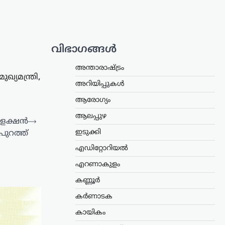
വിഭാഗങ്ങൾ
അന്താരാഷ്ട്രം
മുഖ്യമന്ത്രി
,
അറിയിപ്പുകൾ
ആരോഗ്യം
ആലപ്പുഴ
കളക്ഷൻ
⟶
ഇടുക്കി
പുറത്ത്
എഡിറ്റോറിയൽ
എറണാകുളം
കണ്ണൂർ
കർണാടക
കായികം