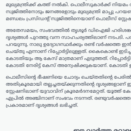
ആക്രമണങ്ങൾ;
മുഖ്യമന്ത്രിക്ക് കത്ത് നൽകി. പൊലീസുകാർക്ക് നിയമം 
ഇറാന്റെ പങ്ക് സംശയിച്ച്
സുജിത്തിനോടും ജനങ്ങളോടും മുഖ്യമന്ത്രി മാപ്പു പറ
മണ്ഡലം പ്രസിഡന്റ് സുജിത്തിനെയാണ് പൊലീസ് സ്റ്റേ
അമേരിക്ക
ന്യൂസ് ഡെസ്ക്
ഓഗസ്റ്റ്‌ 6, 2026
അതേസമയം, സംഭവത്തിൽ തൃശൂർ ‍ഡിഐജി ഹരിശങ്കർ ഡിജിപ
ദൃശ്യങ്ങൾ പുറത്തു വന്ന സാഹചര്യത്തിലാണ് നടപടി. പര
അമേരിക്കയിലെ വിവിധ
പറയുന്നു. നാലു ഉദ്യോഗസ്ഥർക്കും രണ്ട് വർഷത്തെ ഇൻക്രി
സംസ്ഥാനങ്ങളിലെ ജല-മലിനജല
ശുദ്ധീകരണ സംവിധാനങ്ങൾക്കെതിരെ
ചെയ്തു എന്നാണ് റിപ്പോർട്ടിലുള്ളത്. കൈകൊണ്ട് ഇടിച്ചു 
സൈബർ ആക്രമണങ്ങൾ നടന്നതായി
കോടതിയും ആ കേസ് മാത്രമാണ് എടുത്തത്. റിപ്പോർട്ട
റിപ്പോർട്ട്. കുറഞ്ഞത് ഒരു ഡസൻ
കോടതി നേരിട്ട് കേസ് അന്വേഷിക്കുകയാണ്. കോടതി ഉത
സംസ്ഥാനങ്ങളിലെ യൂട്ടിലിറ്റി
സംവിധാനങ്ങളെയാണ് ഹാക്കർമാർ
പൊലീസിന്‍റെ ഭീഷണിയെ ചോദ്യം ചെയ്തതിന്‍റെ പേരിൽ 
ലക്ഷ്യമിട്ടതെന്ന് എബിസി ന്യൂസ്…
അതിക്രൂരമായി തല്ലച്ചതയ്ക്കുന്നതിന്‍റെ ദൃശ്യങ്ങളാണ് ഇപ
സ്റ്റേഷനിലാണ് യുവാവിന് ക്രൂരമര്‍ദനമേറ്റത്. യൂത്ത് കോ
കേരളം
,
തിരുവനന്തപുരം
,
ലേറ്റസ്റ്റ് ന്യൂസ്
ഏപ്രിൽ അഞ്ചിനാണ് സംഭവം നടന്നത്. രണ്ടുവര്‍ഷത്തെ
പുനർജനി പദ്ധതിയിൽ
പ്രകാരമാണ് ദൃശ്യങ്ങള്‍ ലഭിച്ചത്.
മുഖ്യമന്ത്രി വി.ഡി
സതീശനെ കണക്ട്
ചെയ്യാനുള്ള ഒരു