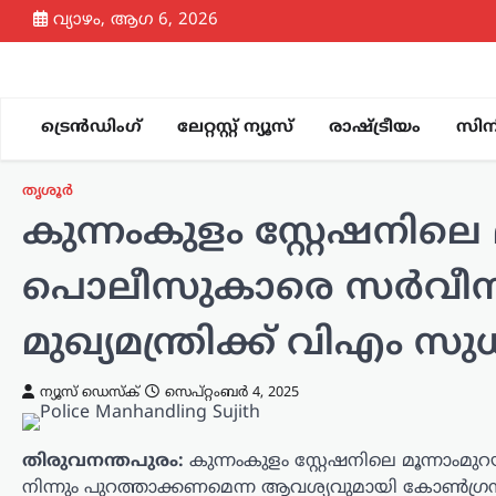
Skip
വ്യാഴം, ആഗ 6, 2026
to
content
ട്രെൻഡിംഗ്
ലേറ്റസ്റ്റ് ന്യൂസ്
രാഷ്ട്രീയം
സിന
തൃശൂർ
കുന്നംകുളം സ്റ്റേഷനിലെ 
പൊലീസുകാരെ സർവീസിൽ
മുഖ്യമന്ത്രിക്ക് വിഎം സു
അന്താരാഷ്ട്രം
,
ട്രെൻഡിംഗ്
,
ലേറ്റസ്റ്റ് ന്യൂസ്
യുഎസിലെ
ന്യൂസ് ഡെസ്ക്
സെപ്റ്റംബർ 4, 2025
ജലവിതരണ
സംവിധാനങ്ങൾക്കെതിരെ
തിരുവനന്തപുരം:
കുന്നംകുളം സ്റ്റേഷനിലെ മൂന്നാം
സൈബർ
നിന്നും പുറത്താക്കണമെന്ന ആവശ്യവുമായി കോൺ​ഗ്രസ്