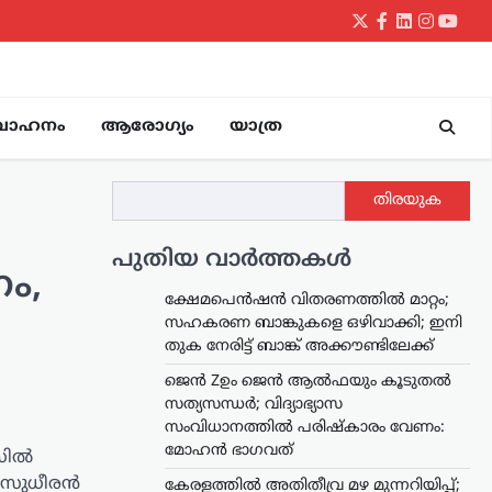
Twitter
Facebook
LinkedIn
Instagr
yout
വാഹനം
ആരോഗ്യം
യാത്ര
തിരയുക
പുതിയ വാർത്തകൾ
ം,
ക്ഷേമപെൻഷൻ വിതരണത്തിൽ മാറ്റം;
സഹകരണ ബാങ്കുകളെ ഒഴിവാക്കി; ഇനി
തുക നേരിട്ട് ബാങ്ക് അക്കൗണ്ടിലേക്ക്
ജെൻ Zഉം ജെൻ ആൽഫയും കൂടുതൽ
സത്യസന്ധർ; വിദ്യാഭ്യാസ
സംവിധാനത്തിൽ പരിഷ്കാരം വേണം:
മോഹൻ ഭാഗവത്
ീസിൽ
ം സുധീരൻ
കേരളത്തിൽ അതിതീവ്ര മഴ മുന്നറിയിപ്പ്;