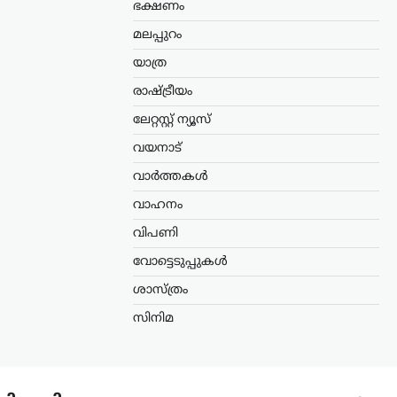
ഭക്ഷണം
മലപ്പുറം
യാത്ര
രാഷ്ട്രീയം
ലേറ്റസ്റ്റ് ന്യൂസ്
വയനാട്
വാർത്തകൾ
വാഹനം
വിപണി
വോട്ടെടുപ്പുകൾ
ശാസ്ത്രം
സിനിമ