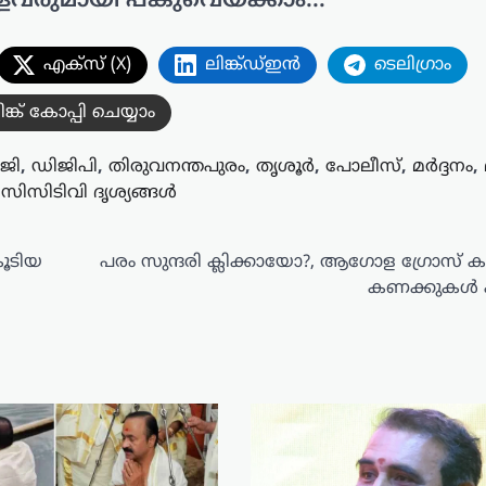
ളവരുമായി പങ്കുവെയ്ക്കാം...
എക്സ് (X)
ലിങ്ക്ഡ്ഇൻ
ടെലിഗ്രാം
ിങ്ക് കോപ്പി ചെയ്യാം
ജി
,
ഡിജിപി
,
തിരുവനന്തപുരം
,
തൃശൂർ
,
പോലീസ്
,
മർദ്ദനം
,
,
സിസിടിവി ദൃശ്യങ്ങൾ
കൂടിയ
പരം സുന്ദരി ക്ലിക്കായോ?, ആഗോള ഗ്രോസ് 
കണക്കുകള്‍ 