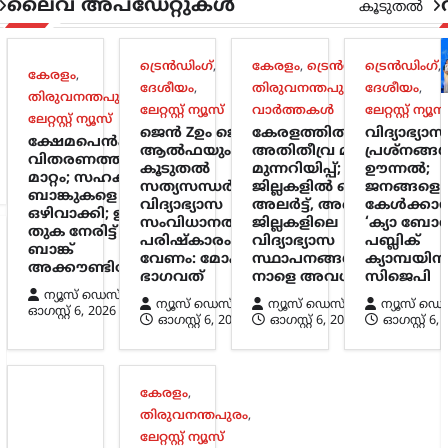
ലൈവ് അപ്‌ഡേറ്റുകൾ
കൂടുതൽ
ട്രെൻഡിംഗ്
,
കേരളം
,
ട്രെൻഡിംഗ്
ട്രെൻഡിംഗ്
,
,
കേരളം
,
ദേശീയം
,
തിരുവനന്തപുരം
,
ദേശീയം
,
തിരുവനന്തപുരം
,
ലേറ്റസ്റ്റ് ന്യൂസ്
വാർത്തകൾ
ലേറ്റസ്റ്റ് ന്യൂസ
ലേറ്റസ്റ്റ് ന്യൂസ്
ജെൻ Zഉം ജെൻ
കേരളത്തിൽ
വിദ്യാഭ്യാസ
ക്ഷേമപെൻഷൻ
ആൽഫയും
അതിതീവ്ര മഴ
പ്രശ്നങ്ങൾ
വിതരണത്തിൽ
കൂടുതൽ
മുന്നറിയിപ്പ്; മൂന്ന്
ഊന്നൽ;
മാറ്റം; സഹകരണ
സത്യസന്ധർ;
ജില്ലകളിൽ റെഡ്
ജനങ്ങളെ
ബാങ്കുകളെ
വിദ്യാഭ്യാസ
അലർട്ട്, അഞ്ച്
കേൾക്കാ
ഒഴിവാക്കി; ഇനി
സംവിധാനത്തിൽ
ജില്ലകളിലെ
‘ക്യാ ബോ
തുക നേരിട്ട്
പരിഷ്കാരം
വിദ്യാഭ്യാസ
പബ്ലിക്
ബാങ്ക്
വേണം: മോഹൻ
സ്ഥാപനങ്ങൾക്ക്
ക്യാമ്പയി
അക്കൗണ്ടിലേക്ക്
ഭാഗവത്
നാളെ അവധി
സിജെപി
ന്യൂസ് ഡെസ്ക്
ന്യൂസ് ഡെസ്ക്
ന്യൂസ് ഡെസ്ക്
ന്യൂസ് ഡെ
ഓഗസ്റ്റ്‌ 6, 2026
ഓഗസ്റ്റ്‌ 6, 2026
ഓഗസ്റ്റ്‌ 6, 2026
ഓഗസ്റ്റ്‌ 6,
കേരളം
,
തിരുവനന്തപുരം
,
ലേറ്റസ്റ്റ് ന്യൂസ്