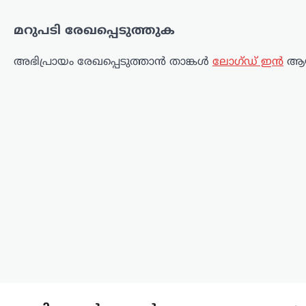
‘ക്യാ ബോൽതി’ പബ്ലിക്
ക്യാമ്പയിനുമായി
മറുപടി രേഖപ്പെടുത്തുക
സിജെപി
ന്യൂസ് ഡെസ്ക്
ഓഗസ്റ്റ്‌ 6, 2026
അഭിപ്രായം രേഖപ്പെടുത്താ‍ൻ താങ്കൾ
ലോഗ്ഡ് ഇൻ
ആയ
കോക്രോച്ച് ജനതാ പാർട്ടി (സിജെപി)
സംഘടനാ സംവിധാനം
രാജ്യവ്യാപകമായി വിപുലീകരിക്കാൻ
ഒരുങ്ങുന്നു. ഇതിന്റെ ഭാഗമായി
പൊതുജനങ്ങളുടെ അഭിപ്രായങ്ങളും
പ്രശ്നങ്ങളും നേരിട്ട് കേൾക്കുന്നതിനായി
സെപ്റ്റംബർ മുതൽ ‘ക്യാ ബോൽതി’…
അന്താരാഷ്ട്രം
,
ട്രെൻഡിംഗ്
,
ലേറ്റസ്റ്റ് ന്യൂസ്
യുഎസിലെ
ജലവിതരണ
സംവിധാനങ്ങൾക്കെതിരെ
സൈബർ
ആക്രമണങ്ങൾ;