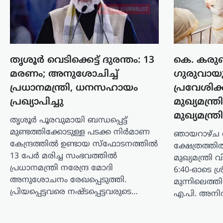
പിഴവുണ്ടെന്ന്
ഹൈക്കോടതി;
സിബിഐക്കും
സർക്കാരിനും നോട്ടീസ്
തൃശൂര്‍ വെടിക്കെട്ട് ദുരന്തം: 13
കെ. കര
ന്യൂസ് ഡെസ്ക്
ഓഗസ്റ്റ്‌ 6, 2026
മരണം; അനുശോചിച്ച്
ഗുരുവായൂ
മുത്തങ്ങ സമരവുമായി ബന്ധപ്പെട്ട്
പൊലീസ് ഉദ്യോഗസ്ഥനെ വധിക്കാൻ
പ്രധാനമന്ത്രി, ധനസഹായം
പ്രവേശിക്
ശ്രമിച്ച കേസിൽ കീഴ്‌ക്കോടതി
പ്രഖ്യാപിച്ചു
മുഖ്യമന്ത
പുറപ്പെടുവിച്ച ശിക്ഷാവിധിയിൽ
മുഖ്യമന്
ഗുരുതരമായ പിഴവുകളുണ്ടെന്ന് കേരള
തൃശൂര്‍ പൂരവുമായി ബന്ധപ്പെട്ട്
ഹൈക്കോടതി നിരീക്ഷിച്ചു. കേസിലെ
മുണ്ടത്തിക്കോടുള്ള പടക്ക നിര്‍മാണ
ഞായറാഴ്ച 
ഗൂഢാലോചന പ്രഥമദൃഷ്ട്യാ
കേന്ദ്രത്തില്‍ ഉണ്ടായ സ്‌ഫോടനത്തില്‍
ക്ഷേത്രത്ത
ബോധ്യപ്പെട്ടുവെന്ന…
13 പേര്‍ മരിച്ച സംഭവത്തില്‍
മുഖ്യമന്ത്ര
പ്രധാനമന്ത്രി നരേന്ദ്ര മോദി
6:40-ഓടെ ശ്ര
ട്രെൻഡിംഗ്
,
ദേശീയം
,
ലേറ്റസ്റ്റ് ന്യൂസ്
അനുശോചനം രേഖപ്പെടുത്തി.
വിദ്യാഭ്യാസ
മുന്നിലെത്തി
പ്രിയപ്പെട്ടവരെ നഷ്ടപ്പെട്ടവരുടെ…
എ.പി. അന
പ്രശ്നങ്ങൾക്ക് ഊന്നൽ;
ജനങ്ങളെ കേൾക്കാൻ