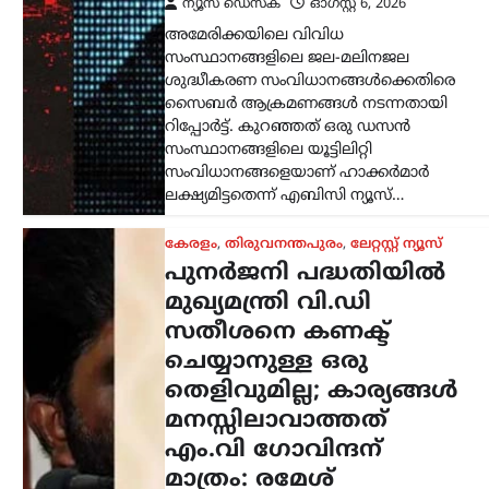
എം.വി ഗോവിന്ദന്
മാത്രം: രമേശ്
ചെന്നിത്തല
ന്യൂസ് ഡെസ്ക്
ഓഗസ്റ്റ്‌ 6, 2026
പുനർജനി പദ്ധതിയുമായി ബന്ധപ്പെട്ട
കേസിൽ മുഖ്യമന്ത്രി വി.ഡി. സതീശനെ
കണക്ട് ചെയ്യാനുള്ള ഒരു തെളിവും
അന്വേഷണത്തിൽ കണ്ടെത്തിയിട്ടില്ലെന്ന്
ആഭ്യന്തരമന്ത്രി രമേശ് ചെന്നിത്തല.
പിണറായി വിജയൻ
മുഖ്യമന്ത്രിയായിരുന്ന കാലത്താണ്…
എറണാകുളം
,
കേരളം
മുത്തങ്ങ
വധശ്രമക്കേസ്:
കീഴ്‌ക്കോടതി വിധിയിൽ
പിഴവുണ്ടെന്ന്
ഹൈക്കോടതി;