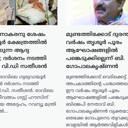
ുണാകരനു ശേഷം
മുണ്ടത്തിക്കോട് ദുരന
ർ ക്ഷേത്രത്തിൽ
വർഷം തൃശൂർ പൂരം
കുന്ന ആദ്യ
ആഘോഷങ്ങളിൽ
്രി; ദർശനം നടത്തി
പങ്കെടുക്കില്ലെന്ന് ബി.
ത്രി വി.ഡി സതീശൻ
ഗോപാലകൃഷ്ണൻ
രാവിലെ ഗുരുവായൂർ
മുണ്ടത്തിക്കോട് വെടിക്കെട്ട്
ിൽ ദർശനം നടത്തി
അപകടത്തിന്റെ പശ്ചാത്ത
ി വി.ഡി. സതീശൻ. രാവിലെ
ഈ വർഷം തൃശൂർ പൂരം
ീവത്സം ഗസ്റ്റ് ഹൗസിന്
ആഘോഷങ്ങളിൽ പങ്കെടുക്കില
യ അദ്ദേഹം, റവന്യൂ മന്ത്രി
ബിജെപി നേതാവ് ബി.
ിൽ…
ഗോപാലകൃഷ്ണൻ വ്യക്തമാക
തെക്കേ ഗോപുരനട തുറക്കു
വേളയിൽ ആർത്തവിളിക