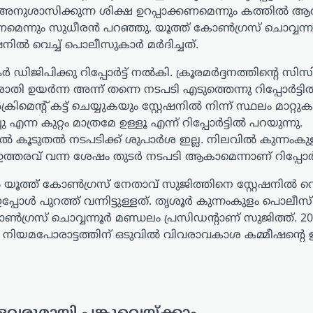
അനുശാസിക്കുന്ന ശിക്ഷ ഉറപ്പാക്കണമെന്നും കത്തിൽ ആവശ്യ
യണമെന്നും സുധീരൻ പറഞ്ഞു. യൂത്ത് കോൺ​ഗ്രസ് ചൊവ്വന്ന
ഷനിൽ വെച്ച് പൊലീസുകാർ മർദിച്ചത്.
ിക്കു റിപ്പോർട്ട്‌ നൽകി. ക്രൂരമർദ്ദനത്തിന്റെ സിസി
ാതി ഉയർന്ന അന്ന് തന്നെ നടപടി എടുത്തെന്നു റിപ്പോർട്ടി
മെന്റ് കട്ട് ചെയ്യുകയും സ്റ്റേഷനിൽ നിന്ന് സ്ഥലം മാറ്റു
എന്ന കുറ്റം മാത്രമേ ഉള്ളൂ എന്ന് റിപ്പോർട്ടിൽ പറയുന്നു.
ിൽ കൂടുതൽ നടപടിക്ക് ശുപാർശ ഇല്ല. നിലവിൽ കുന്നംകു
്തരവ് വന്ന ശേഷം തുടർ നടപടി ആകാമെന്നാണ് റിപ്പോർട്ട
യൂത്ത് കോണ്‍ഗ്രസ് നേതാവ് സുജിത്തിനെ സ്റ്റേഷനിൽ വെച
്പോള്‍ പുറത്ത് വന്നിട്ടുള്ളത്. തൃശൂര്‍ കുന്നംകുളം പൊലീസ്
ണ്‍ഗ്രസ് ചൊവ്വന്നൂര്‍ മണ്ഡലം പ്രസിഡന്‍റാണ് സുജിത്ത്. 2
 നിയമപോരാട്ടത്തിന് ഒടുവിൽ വിവരാവകാശ കമ്മീഷന്‍റെ 