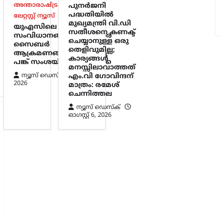
അന്താരാഷ്ട്രം
,
ട്രെൻഡിംഗ്
,
പുനർജനി
പദ്ധതിയിൽ
ലേറ്റസ്റ്റ് ന്യൂസ്
മുഖ്യമന്ത്രി വി.ഡി
യുഎസിലെ ജലവിതരണ
സതീശനെ കണക്ട്
സംവിധാനങ്ങൾക്കെതിരെ
ചെയ്യാനുള്ള ഒരു
സൈബർ
തെളിവുമില്ല;
ആക്രമണങ്ങൾ; ഇറാന്റെ
കാര്യങ്ങൾ
പങ്ക് സംശയിച്ച് അമേരിക്ക
മനസ്സിലാവാത്തത്
ന്യൂസ് ഡെസ്ക്
ഓഗസ്റ്റ്‌ 6,
എം.വി ഗോവിന്ദന്
2026
മാത്രം: രമേശ്
ചെന്നിത്തല
ന്യൂസ് ഡെസ്ക്
ഓഗസ്റ്റ്‌ 6, 2026