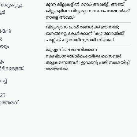
മൂന്ന് ജില്ലകളിൽ റെഡ് അലർട്ട്, അഞ്ച്
പ്പെട്ടു.
ജില്ലകളിലെ വിദ്യാഭ്യാസ സ്ഥാപനങ്ങൾക്ക്
ൂർ
നാളെ അവധി
വിദ്യാഭ്യാസ പ്രശ്നങ്ങൾക്ക് ഊന്നൽ;
ടിവി
ജനങ്ങളെ കേൾക്കാൻ ‘ക്യാ ബോൽതി’
ൽ
പബ്ലിക് ക്യാമ്പയിനുമായി സിജെപി
കയും
യുഎസിലെ ജലവിതരണ
സംവിധാനങ്ങൾക്കെതിരെ സൈബർ
ളം
ആക്രമണങ്ങൾ; ഇറാന്റെ പങ്ക് സംശയിച്ച്
ിലുള്ളത്.
അമേരിക്ക
്ച്
023
ഉത്തരവ്