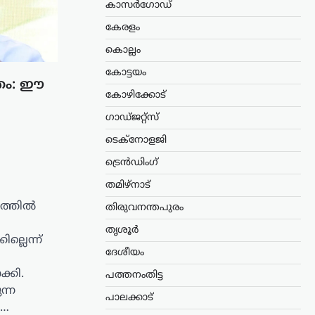
കാസർഗോഡ്
കേരളം
കൊല്ലം
കോട്ടയം
്തം: ഈ
കോഴിക്കോട്
ഗാഡ്ജറ്റ്സ്
ടെക്നോളജി
ട്രെൻഡിംഗ്
തമിഴ്നാട്
ലത്തിൽ
തിരുവനന്തപുരം
തൃശൂർ
്ലെന്ന്
ദേശീയം
്കി.
പത്തനംതിട്ട
ന്ന
പാലക്കാട്
ൾ…