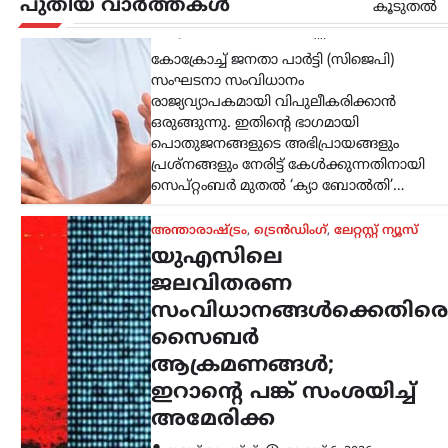
ഇറാന്റെ പങ്ക് സംശയിച്ച്
പുതിയ വാർത്തകൾ
കൂടുതൽ
അമേരിക്ക
ന്യൂസ് ഡെസ്ക്
ഓഗസ്റ്റ്‌ 6, 2026
അമേരിക്കയിലെ വിവിധ
സംസ്ഥാനങ്ങളിലെ ജല-മലിനജല
ശുദ്ധീകരണ സംവിധാനങ്ങൾക്കെതിരെ
സൈബർ ആക്രമണങ്ങൾ നടന്നതായി
റിപ്പോർട്ട്. കുറഞ്ഞത് ഒരു ഡസൻ
സംസ്ഥാനങ്ങളിലെ യൂട്ടിലിറ്റി
സംവിധാനങ്ങളെയാണ് ഹാക്കർമാർ
ലക്ഷ്യമിട്ടതെന്ന് എബിസി ന്യൂസ്…
കേരളം
,
തിരുവനന്തപുരം
,
ലേറ്റസ്റ്റ് ന്യൂസ്
പുനർജനി പദ്ധതിയിൽ
മുഖ്യമന്ത്രി വി.ഡി
സതീശനെ കണക്ട്
ചെയ്യാനുള്ള ഒരു
തെളിവുമില്ല; കാര്യങ്ങൾ
മനസ്സിലാവാത്തത്