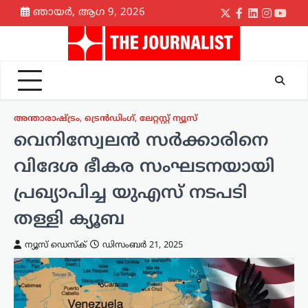
Skip
ഞായർ, ആഗ 9, 2026
Twitter
Facebook
LinkedIn
Instagr
yout
to
content
അന്താരാഷ്ട്രം
,
ട്രെൻഡിംഗ്
,
ലേറ്റസ്റ്റ് ന്യൂസ്
വെനിസ്വേലൻ സർക്കാരിനെ
വിദേശ ഭീകര സംഘടനയായി
പ്രഖ്യാപിച്ച യുഎസ് നടപടി
തള്ളി ക്യൂബ
ന്യൂസ് ഡെസ്ക്
ഡിസംബർ 21, 2025