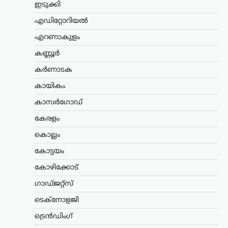
ഇടുക്കി
കേരളം
,
ട്രെൻഡിംഗ്
,
തിരുവനന്തപുരം
,
എഡിറ്റോറിയൽ
ലേറ്റസ്റ്റ് ന്യൂസ്
എറണാകുളം
കേരളം ഗുണ്ടകളുടെ
നാടല്ല, സമാധാനം
കണ്ണൂർ
ആഗ്രഹിക്കുന്ന
കർണാടക
ജനങ്ങളുടെ നാടാണ്:
മന്ത്രി രമേശ് ചെന്നിത്തല
കായികം
കാസർഗോഡ്
ന്യൂസ് ഡെസ്ക്
ഓഗസ്റ്റ്‌ 9, 2026
ഒളിവിലായിരുന്ന അർജുന്‍ ആയങ്കിയുടെ
കേരളം
അറസ്റ്റിന് പിന്നാലെ ഗുണ്ടാ
കൊല്ലം
സംഘങ്ങൾക്കെതിരെ ശക്തമായ
മുന്നറിയിപ്പുമായി ആഭ്യന്തരമന്ത്രി രമേശ്
കോട്ടയം
ചെന്നിത്തല. ജനങ്ങളെയും നിയമ
സംവിധാനത്തെയും വെല്ലുവിളിക്കുന്ന
കോഴിക്കോട്
ഒരു ഗുണ്ടയ്ക്കും കേരളത്തിൽ
ഗാഡ്ജറ്റ്സ്
സ്ഥാനമില്ലെന്നും…
ടെക്നോളജി
ട്രെൻഡിംഗ്
,
ദേശീയം
,
ലേറ്റസ്റ്റ് ന്യൂസ്
ട്രെൻഡിംഗ്
‘ക്വിറ്റ് ഇന്ത്യ’ ആഹ്വാനം