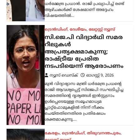
ചെയ്തതിനെതിരെ പ്രതിഷേധം
ശക്തമാകുന്നു.…
കേരളം
,
ട്രെൻഡിംഗ്
,
തിരുവനന്തപുരം
,
ലേറ്റസ്റ്റ് ന്യൂസ്
കേരളം ഗുണ്ടകളുടെ
നാടല്ല, സമാധാനം
ആഗ്രഹിക്കുന്ന
ജനങ്ങളുടെ നാടാണ്:
മന്ത്രി രമേശ് ചെന്നിത്തല
ന്യൂസ് ഡെസ്ക്
ഓഗസ്റ്റ്‌ 9, 2026
ഒളിവിലായിരുന്ന അർജുന്‍ ആയങ്കിയുടെ
അറസ്റ്റിന് പിന്നാലെ ഗുണ്ടാ
സംഘങ്ങൾക്കെതിരെ ശക്തമായ
മുന്നറിയിപ്പുമായി ആഭ്യന്തരമന്ത്രി രമേശ്
ചെന്നിത്തല. ജനങ്ങളെയും നിയമ
സംവിധാനത്തെയും വെല്ലുവിളിക്കുന്ന
ഒരു ഗുണ്ടയ്ക്കും കേരളത്തിൽ
സ്ഥാനമില്ലെന്നും…