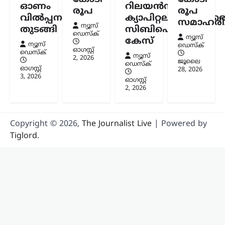
സ്ഥാനമില്ലെന്നും…
ഓണം
റിലയൻസ്
രൂപ
രൂപ
വിൽപ്പന
ക്യാപിറ്റലിനുമെതിര
സമാഹരിച്
ന്യൂസ്
തുടങ്ങി
സിബിഐ
ഡെസ്ക്
ന്യൂസ്
കേസ്
ന്യൂസ്
ഡെസ്ക്
ഓഗസ്റ്റ്‌
ഡെസ്ക്
ന്യൂസ്
2, 2026
ജൂലൈ
ഡെസ്ക്
ഓഗസ്റ്റ്‌
28, 2026
3, 2026
ഓഗസ്റ്റ്‌
2, 2026
Copyright © 2026,
The Journalist Live
| Powered by
Tiglord
.