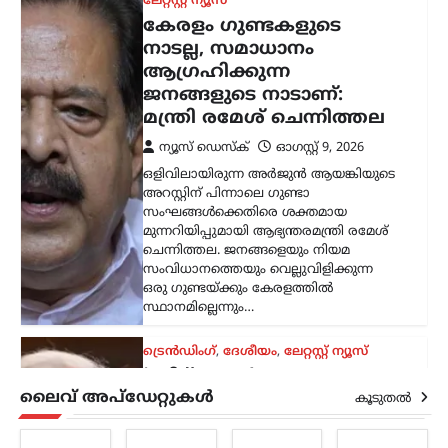
ട്രെൻഡിംഗ്
,
ദേശീയം
,
ലേറ്റസ്റ്റ് ന്യൂസ്
‘ക്വിറ്റ് ഇന്ത്യ’ ആഹ്വാനം
സ്വാതന്ത്ര്യസമരത്തിന്
പുതിയ ഊർജ്ജം
പകർന്നു: പ്രധാനമന്ത്രി
മോദി
ന്യൂസ് ഡെസ്ക്
ഓഗസ്റ്റ്‌ 9, 2026
ചരിത്രപ്രസിദ്ധമായ ക്വിറ്റ് ഇന്ത്യാ
പ്രസ്ഥാനത്തിന്റെ വാർഷിക ദിനത്തിൽ
സ്വാതന്ത്ര്യസമര സേനാനികൾക്ക്
ആദരാഞ്ജലി അർപ്പിച്ച് പ്രധാനമന്ത്രി
നരേന്ദ്ര മോദി. രാജ്യത്തിന്റെ
സ്വാതന്ത്ര്യത്തിനായി പോരാടിയവരുടെ
ധൈര്യവും ത്യാഗവും വരും
തലമുറകൾക്കും…
ട്രെൻഡിംഗ്
,
ദേശീയം
,
രാഷ്ട്രീയം
മന്ത്രിസ്ഥാനം രാജിവെച്ചത്
ലൈവ് അപ്‌ഡേറ്റുകൾ
സ്വന്തം തീരുമാനപ്രകാരം;
കൂടുതൽ
പദവികൾ എനിക്ക്
നിർബന്ധമല്ല: ധർമേന്ദ്ര