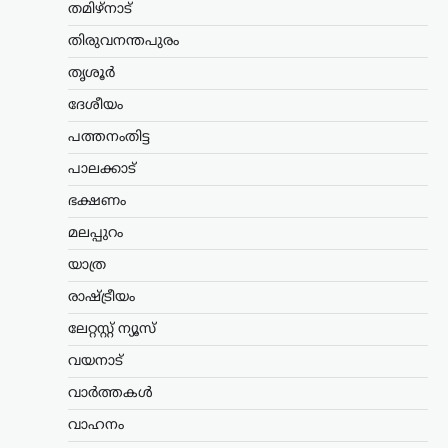
സ്വാതന്ത്ര്യസമരത്തിന്
തമിഴ്നാട്
പുതിയ ഊർജ്ജം
തിരുവനന്തപുരം
പകർന്നു: പ്രധാനമന്ത്രി
മോദി
തൃശൂർ
ന്യൂസ് ഡെസ്ക്
ഓഗസ്റ്റ്‌ 9, 2026
ദേശീയം
ചരിത്രപ്രസിദ്ധമായ ക്വിറ്റ് ഇന്ത്യാ
പത്തനംതിട്ട
പ്രസ്ഥാനത്തിന്റെ വാർഷിക ദിനത്തിൽ
പാലക്കാട്
സ്വാതന്ത്ര്യസമര സേനാനികൾക്ക്
ആദരാഞ്ജലി അർപ്പിച്ച് പ്രധാനമന്ത്രി
ഭക്ഷണം
നരേന്ദ്ര മോദി. രാജ്യത്തിന്റെ
സ്വാതന്ത്ര്യത്തിനായി പോരാടിയവരുടെ
മലപ്പുറം
ധൈര്യവും ത്യാഗവും വരും
തലമുറകൾക്കും…
യാത്ര
രാഷ്ട്രീയം
ട്രെൻഡിംഗ്
,
ദേശീയം
,
രാഷ്ട്രീയം
ലേറ്റസ്റ്റ് ന്യൂസ്
മന്ത്രിസ്ഥാനം രാജിവെച്ചത്
സ്വന്തം തീരുമാനപ്രകാരം;
വയനാട്
പദവികൾ എനിക്ക്
വാർത്തകൾ
നിർബന്ധമല്ല: ധർമേന്ദ്ര
പ്രധാൻ
വാഹനം