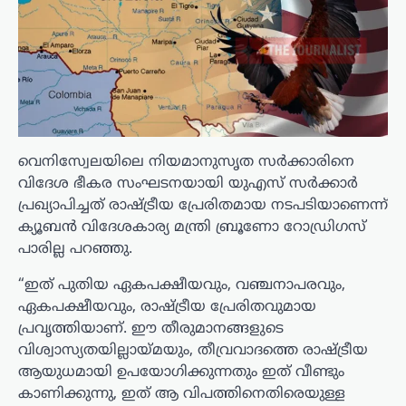
വെനിസ്വേലയിലെ നിയമാനുസൃത സർക്കാരിനെ
വിദേശ ഭീകര സംഘടനയായി യുഎസ് സർക്കാർ
പ്രഖ്യാപിച്ചത് രാഷ്ട്രീയ പ്രേരിതമായ നടപടിയാണെന്ന്
ക്യൂബൻ വിദേശകാര്യ മന്ത്രി ബ്രൂണോ റോഡ്രിഗസ്
പാരില്ല പറഞ്ഞു.
“ഇത് പുതിയ ഏകപക്ഷീയവും, വഞ്ചനാപരവും,
ഏകപക്ഷീയവും, രാഷ്ട്രീയ പ്രേരിതവുമായ
പ്രവൃത്തിയാണ്. ഈ തീരുമാനങ്ങളുടെ
വിശ്വാസ്യതയില്ലായ്മയും, തീവ്രവാദത്തെ രാഷ്ട്രീയ
ആയുധമായി ഉപയോഗിക്കുന്നതും ഇത് വീണ്ടും
കാണിക്കുന്നു, ഇത് ആ വിപത്തിനെതിരെയുള്ള