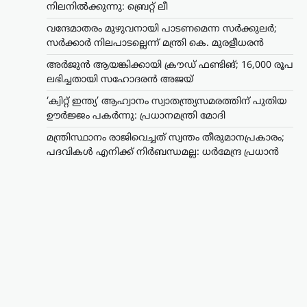
നിലനിൽക്കുന്നു: ബ്രെറ്റ് ലീ
വന്ദേമാതരം മുഴുവനായി പാടണമെന്ന സർക്കുലർ;
സർക്കാർ നിലപാടല്ലെന്ന് മന്ത്രി കെ. മുരളീധരൻ
അർജുൻ ആയങ്കിക്കായി ക്രൗഡ് ഫണ്ടിങ്; 16,000 രൂപ
ലഭിച്ചതായി സഹോദരൻ അജയ്
‘ക്വിറ്റ് ഇന്ത്യ’ ആഹ്വാനം സ്വാതന്ത്ര്യസമരത്തിന് പുതിയ
ഊർജ്ജം പകർന്നു: പ്രധാനമന്ത്രി മോദി
മന്ത്രിസ്ഥാനം രാജിവെച്ചത് സ്വന്തം തീരുമാനപ്രകാരം;
പദവികൾ എനിക്ക് നിർബന്ധമല്ല: ധർമേന്ദ്ര പ്രധാൻ
ട്രെൻഡിംഗ്
,
ദേശീയം
,
രാഷ്ട്രീയം
മന്ത്രിസ്ഥാനം രാജിവെച്ചത്
സ്വന്തം തീരുമാനപ്രകാരം;
പദവികൾ എനിക്ക്
നിർബന്ധമല്ല: ധർമേന്ദ്ര
പ്രധാൻ
ന്യൂസ് ഡെസ്ക്
ഓഗസ്റ്റ്‌ 9, 2026
ഡൽഹിയിലെ വിദ്യാർത്ഥി സമരത്തെ