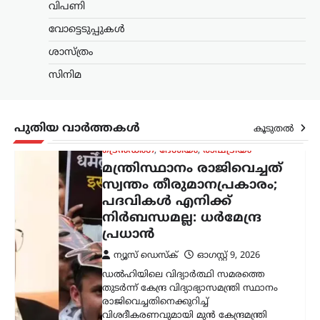
ന്യൂസ് ഡെസ്ക്
ഓഗസ്റ്റ്‌ 9, 2026
വിപണി
ഡൽഹിയിലെ വിദ്യാർത്ഥി സമരത്തെ
വോട്ടെടുപ്പുകൾ
തുടർന്ന് കേന്ദ്ര വിദ്യാഭ്യാസമന്ത്രി സ്ഥാനം
രാജിവെച്ചതിനെക്കുറിച്ച്
ശാസ്ത്രം
വിശദീകരണവുമായി മുൻ കേന്ദ്രമന്ത്രി
സിനിമ
ധർമ്മേന്ദ്ര പ്രധാൻ. രാജി പ്രഖ്യാപിച്ച് രണ്ട്
ആഴ്ചകൾക്ക് ശേഷമാണ് അദ്ദേഹം
വിഷയത്തിൽ…
പുതിയ വാർത്തകൾ
കൂടുതൽ
ട്രെൻഡിംഗ്
,
ദേശീയം
,
ലേറ്റസ്റ്റ് ന്യൂസ്
സി.ജെ.പി വിദ്യാർഥി സമര
റീലുകൾ
അപ്രത്യക്ഷമാകുന്നു;
രാഷ്ട്രീയ പ്രേരിത
നടപടിയെന്ന് ആരോപണം
ന്യൂസ് ഡെസ്ക്
ഓഗസ്റ്റ്‌ 9, 2026
മുൻ വിദ്യാഭ്യാസ മന്ത്രി ധർമേന്ദ്ര പ്രധന്റെ
രാജി ആവശ്യപ്പെട്ട് സിജെപി സംഘടിപ്പിച്ച
സമരത്തിന്റെ ദൃശ്യങ്ങൾ ഇൻസ്റ്റഗ്രാം
ഉൾപ്പെടെയുള്ള സമൂഹമാധ്യമ
പ്ലാറ്റ്ഫോമുകളിൽ നിന്ന് നീക്കം