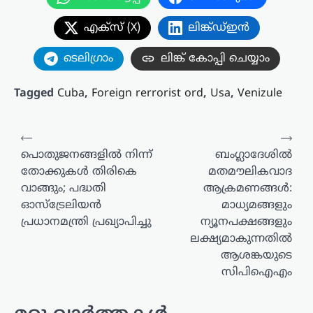
എക്സ് (X)
ലിങ്ക്ഡ്ഇൻ
ടെലിഗ്രാം
ലിങ്ക് കോപ്പി ചെയ്യാം
Tagged
Cuba
,
Foreign rerrorist ord
,
Usa
,
Venizule
പോസ്റ്റുകളിലൂടെ
⟵
⟶
പൊതുജനങ്ങളിൽ നിന്ന്
ബംഗ്ലാദേശിൽ
തോക്കുകൾ തിരികെ
മതമൗലികവാദ
വാങ്ങും; പദ്ധതി
ആക്രമണങ്ങൾ:
ഓസ്‌ട്രേലിയൻ
മാധ്യമങ്ങളും
പ്രധാനമന്ത്രി പ്രഖ്യാപിച്ചു
ന്യൂനപക്ഷങ്ങളും
ലക്ഷ്യമാകുന്നതിൽ
ആശങ്കയുടെ
സിപിഐഎം