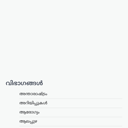
തുടർന്ന് കേന്ദ്ര വിദ്യാഭ്യാസമന്ത്രി സ്ഥാനം
രാജിവെച്ചതിനെക്കുറിച്ച്
വിശദീകരണവുമായി മുൻ കേന്ദ്രമന്ത്രി
ധർമ്മേന്ദ്ര പ്രധാൻ. രാജി പ്രഖ്യാപിച്ച് രണ്ട്
ആഴ്ചകൾക്ക് ശേഷമാണ് അദ്ദേഹം
വിഷയത്തിൽ…
ട്രെൻഡിംഗ്
,
ദേശീയം
,
ലേറ്റസ്റ്റ് ന്യൂസ്
സി.ജെ.പി വിദ്യാർഥി സമര
റീലുകൾ
അപ്രത്യക്ഷമാകുന്നു;
രാഷ്ട്രീയ പ്രേരിത
നടപടിയെന്ന് ആരോപണം
വിഭാഗങ്ങൾ
ന്യൂസ് ഡെസ്ക്
ഓഗസ്റ്റ്‌ 9, 2026
മുൻ വിദ്യാഭ്യാസ മന്ത്രി ധർമേന്ദ്ര പ്രധന്റെ
അന്താരാഷ്ട്രം
രാജി ആവശ്യപ്പെട്ട് സിജെപി സംഘടിപ്പിച്ച
സമരത്തിന്റെ ദൃശ്യങ്ങൾ ഇൻസ്റ്റഗ്രാം
അറിയിപ്പുകൾ
ഉൾപ്പെടെയുള്ള സമൂഹമാധ്യമ
ആരോഗ്യം
പ്ലാറ്റ്ഫോമുകളിൽ നിന്ന് നീക്കം
ചെയ്തതിനെതിരെ പ്രതിഷേധം
ആലപ്പുഴ
ശക്തമാകുന്നു.…