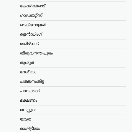
സത്യസന്ധതയും തുറന്ന മനസും ‘ജെൻ
കോഴിക്കോട്
Z’യും…
ഗാഡ്ജറ്റ്സ്
അന്താരാഷ്ട്രം
,
ട്രെൻഡിംഗ്
,
ടെക്നോളജി
ലേറ്റസ്റ്റ് ന്യൂസ്
ട്രെൻഡിംഗ്
കൊടുംചൂടിൽ നായിറച്ചി
സൂപ്പ് കുടിക്കാൻ
തമിഴ്നാട്
സർക്കാർ നിർദേശം;
തിരുവനന്തപുരം
ഉത്തരകൊറിയയുടെ
ഉപദേശം ചർച്ചയാകുന്നു
തൃശൂർ
ദേശീയം
ന്യൂസ് ഡെസ്ക്
ഓഗസ്റ്റ്‌ 6, 2026
ഉത്തരകൊറിയയിൽ അനുഭവപ്പെടുന്ന
പത്തനംതിട്ട
അതിശക്തമായ ചൂടിനിടെ
പാലക്കാട്
പൊതുജനങ്ങൾക്കായി സർക്കാർ
നൽകിയ ആരോഗ്യ നിർദേശം
ഭക്ഷണം
അന്താരാഷ്ട്ര തലത്തിൽ ശ്രദ്ധ നേടുന്നു.
ശരീരത്തിന് ഊർജം പകരാനും ചൂടിന്റെ
മലപ്പുറം
ദോഷഫലങ്ങൾ കുറയ്ക്കാനുമായി
യാത്ര
നായിറച്ചി…
രാഷ്ട്രീയം