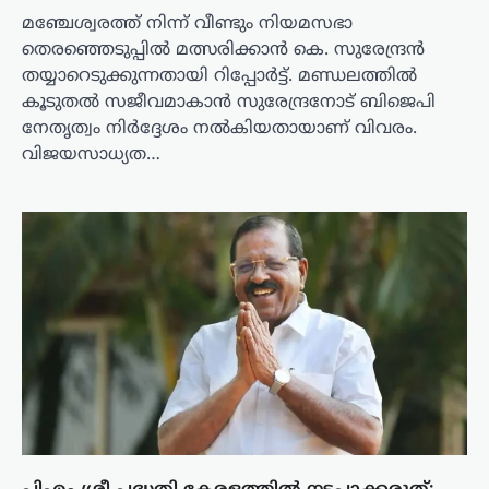
മഞ്ചേശ്വരത്ത് നിന്ന് വീണ്ടും നിയമസഭാ
തെരഞ്ഞെടുപ്പിൽ മത്സരിക്കാൻ കെ. സുരേന്ദ്രൻ
തയ്യാറെടുക്കുന്നതായി റിപ്പോർട്ട്. മണ്ഡലത്തിൽ
കൂടുതൽ സജീവമാകാൻ സുരേന്ദ്രനോട് ബിജെപി
നേതൃത്വം നിർദ്ദേശം നൽകിയതായാണ് വിവരം.
വിജയസാധ്യത…