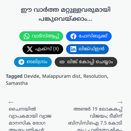
ഈ വാർത്ത മറ്റുള്ളവരുമായി
പങ്കുവെയ്ക്കാം...
വാട്സ്ആപ്പ്
ഫേസ്ബുക്ക്
എക്സ് (X)
ലിങ്ക്ഡ്ഇൻ
ടെലിഗ്രാം
ലിങ്ക് കോപ്പി ചെയ്യാം
Tagged
Devide
,
Malappuram dist
,
Resolution
,
Samastha
പോസ്റ്റുകളിലൂടെ
⟵
⟶
ചൈനയിൽ
അണ്ടർ 19 ലോകകപ്പ്
വ്യാപകമായി വ്യാജ
വിജയം; ടീമിന്
മാനസിക രോഗ
ബിസിസിഐ 7.5 കോടി
ആശുപത്രികൾ;
രൂപ പാരിതോഷികം