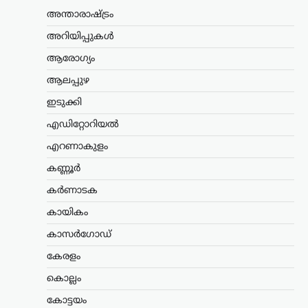
വിതരണ സംവിധാനത്തിൽ സുപ്രധാന
അന്താരാഷ്ട്രം
മാറ്റം വരുത്തി സർക്കാർ. സഹകരണ
ബാങ്കുകൾ മുഖേന
അറിയിപ്പുകൾ
ഗുണഭോക്താക്കളുടെ വീടുകളിൽ നേരിട്ട്
ആരോഗ്യം
പെൻഷൻ എത്തിക്കുന്ന രീതി
അവസാനിപ്പിച്ച്, തുക നേരിട്ട്…
ആലപ്പുഴ
ഇടുക്കി
ട്രെൻഡിംഗ്
,
ദേശീയം
,
ലേറ്റസ്റ്റ് ന്യൂസ്
ജെൻ Zഉം ജെൻ
എഡിറ്റോറിയൽ
ആൽഫയും കൂടുതൽ
എറണാകുളം
സത്യസന്ധർ; വിദ്യാഭ്യാസ
സംവിധാനത്തിൽ
കണ്ണൂർ
പരിഷ്കാരം വേണം:
കർണാടക
മോഹൻ ഭാഗവത്
കായികം
ന്യൂസ് ഡെസ്ക്
ഓഗസ്റ്റ്‌ 6, 2026
കാസർഗോഡ്
രാജ്യത്തെ യുവതലമുറയെയും
വിദ്യാഭ്യാസ സമ്പ്രദായത്തെയും കുറിച്ച്
കേരളം
ശ്രദ്ധേയമായ പരാമർശങ്ങളുമായി
ആർ.എസ്.എസ് മേധാവി മോഹൻ
കൊല്ലം
ഭാഗവത്. നിലവിലെ മുതിർന്ന
കോട്ടയം
തലമുറയെക്കാൾ കൂടുതൽ