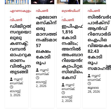
ട്രെൻഡിംഗ്
,
ദേശീയം
,
ലേറ്റസ്റ്റ് ന്യൂസ്
ജെൻ Zഉം ജെൻ
എറണാകുളം
വിപണി
ട്രെൻഡിംഗ്
വിപണി
ആൽഫയും കൂടുതൽ
,
,
എലോൺ
സിൽവർസ്
സത്യസന്ധർ; വിദ്യാഭ്യാസ
വിപണി
വിപണി
മസ്കിന്
പാർക്സ്
സംവിധാനത്തിൽ
ഡിജിറ്റൽ
ഇപിഎഫ്ഒയ്ക്ക്
ഒരു
ആൻഡ്
പരിഷ്കാരം വേണം:
സദ്യയൊരുക്കി
1,816
മാസത്തിനുള്ളിൽ
റിസോർട്
മോഹൻ ഭാഗവത്
ലുലു
കോടി
നഷ്ടമായത്
ഐപിഒ
കണക്ട്;
നഷ്ടം;
57
വിജയകര
ന്യൂസ് ഡെസ്ക്
ഓഗസ്റ്റ്‌ 6, 2026
വമ്പൻ
അനിൽ
ലക്ഷം
82.43
രാജ്യത്തെ യുവതലമുറയെയും
ഓഫറുകളുമായി
അംബാനിക്കും
കോടി
കോടി
വിദ്യാഭ്യാസ സമ്പ്രദായത്തെയും കുറിച്ച്
ഓണം
റിലയൻസ്
ശ്രദ്ധേയമായ പരാമർശങ്ങളുമായി
രൂപ
രൂപ
വിൽപ്പന
ക്യാപിറ്റലിനുമെതിര
ആർ.എസ്.എസ് മേധാവി മോഹൻ
സമാഹരിച്
ന്യൂസ്
ഭാഗവത്. നിലവിലെ മുതിർന്ന
തുടങ്ങി
സിബിഐ
ഡെസ്ക്
തലമുറയെക്കാൾ കൂടുതൽ
ന്യൂസ്
കേസ്
ന്യൂസ്
ഡെസ്ക്
സത്യസന്ധതയും തുറന്ന മനസും ‘ജെൻ
ഓഗസ്റ്റ്‌
ഡെസ്ക്
Z’യും…
ന്യൂസ്
2, 2026
ജൂലൈ
ഡെസ്ക്
ഓഗസ്റ്റ്‌
28, 2026
3, 2026
ഓഗസ്റ്റ്‌
2, 2026