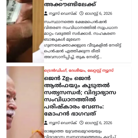
ന്യൂസ് ഡെസ്ക്
ഓഗസ്റ്റ്‌ 6, 2026
രാജ്യത്തെ യുവതലമുറയെയും
വിദ്യാഭ്യാസ സമ്പ്രദായത്തെയും കുറിച്ച്
ശ്രദ്ധേയമായ പരാമർശങ്ങളുമായി
ആർ.എസ്.എസ് മേധാവി മോഹൻ
ഭാഗവത്. നിലവിലെ മുതിർന്ന
തലമുറയെക്കാൾ കൂടുതൽ
സത്യസന്ധതയും തുറന്ന മനസും ‘ജെൻ
Z’യും…
അന്താരാഷ്ട്രം
,
ട്രെൻഡിംഗ്
,
ലേറ്റസ്റ്റ് ന്യൂസ്
കൊടുംചൂടിൽ നായിറച്ചി
സൂപ്പ് കുടിക്കാൻ
സർക്കാർ നിർദേശം;
ഉത്തരകൊറിയയുടെ
ഉപദേശം ചർച്ചയാകുന്നു
ന്യൂസ് ഡെസ്ക്
ഓഗസ്റ്റ്‌ 6, 2026
ഉത്തരകൊറിയയിൽ അനുഭവപ്പെടുന്ന
അതിശക്തമായ ചൂടിനിടെ