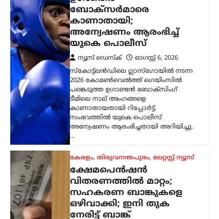
സഹകരണ ബാങ്കുകളെ
ഒഴിവാക്കി; ഇനി തുക
നേരിട്ട് ബാങ്ക്
അക്കൗണ്ടിലേക്ക്
ന്യൂസ് ഡെസ്ക്
ഓഗസ്റ്റ്‌ 6, 2026
സംസ്ഥാനത്തെ ക്ഷേമപെൻഷൻ
വിതരണ സംവിധാനത്തിൽ സുപ്രധാന
മാറ്റം വരുത്തി സർക്കാർ. സഹകരണ
ബാങ്കുകൾ മുഖേന
ഗുണഭോക്താക്കളുടെ വീടുകളിൽ നേരിട്ട്
പെൻഷൻ എത്തിക്കുന്ന രീതി
അവസാനിപ്പിച്ച്, തുക നേരിട്ട്…
ട്രെൻഡിംഗ്
,
ദേശീയം
,
ലേറ്റസ്റ്റ് ന്യൂസ്
ജെൻ Zഉം ജെൻ
ആൽഫയും കൂടുതൽ
സത്യസന്ധർ; വിദ്യാഭ്യാസ
സംവിധാനത്തിൽ
പരിഷ്കാരം വേണം:
മോഹൻ ഭാഗവത്