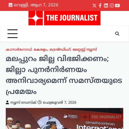
Skip
വെള്ളി, ആഗ 7, 2026
Twitter
Facebook
LinkedIn
Instagr
yout
to
content
കാസർഗോഡ്
,
കേരളം
,
ട്രെൻഡിംഗ്
,
ലേറ്റസ്റ്റ് ന്യൂസ്
മലപ്പുറം ജില്ല വിഭജിക്കണം;
ജില്ലാ പുനർനിർണയം
അനിവാര്യമെന്ന് സമസ്തയുടെ
പ്രമേയം
ന്യൂസ് ഡെസ്ക്
ഫെബ്രുവരി 7, 2026