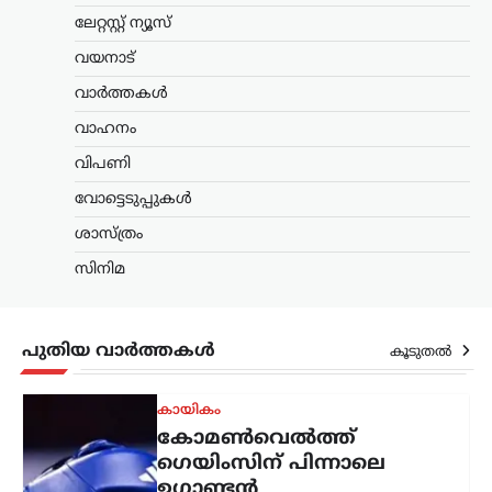
കായികം
ലേറ്റസ്റ്റ് ന്യൂസ്
കോമൺവെൽത്ത്
ഗെയിംസിന് പിന്നാലെ
വയനാട്
ഉഗാണ്ടൻ
വാർത്തകൾ
ബോക്സർമാരെ
കാണാതായി;
വാഹനം
അന്വേഷണം ആരംഭിച്ച്
വിപണി
യുകെ പൊലീസ്
വോട്ടെടുപ്പുകൾ
ന്യൂസ് ഡെസ്ക്
ഓഗസ്റ്റ്‌ 6, 2026
ശാസ്ത്രം
സ്കോട്ട്‌ലൻഡിലെ ഗ്ലാസ്‌ഗോയിൽ നടന്ന
2026 കോമൺവെൽത്ത് ഗെയിംസിൽ
സിനിമ
പങ്കെടുത്ത ഉഗാണ്ടൻ ബോക്സിംഗ്
ടീമിലെ നാല് അംഗങ്ങളെ
കാണാതായതായി റിപ്പോർട്ട്.
സംഭവത്തിൽ യുകെ പൊലീസ്
പുതിയ വാർത്തകൾ
കൂടുതൽ
അന്വേഷണം ആരംഭിച്ചതായി അറിയിച്ചു.
…
കേരളം
,
തിരുവനന്തപുരം
,
ലേറ്റസ്റ്റ് ന്യൂസ്
ക്ഷേമപെൻഷൻ
വിതരണത്തിൽ മാറ്റം;