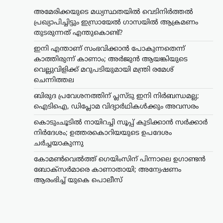
അമേരിക്കയുടെ മധ്യസ്ഥതയിൽ വെടിനിർത്തൽ
പ്രഖ്യാപിച്ചിട്ടും ഇസ്രായേൽ ഗാസയിൽ ആക്രമണം
തുടരുന്നത് എന്തുകൊണ്ട്?
ഇനി എന്താണ് സംഭവിക്കാൻ പോകുന്നതെന്ന്
കാത്തിരുന്ന് കാണാം; അർജുൻ ആയങ്കിയുടെ
വെല്ലുവിളിക്ക് മറുപടിയുമായി മന്ത്രി രമേശ്
ചെന്നിത്തല
ബിരുദ പ്രവേശനത്തിന് പ്ലസ്ടു ഇനി നിർബന്ധമല്ല;
ഐടിഐ, ഡിപ്ലോമ വിദ്യാർഥികൾക്കും അവസരം
കൊടുംചൂടിൽ നായിറച്ചി സൂപ്പ് കുടിക്കാൻ സർക്കാർ
നിർദേശം; ഉത്തരകൊറിയയുടെ ഉപദേശം
ചർച്ചയാകുന്നു
കായികം
കോമൺവെൽത്ത്
കോമൺവെൽത്ത് ഗെയിംസിന് പിന്നാലെ ഉഗാണ്ടൻ
ഗെയിംസിന് പിന്നാലെ
ബോക്സർമാരെ കാണാതായി; അന്വേഷണം
ഉഗാണ്ടൻ
ആരംഭിച്ച് യുകെ പൊലീസ്
ബോക്സർമാരെ
കാണാതായി;
അന്വേഷണം ആരംഭിച്ച്