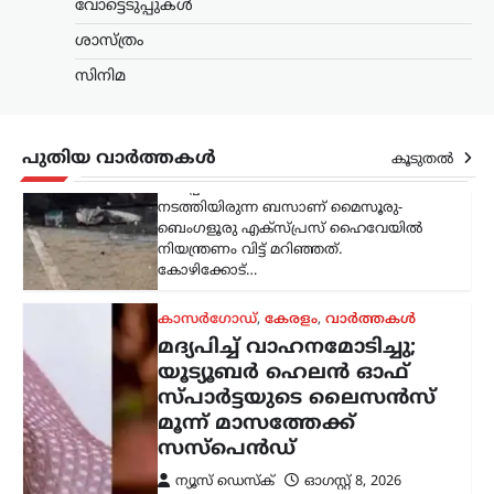
വോട്ടെടുപ്പുകൾ
യൂട്യൂബർ ഹെലൻ ഓഫ്
സ്പാർട്ടയുടെ ലൈസൻസ്
ശാസ്ത്രം
മൂന്ന് മാസത്തേക്ക്
സിനിമ
സസ്‌പെൻഡ്
ന്യൂസ് ഡെസ്ക്
ഓഗസ്റ്റ്‌ 8, 2026
മദ്യപിച്ച് വാഹനമോടിച്ച കേസിൽ
പുതിയ വാർത്തകൾ
കൂടുതൽ
യൂട്യൂബറായ എസ്.ആർ. ധന്യയുടെ
(ഹെലൻ ഓഫ് സ്പാർട്ട) ഡ്രൈവിങ്
ലൈസൻസ് മൂന്ന് മാസത്തേക്ക്
സസ്‌പെൻഡ് ചെയ്തു. മദ്യപിച്ച്
അപകടസാധ്യത സൃഷ്ടിക്കുന്ന തരത്തിൽ
വാഹനം…
ട്രെൻഡിംഗ്
,
ദേശീയം
,
വാർത്തകൾ
114 റാഫേൽ
യുദ്ധവിമാനങ്ങൾക്കായി
ഫ്രാൻസിന്റെ വമ്പൻ
ഓഫർ; 94 എണ്ണം
ഇന്ത്യയിൽ നിർമ്മിക്കും
ന്യൂസ് ഡെസ്ക്
ഓഗസ്റ്റ്‌ 8, 2026