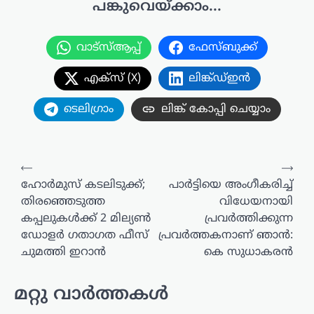
പങ്കുവെയ്ക്കാം...
വാട്സ്ആപ്പ്
ഫേസ്ബുക്ക്
എക്സ് (X)
ലിങ്ക്ഡ്ഇൻ
ടെലിഗ്രാം
ലിങ്ക് കോപ്പി ചെയ്യാം
പോസ്റ്റുകളിലൂടെ
⟵
⟶
ഹോർമുസ് കടലിടുക്ക്;
പാർട്ടിയെ അംഗീകരിച്ച്
തിരഞ്ഞെടുത്ത
വിധേയനായി
കപ്പലുകൾക്ക് 2 മില്യൺ
പ്രവർത്തിക്കുന്ന
ഡോളർ ഗതാഗത ഫീസ്
പ്രവർത്തകനാണ് ഞാൻ:
ചുമത്തി ഇറാൻ
കെ സുധാകരൻ
മറ്റു വാർത്തകൾ