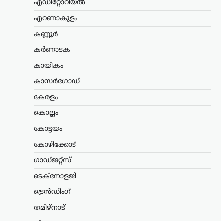
എഡിറ്റോറിയൽ
യുദ്ധവിമാനങ്ങൾ വാങ്ങാനുള്ള
പദ്ധതിയിൽ ഇന്ത്യയിൽ തന്നെ 94
എറണാകുളം
വിമാനങ്ങൾ നിർമ്മിക്കാൻ ഫ്രാൻസ്
സന്നദ്ധത അറിയിച്ചു. ഇതുസംബന്ധിച്ച…
കണ്ണൂർ
കർണാടക
അന്താരാഷ്ട്രം
,
ട്രെൻഡിംഗ്
,
കായികം
ലേറ്റസ്റ്റ് ന്യൂസ്
ഇന്ത്യക്കും ചൈനക്കും
കാസർഗോഡ്
തിരിച്ചടി; റഷ്യൻ എണ്ണ
കേരളം
വാങ്ങുന്ന രാജ്യങ്ങൾക്ക്
100% വരെ തീരുവ;
കൊല്ലം
നിർണായക ബില്ലിന്
കോട്ടയം
യുഎസ് സെനറ്റ്
കോഴിക്കോട്
അംഗീകാരം
ഗാഡ്ജറ്റ്സ്
ന്യൂസ് ഡെസ്ക്
ഓഗസ്റ്റ്‌ 8, 2026
റഷ്യയിൽ നിന്ന് എണ്ണയും
ടെക്നോളജി
പ്രകൃതിവാതകവും വാങ്ങുന്ന
ട്രെൻഡിംഗ്
രാജ്യങ്ങൾക്കെതിരെ കടുത്ത
സാമ്പത്തിക നടപടികൾക്ക്
തമിഴ്നാട്
വഴിയൊരുക്കുന്ന ബില്ലിന് യുഎസ്
സെനറ്റ് അംഗീകാരം നൽകി. ഇന്ത്യ,