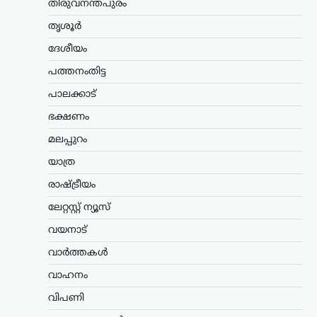
തിരുവനന്തപുരം
ചൈന ഉൾപ്പെടെയുള്ള രാജ്യങ്ങൾക്ക്
തൃശൂർ
100…
ദേശീയം
കേരളം
,
വാർത്തകൾ
പത്തനംതിട്ട
ബെംഗളൂരുവിൽ
കെഎസ്ആർടിസി ബസ്
പാലക്കാട്
അപകടം; ഡ്രൈവറും
ഭക്ഷണം
കണ്ടക്ടറും മരിച്ചു
മലപ്പുറം
ന്യൂസ് ഡെസ്ക്
ഓഗസ്റ്റ്‌ 8, 2026
യാത്ര
ബെംഗളൂരുവിൽ കെഎസ്ആർടിസി ബസ്
അപകടത്തിൽപ്പെട്ട് ഡ്രൈവറും
രാഷ്ട്രീയം
കണ്ടക്ടറും മരിച്ചു. കോഴിക്കോട്
ഡിപ്പോയിൽ നിന്ന് സർവീസ്
ലേറ്റസ്റ്റ് ന്യൂസ്
നടത്തിയിരുന്ന ബസാണ് മൈസൂരു-
വയനാട്
ബെംഗളൂരു എക്സ്പ്രസ് ഹൈവേയിൽ
നിയന്ത്രണം വിട്ട് മറിഞ്ഞത്.
വാർത്തകൾ
കോഴിക്കോട്…
വാഹനം
കാസർഗോഡ്
,
കേരളം
,
വാർത്തകൾ
വിപണി
മദ്യപിച്ച് വാഹനമോടിച്ചു;