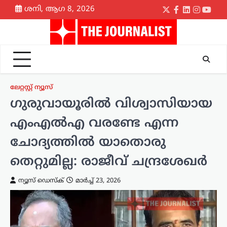
Skip
ശനി, ആഗ 8, 2026
Twitter
Facebook
LinkedIn
Instagr
yout
to
content
ലേറ്റസ്റ്റ് ന്യൂസ്
ഗുരുവായൂരിൽ വിശ്വാസിയായ
എംഎൽഎ വരണ്ടേ എന്ന
ചോദ്യത്തിൽ യാതൊരു
തെറ്റുമില്ല: രാജീവ് ചന്ദ്രശേഖർ
ന്യൂസ് ഡെസ്ക്
മാർച്ച്‌ 23, 2026