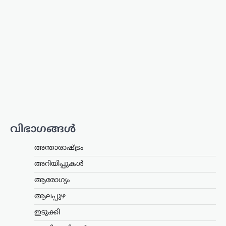
സസ്‌പെൻഡ്
ന്യൂസ് ഡെസ്ക്
ഓഗസ്റ്റ്‌ 8, 2026
മദ്യപിച്ച് വാഹനമോടിച്ച കേസിൽ
യൂട്യൂബറായ എസ്.ആർ. ധന്യയുടെ
(ഹെലൻ ഓഫ് സ്പാർട്ട) ഡ്രൈവിങ്
ലൈസൻസ് മൂന്ന് മാസത്തേക്ക്
സസ്‌പെൻഡ് ചെയ്തു. മദ്യപിച്ച്
അപകടസാധ്യത സൃഷ്ടിക്കുന്ന തരത്തിൽ
വാഹനം…
ട്രെൻഡിംഗ്
,
ദേശീയം
,
വാർത്തകൾ
114 റാഫേൽ
വിഭാഗങ്ങൾ
യുദ്ധവിമാനങ്ങൾക്കായി
അന്താരാഷ്ട്രം
ഫ്രാൻസിന്റെ വമ്പൻ
ഓഫർ; 94 എണ്ണം
അറിയിപ്പുകൾ
ഇന്ത്യയിൽ നിർമ്മിക്കും
ആരോഗ്യം
ന്യൂസ് ഡെസ്ക്
ഓഗസ്റ്റ്‌ 8, 2026
ആലപ്പുഴ
ഇന്ത്യൻ വ്യോമസേനയുടെ ശക്തി
വർധിപ്പിക്കുന്നതിന് നിർണായകമായ
ഇടുക്കി
നീക്കമായി 114 റാഫേൽ