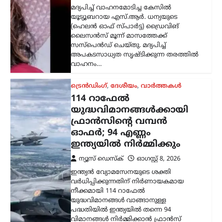
ഇന്ത്യൻ വ്യോമസേനയുടെ ശക്തി
വർധിപ്പിക്കുന്നതിന് നിർണായകമായ
നീക്കമായി 114 റാഫേൽ
യുദ്ധവിമാനങ്ങൾ വാങ്ങാനുള്ള
പദ്ധതിയിൽ ഇന്ത്യയിൽ തന്നെ 94
വിമാനങ്ങൾ നിർമ്മിക്കാൻ ഫ്രാൻസ്
സന്നദ്ധത അറിയിച്ചു. ഇതുസംബന്ധിച്ച…
അന്താരാഷ്ട്രം
,
ട്രെൻഡിംഗ്
,
ലേറ്റസ്റ്റ് ന്യൂസ്
ഇന്ത്യക്കും ചൈനക്കും
തിരിച്ചടി; റഷ്യൻ എണ്ണ
വാങ്ങുന്ന രാജ്യങ്ങൾക്ക്
100% വരെ തീരുവ;
നിർണായക ബില്ലിന്
യുഎസ് സെനറ്റ്
അംഗീകാരം
ന്യൂസ് ഡെസ്ക്
ഓഗസ്റ്റ്‌ 8, 2026
റഷ്യയിൽ നിന്ന് എണ്ണയും
പ്രകൃതിവാതകവും വാങ്ങുന്ന