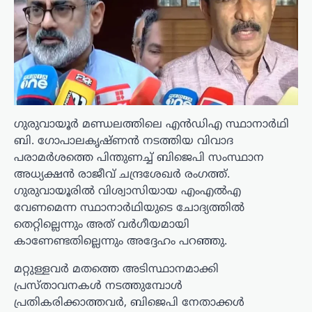
ഗുരുവായൂർ മണ്ഡലത്തിലെ എൻഡിഎ സ്ഥാനാർഥി
ബി. ഗോപാലകൃഷ്ണൻ നടത്തിയ വിവാദ
പരാമർശത്തെ പിന്തുണച്ച് ബിജെപി സംസ്ഥാന
അധ്യക്ഷൻ രാജീവ് ചന്ദ്രശേഖർ രംഗത്ത്.
ഗുരുവായൂരിൽ വിശ്വാസിയായ എംഎൽഎ
വേണമെന്ന സ്ഥാനാർഥിയുടെ ചോദ്യത്തിൽ
തെറ്റില്ലെന്നും അത് വർഗീയമായി
കാണേണ്ടതില്ലെന്നും അദ്ദേഹം പറഞ്ഞു.
മറ്റുള്ളവർ മതത്തെ അടിസ്ഥാനമാക്കി
പ്രസ്താവനകൾ നടത്തുമ്പോൾ
പ്രതികരിക്കാത്തവർ, ബിജെപി നേതാക്കൾ