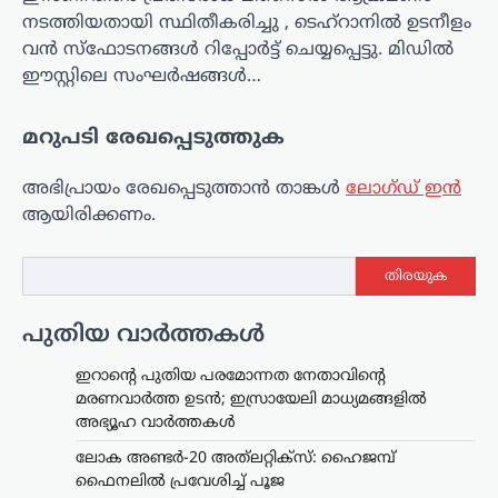
നടത്തിയതായി സ്ഥിതീകരിച്ചു , ടെഹ്‌റാനിൽ ഉടനീളം
വൻ സ്‌ഫോടനങ്ങൾ റിപ്പോർട്ട് ചെയ്യപ്പെട്ടു. മിഡിൽ
ഈസ്റ്റിലെ സംഘർഷങ്ങൾ…
മറുപടി രേഖപ്പെടുത്തുക
അഭിപ്രായം രേഖപ്പെടുത്താ‍ൻ താങ്കൾ
ലോഗ്ഡ് ഇൻ
ആയിരിക്കണം.
തിരയുക
പുതിയ വാർത്തകൾ
ഇറാന്റെ പുതിയ പരമോന്നത നേതാവിന്റെ
മരണവാർത്ത ഉടൻ; ഇസ്രായേലി മാധ്യമങ്ങളിൽ
അഭ്യൂഹ വാർത്തകൾ
ലോക അണ്ടർ-20 അത്‌ലറ്റിക്സ്: ഹൈജമ്പ്
ഫൈനലിൽ പ്രവേശിച്ച് പൂജ