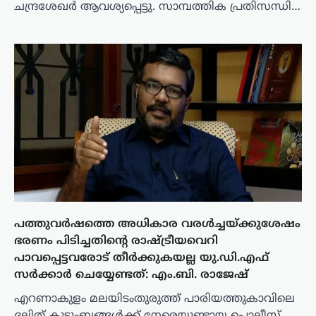
ചന്ദ്രശേഖർ ആവശ്യപ്പെട്ടു. സാമ്പത്തിക പ്രതിസന്ധി…
പത്തുവർഷത്തെ അധികാര വരൾച്ചയ്ക്കുശേഷം
ഭരണം പിടിച്ചതിന്റെ രാഷ്ട്രീയവെറി
പാവപ്പെട്ടവരോട് തീർക്കുകയല്ല യു.ഡി.എഫ്
സർക്കാർ ചെയ്യേണ്ടത്: എം.ബി. രാജേഷ്
എറണാകുളം മലയിടംതുരുത്ത് പാരിയത്തുകാവിലെ
ദലിത് കുടുംബങ്ങൾക്ക് നേരെയുണ്ടായ പൊലീസ്