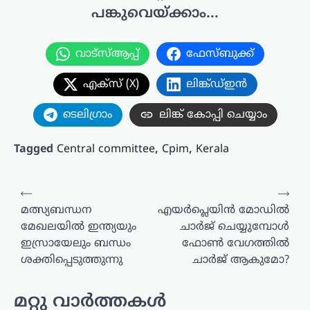
പങ്കുവെയ്ക്കാം...
വാട്സ്ആപ്പ്
ഫേസ്ബുക്ക്
എക്സ് (X)
ലിങ്ക്ഡ്ഇൻ
ടെലിഗ്രാം
ലിങ്ക് കോപ്പി ചെയ്യാം
Tagged
Central committee
,
Cpim
,
Kerala
പോസ്റ്റുകളിലൂടെ
⟵
⟶
മത്സ്യബന്ധന
എയർപ്ലെയിൻ മോഡിൽ
മേഖലയിൽ ഇന്ത്യയും
ചാർജ് ചെയ്യുമ്പോൾ
ഇസ്രായേലും ബന്ധം
ഫോൺ വേഗത്തിൽ
ശക്തിപ്പെടുത്തുന്നു
ചാർജ് ആകുമോ?
മറ്റു വാർത്തകൾ