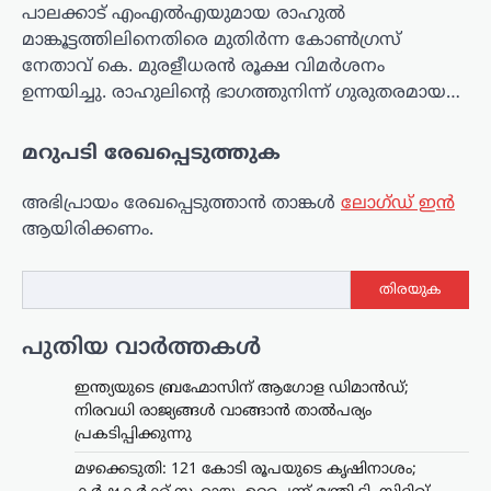
പാലക്കാട് എംഎൽഎയുമായ രാഹുൽ
മാങ്കൂട്ടത്തിലിനെതിരെ മുതിർന്ന കോൺഗ്രസ്
നേതാവ് കെ. മുരളീധരൻ രൂക്ഷ വിമർശനം
ഉന്നയിച്ചു. രാഹുലിന്റെ ഭാഗത്തുനിന്ന് ഗുരുതരമായ…
മറുപടി രേഖപ്പെടുത്തുക
അഭിപ്രായം രേഖപ്പെടുത്താ‍ൻ താങ്കൾ
ലോഗ്ഡ് ഇൻ
ആയിരിക്കണം.
തിരയുക
പുതിയ വാർത്തകൾ
ഇന്ത്യയുടെ ബ്രഹ്മോസിന് ആഗോള ഡിമാൻഡ്;
നിരവധി രാജ്യങ്ങൾ വാങ്ങാൻ താൽപര്യം
പ്രകടിപ്പിക്കുന്നു
മഴക്കെടുതി: 121 കോടി രൂപയുടെ കൃഷിനാശം;