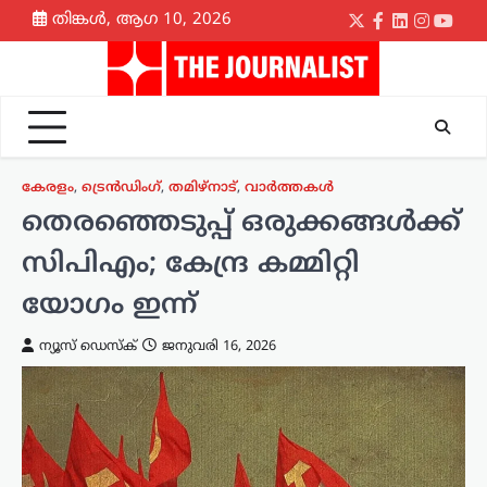
Skip
തിങ്കൾ, ആഗ 10, 2026
Twitter
Facebook
LinkedIn
Instagr
yout
to
content
കേരളം
,
ട്രെൻഡിംഗ്
,
തമിഴ്നാട്
,
വാർത്തകൾ
തെരഞ്ഞെടുപ്പ് ഒരുക്കങ്ങള്‍ക്ക്
സിപിഎം; കേന്ദ്ര കമ്മിറ്റി
യോഗം ഇന്ന്
ന്യൂസ് ഡെസ്ക്
ജനുവരി 16, 2026