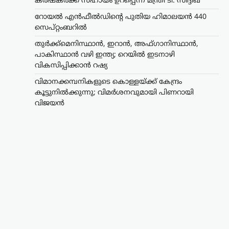
കർഷകർക്ക് സഹായം ഉറപ്പെന്ന് മന്ത്രി ടി. സിദ്ദിഖ്
റോയല്‍ എന്‍ഫീല്‍ഡിന്റെ പുതിയ ഹിമാലയന്‍ 440
സെപ്റ്റംബറില്‍
തുർക്ക്മെനിസ്ഥാൻ, ഇറാൻ, അഫ്ഗാനിസ്ഥാൻ,
പാകിസ്ഥാൻ വഴി ഇന്ത്യ; റെയിൽ ഇടനാഴി
വികസിപ്പിക്കാൻ റഷ്യ
വിമാനക്കമ്പനികളുടെ കൊള്ളയ്ക്ക് കേന്ദ്രം
കൂട്ടുനിൽക്കുന്നു; വിമർശനവുമായി പിണറായി
വിജയൻ
കേരളം
,
ട്രെൻഡിംഗ്
,
തിരുവനന്തപുരം
,
രാഷ്ട്രീയം
വിമാനക്കമ്പനികളുടെ
കൊള്ളയ്ക്ക് കേന്ദ്രം
കൂട്ടുനിൽക്കുന്നു;
വിമർശനവുമായി
പിണറായി വിജയൻ
ന്യൂസ് ഡെസ്ക്
ഓഗസ്റ്റ്‌ 9, 2026
പ്രവാസികളോട് കേന്ദ്ര സർക്കാർ അനീതി
കാണിക്കുകയാണെന്ന് പ്രതിപക്ഷ