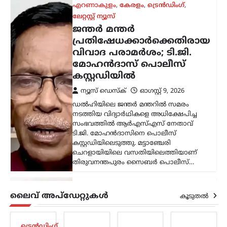
അന്താരാഷ്ട്രം
,
ട്രെൻഡിംഗ്
,
ലേറ്റസ്റ്റ് ന്യൂസ്
തുർക്ക്മെനിസ്ഥാൻ,
ഇറാൻ, അഫ്ഗാനിസ്ഥാൻ,
പാകിസ്ഥാൻ വഴി ഇന്ത്യ;
റെയിൽ ഇടനാഴി
വികസിപ്പിക്കാൻ റഷ്യ
ന്യൂസ് ഡെസ്ക്
ഓഗസ്റ്റ്‌ 9, 2026
ഇന്ത്യൻ മഹാസമുദ്രത്തിലേക്കും
ഇന്ത്യയിലേക്കും കരമാർഗ പ്രവേശനം
ഉറപ്പാക്കുന്ന പുതിയ റെയിൽ ഇടനാഴി
വികസിപ്പിക്കാനുള്ള സാധ്യത റഷ്യ
പരിശോധിക്കുന്നതായി റഷ്യൻ
ഉപപ്രധാനമന്ത്രി മറാട്ട് ഖുസ്നുലിൻ.
പ്രധാന സമുദ്ര ഗതാഗത…
കേരളം
,
ട്രെൻഡിംഗ്
,
തിരുവനന്തപുരം
,
ലൈവ് അപ്‌ഡേറ്റുകൾ
രാഷ്ട്രീയം
കൂടുതൽ
വിമാനക്കമ്പനികളുടെ
കൊള്ളയ്ക്ക് കേന്ദ്രം
ട്രെൻഡിംഗ്
,