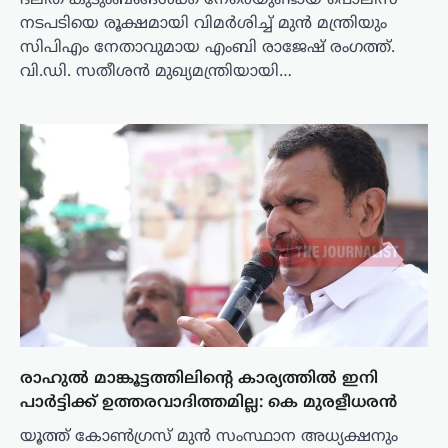
നടപടിയെ രൂക്ഷമായി വിമർശിച്ച് മുൻ മന്ത്രിയും
സിപിഎം നേതാവുമായ എംബി രാജേഷ് രംഗത്ത്.
വി.ഡി. സതീശൻ മുഖ്യമന്ത്രിയായി…
രാഹുൽ മാങ്കൂട്ടത്തിലിൻ്റെ കാര്യത്തിൽ ഇനി
പാർട്ടിക്ക് ഉത്തരവാദിത്തമില്ല: കെ മുരളീധരൻ
യൂത്ത് കോൺഗ്രസ് മുൻ സംസ്ഥാന അധ്യക്ഷനും