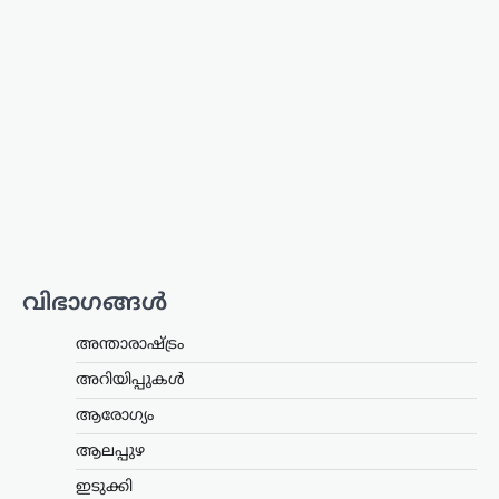
നേതാവ് പിണറായി വിജയൻ. മലപ്പുറം
തിരൂരിൽ നടന്ന പ്രവാസി സംഘം
സംസ്ഥാന സമ്മേളനത്തിന്റെ
സമാപനച്ചടങ്ങിൽ സംസാരിക്കവെയാണ്
വിമർശനം. പ്രവാസികളുടെ…
ആലപ്പുഴ
,
കേരളം
,
ട്രെൻഡിംഗ്
,
വാർത്തകൾ
ബിജെപിക്ക് സുഖിക്കുന്ന
വര്‍ത്തമാനം പറയരുത്;
ശശി തരൂരിനോട് കെ.സി
വേണുഗോപാൽ
വിഭാഗങ്ങൾ
ന്യൂസ് ഡെസ്ക്
ഓഗസ്റ്റ്‌ 9, 2026
കോൺഗ്രസ് എംപി ശശി തരൂരിനെതിരെ
അന്താരാഷ്ട്രം
രൂക്ഷ വിമർശനവുമായി എഐസിസി
അറിയിപ്പുകൾ
ജനറൽ സെക്രട്ടറി കെ.സി.
വേണുഗോപാൽ. രാഹുൽ
ആരോഗ്യം
ഗാന്ധിക്കെതിരായ പരാമർശങ്ങൾ
ബിജെപിക്ക് ഗുണം ചെയ്യുന്ന
ആലപ്പുഴ
തരത്തിലാകരുതെന്ന് അദ്ദേഹം പറഞ്ഞു.
ഇടുക്കി
…