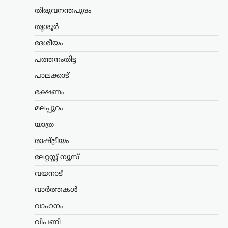
ഇറാൻ, അഫ്ഗാനിസ്ഥാൻ,
തിരുവനന്തപുരം
പാകിസ്ഥാൻ വഴി ഇന്ത്യ;
തൃശൂർ
റെയിൽ ഇടനാഴി
വികസിപ്പിക്കാൻ റഷ്യ
ദേശീയം
ന്യൂസ് ഡെസ്ക്
ഓഗസ്റ്റ്‌ 9, 2026
പത്തനംതിട്ട
ഇന്ത്യൻ മഹാസമുദ്രത്തിലേക്കും
പാലക്കാട്
ഇന്ത്യയിലേക്കും കരമാർഗ പ്രവേശനം
ഉറപ്പാക്കുന്ന പുതിയ റെയിൽ ഇടനാഴി
ഭക്ഷണം
വികസിപ്പിക്കാനുള്ള സാധ്യത റഷ്യ
മലപ്പുറം
പരിശോധിക്കുന്നതായി റഷ്യൻ
ഉപപ്രധാനമന്ത്രി മറാട്ട് ഖുസ്നുലിൻ.
യാത്ര
പ്രധാന സമുദ്ര ഗതാഗത…
രാഷ്ട്രീയം
കേരളം
,
ട്രെൻഡിംഗ്
,
തിരുവനന്തപുരം
,
ലേറ്റസ്റ്റ് ന്യൂസ്
രാഷ്ട്രീയം
വയനാട്
വിമാനക്കമ്പനികളുടെ
കൊള്ളയ്ക്ക് കേന്ദ്രം
വാർത്തകൾ
കൂട്ടുനിൽക്കുന്നു;
വാഹനം
വിമർശനവുമായി
പിണറായി വിജയൻ
വിപണി