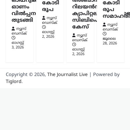
ഓഫറുകളുമായി
അംബാനിക്കും
കോടി
കോടി
ചെറളായിയിലെ വസതിയിലെത്തിയാണ്
ഓണം
റിലയൻസ്
രൂപ
രൂപ
തിരുവനന്തപുരം സൈബർ പൊലീസ്…
വിൽപ്പന
ക്യാപിറ്റലിനുമെതിര
സമാഹരിച്
ന്യൂസ്
തുടങ്ങി
സിബിഐ
ഡെസ്ക്
ന്യൂസ്
കേസ്
ന്യൂസ്
ഡെസ്ക്
ഓഗസ്റ്റ്‌
ഡെസ്ക്
ന്യൂസ്
2, 2026
ജൂലൈ
ഡെസ്ക്
ഓഗസ്റ്റ്‌
28, 2026
3, 2026
ഓഗസ്റ്റ്‌
2, 2026
Copyright © 2026,
The Journalist Live
| Powered by
Tiglord
.