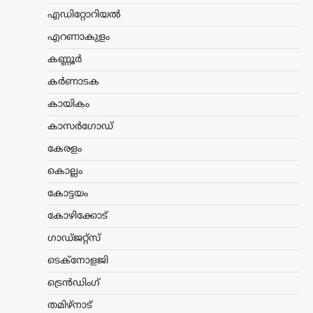
എഡിറ്റോറിയൽ
എറണാകുളം
,
കേരളം
,
ട്രെൻഡിംഗ്
,
എറണാകുളം
ലേറ്റസ്റ്റ് ന്യൂസ്
ജന്തർ മന്തർ
കണ്ണൂർ
പ്രതിഷേധക്കാർക്കെതിരായ
കർണാടക
വിവാദ പരാമർശം; ടി.ജി.
കായികം
മോഹൻദാസ് പൊലീസ്
കസ്റ്റഡിയിൽ
കാസർഗോഡ്
ന്യൂസ് ഡെസ്ക്
ഓഗസ്റ്റ്‌ 9, 2026
കേരളം
ഡൽഹിയിലെ ജന്തർ മന്തറിൽ സമരം
കൊല്ലം
നടത്തിയ വിദ്യാർഥികളെ അധിക്ഷേപിച്ച
സംഭവത്തിൽ ആർഎസ്എസ് നേതാവ്
കോട്ടയം
ടി.ജി. മോഹൻദാസിനെ പൊലീസ്
കോഴിക്കോട്
കസ്റ്റഡിയിലെടുത്തു. മട്ടാഞ്ചേരി
ചെറളായിയിലെ വസതിയിലെത്തിയാണ്
ഗാഡ്ജറ്റ്സ്
തിരുവനന്തപുരം സൈബർ പൊലീസ്…
ടെക്നോളജി
അന്താരാഷ്ട്രം
,
ട്രെൻഡിംഗ്
,
ട്രെൻഡിംഗ്
ലേറ്റസ്റ്റ് ന്യൂസ്
തുർക്ക്മെനിസ്ഥാൻ,
തമിഴ്നാട്