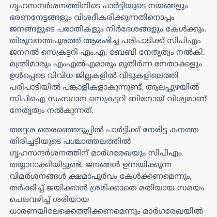
ഗൃഹസന്ദർശനത്തിനിടെ പാർട്ടിയുടെ നയങ്ങളും
ഭരണനേട്ടങ്ങളും വിശദീകരിക്കുന്നതിനൊപ്പം
ജനങ്ങളുടെ പരാതികളും നിർദേശങ്ങളും കേൾക്കും.
തിരുവനന്തപുരത്ത് ആരംഭിച്ച പരിപാടിക്ക് സിപിഎം
ജനറൽ സെക്രട്ടറി എം.എ. ബേബി നേതൃത്വം നൽകി.
മന്ത്രിമാരും എംഎൽഎമാരും മുതിർന്ന നേതാക്കളും
ഉൾപ്പെടെ വിവിധ ജില്ലകളിൽ വീടുകളിലെത്തി
പരിപാടിയിൽ പങ്കാളികളാകുന്നുണ്ട്. ആലപ്പുഴയിൽ
സിപിഐ സംസ്ഥാന സെക്രട്ടറി ബിനോയ് വിശ്വമാണ്
നേതൃത്വം നൽകുന്നത്.
തദ്ദേശ തെരഞ്ഞെടുപ്പിൽ പാർട്ടിക്ക് നേരിട്ട കനത്ത
തിരിച്ചടിയുടെ പശ്ചാത്തലത്തിൽ
ഗൃഹസന്ദർശനത്തിന് മാർഗരേഖയും സിപിഎം
തയ്യാറാക്കിയിട്ടുണ്ട്. ജനങ്ങൾ ഉന്നയിക്കുന്ന
വിമർശനങ്ങൾ ക്ഷമാപൂർവം കേൾക്കണമെന്നും,
തർക്കിച്ച് ജയിക്കാൻ ശ്രമിക്കാതെ മതിയായ സമയം
ചെലവഴിച്ച് ശരിയായ
ധാരണയിലേക്കെത്തിക്കണമെന്നും മാർഗരേഖയിൽ