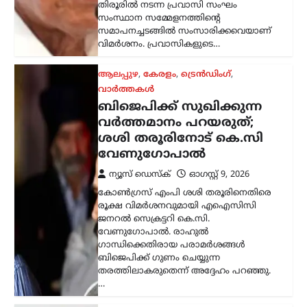
ഗാന്ധിക്കെതിരായ പരാമർശങ്ങൾ
ബിജെപിക്ക് ഗുണം ചെയ്യുന്ന
തരത്തിലാകരുതെന്ന് അദ്ദേഹം പറഞ്ഞു.
…
എറണാകുളം
,
കേരളം
,
ട്രെൻഡിംഗ്
,
ലേറ്റസ്റ്റ് ന്യൂസ്
ജന്തർ മന്തർ
പ്രതിഷേധക്കാർക്കെതിരായ
വിവാദ പരാമർശം; ടി.ജി.
മോഹൻദാസ് പൊലീസ്
കസ്റ്റഡിയിൽ
ന്യൂസ് ഡെസ്ക്
ഓഗസ്റ്റ്‌ 9, 2026
ഡൽഹിയിലെ ജന്തർ മന്തറിൽ സമരം
നടത്തിയ വിദ്യാർഥികളെ അധിക്ഷേപിച്ച
സംഭവത്തിൽ ആർഎസ്എസ് നേതാവ്
ടി.ജി. മോഹൻദാസിനെ പൊലീസ്
കസ്റ്റഡിയിലെടുത്തു. മട്ടാഞ്ചേരി
ചെറളായിയിലെ വസതിയിലെത്തിയാണ്
തിരുവനന്തപുരം സൈബർ പൊലീസ്…