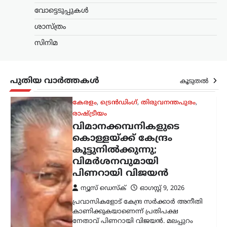
ന്യൂസ് ഡെസ്ക്
ഓഗസ്റ്റ്‌ 9, 2026
വോട്ടെടുപ്പുകൾ
പ്രവാസികളോട് കേന്ദ്ര സർക്കാർ അനീതി
ശാസ്ത്രം
കാണിക്കുകയാണെന്ന് പ്രതിപക്ഷ
നേതാവ് പിണറായി വിജയൻ. മലപ്പുറം
സിനിമ
തിരൂരിൽ നടന്ന പ്രവാസി സംഘം
സംസ്ഥാന സമ്മേളനത്തിന്റെ
സമാപനച്ചടങ്ങിൽ സംസാരിക്കവെയാണ്
പുതിയ വാർത്തകൾ
വിമർശനം. പ്രവാസികളുടെ…
കൂടുതൽ
ആലപ്പുഴ
,
കേരളം
,
ട്രെൻഡിംഗ്
,
വാർത്തകൾ
ബിജെപിക്ക് സുഖിക്കുന്ന
വര്‍ത്തമാനം പറയരുത്;
ശശി തരൂരിനോട് കെ.സി
വേണുഗോപാൽ
ന്യൂസ് ഡെസ്ക്
ഓഗസ്റ്റ്‌ 9, 2026
കോൺഗ്രസ് എംപി ശശി തരൂരിനെതിരെ
രൂക്ഷ വിമർശനവുമായി എഐസിസി
ജനറൽ സെക്രട്ടറി കെ.സി.
വേണുഗോപാൽ. രാഹുൽ