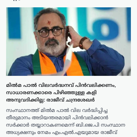
മിൽമ പാൽ വിലവർദ്ധനവ് പിൻവലിക്കണം,
സാധാരണക്കാരെ പിഴിഞ്ഞുള്ള കളി
അനുവദിക്കില്ല: രാജീവ് ചന്ദ്രശേഖർ
സംസ്ഥാനത്ത് മിൽമ പാൽ വില വർദ്ധിപ്പിച്ച
തീരുമാനം അടിയന്തരമായി പിൻവലിക്കാൻ
സർക്കാർ തയ്യാറാകണമെന്ന് ബി.ജെ.പി സംസ്ഥാന
അധ്യക്ഷനും നേമം എം.എൽ.എയുമായ രാജീവ്