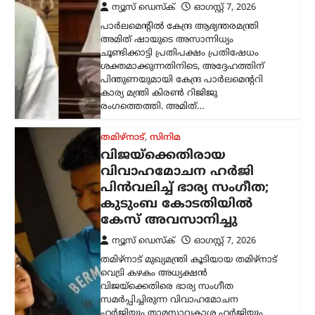
വെട്രി കഴകം അധ്യക്ഷൻ
വിജയ്‌ക്കെതിരെ ഭാര്യ സംഗീത
സമർപ്പിച്ചിരുന്ന വിവാഹമോചന
ഹർജിയും താമസാവകാശ ഹർജിയും
പിൻവലിച്ചു. ചെങ്കൽപ്പേട്ട് ജില്ലാ കുടുംബ
കോടതിയിലാണ്…
കേരളം
,
തിരുവനന്തപുരം
,
രാഷ്ട്രീയം
കേന്ദ്രത്തിന്റെ എഥനോൾ-
പെട്രോൾ
നയത്തിനെതിരെ ജനകീയ
പ്രതിഷേധം ശക്തമാക്കും;
മുന്നറിയിപ്പുമായി
സിപിഐഎം
ന്യൂസ് ഡെസ്ക്
ഓഗസ്റ്റ്‌ 7, 2026
കേന്ദ്ര സർക്കാറിന്റെ എഥനോൾ-
പെട്രോൾ നയത്തിനെതിരെ രൂക്ഷ
വിമർശനവുമായി സിപിഐഎം പോളിറ്റ്
ബ്യൂറോ. ഭക്ഷ്യവിളകൾ ഇന്ധന
ഉൽപ്പാദനത്തിനായി വ്യാപകമായി
ഉപയോഗിക്കുന്നത് രാജ്യത്തിന്റെ