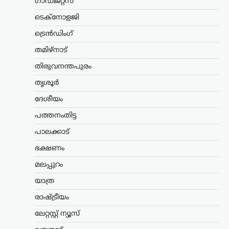
ഗാഡ്ജറ്റ്സ്
സാഹചര്യത്തിൽ
വെടിവെക്കാൻ നിർദേശം;
ടെക്നോളജി
അർജുൻ
ട്രെൻഡിംഗ്
ആയങ്കിക്കായുള്ള
തിരച്ചിൽ ശക്തമാക്കി
തമിഴ്നാട്
പൊലീസ്
തിരുവനന്തപുരം
ന്യൂസ് ഡെസ്ക്
ഓഗസ്റ്റ്‌ 7, 2026
തൃശൂർ
നിരവധി ക്രിമിനൽ കേസുകളിൽ
ദേശീയം
പ്രതിയായ അർജുൻ ആയങ്കിക്കായുള്ള
തിരച്ചിൽ തുടരുന്നതിനിടെ പൊലീസിന്
പത്തനംതിട്ട
നിർണായക നിർദേശം നൽകി തൃശൂർ
സിറ്റി പൊലീസ് കമ്മിഷണർ. പ്രതിയെ
പാലക്കാട്
പിടികൂടുന്നതിനിടെ അടിയന്തര
ഭക്ഷണം
സാഹചര്യമുണ്ടായാൽ…
മലപ്പുറം
ട്രെൻഡിംഗ്
,
ദേശീയം
,
രാഷ്ട്രീയം
യാത്ര
ഭീകരരും തീവ്രവാദികളും
ഭയപ്പെടുന്ന നേതാവ്;
രാഷ്ട്രീയം
അമിത് ഷാ മറുപടി
ലേറ്റസ്റ്റ് ന്യൂസ്
പറയാൻ തുടങ്ങിയാൽ