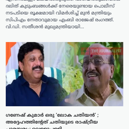
ദലിത് കുടുംബങ്ങൾക്ക് നേരെയുണ്ടായ പൊലീസ്
നടപടിയെ രൂക്ഷമായി വിമർശിച്ച് മുൻ മന്ത്രിയും
സിപിഎം നേതാവുമായ എംബി രാജേഷ് രംഗത്ത്.
വി.ഡി. സതീശൻ മുഖ്യമന്ത്രിയായി…
ഗണേഷ് കുമാർ ഒരു ‘ലോക ചതിയൻ’ ;
അദ്ദേഹത്തിന്റേത് ചതിയുടെ രാഷ്ട്രീയ