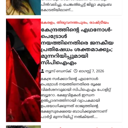
ഭക്ഷ്യസുരക്ഷയെ ബാധിക്കുമെന്നാണ്
പാർട്ടി മുന്നറിയിപ്പ് നൽകിയത്.…
കേരളം
,
തിരുവനന്തപുരം
,
വാർത്തകൾ
അടിയന്തര
സാഹചര്യത്തിൽ
വെടിവെക്കാൻ നിർദേശം;
അർജുൻ
ആയങ്കിക്കായുള്ള
തിരച്ചിൽ ശക്തമാക്കി
പൊലീസ്
ന്യൂസ് ഡെസ്ക്
ഓഗസ്റ്റ്‌ 7, 2026
നിരവധി ക്രിമിനൽ കേസുകളിൽ
പ്രതിയായ അർജുൻ ആയങ്കിക്കായുള്ള
തിരച്ചിൽ തുടരുന്നതിനിടെ പൊലീസിന്
നിർണായക നിർദേശം നൽകി തൃശൂർ
സിറ്റി പൊലീസ് കമ്മിഷണർ. പ്രതിയെ
പിടികൂടുന്നതിനിടെ അടിയന്തര
സാഹചര്യമുണ്ടായാൽ…