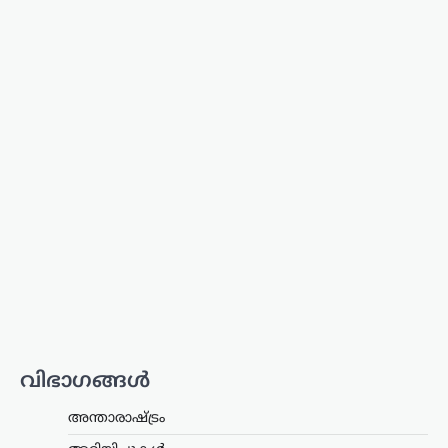
അമിത് ഷായുടെ അസാന്നിധ്യം
ചൂണ്ടിക്കാട്ടി പ്രതിപക്ഷം പ്രതിഷേധം
ശക്തമാക്കുന്നതിനിടെ, അദ്ദേഹത്തിന്
പിന്തുണയുമായി കേന്ദ്ര പാർലമെന്ററി
കാര്യ മന്ത്രി കിരൺ റിജിജു
രംഗത്തെത്തി. അമിത്…
തമിഴ്നാട്
,
സിനിമ
വിജയ്‌ക്കെതിരായ
വിവാഹമോചന ഹർജി
പിൻവലിച്ച് ഭാര്യ സംഗീത;
കുടുംബ കോടതിയിൽ
കേസ് അവസാനിച്ചു
ന്യൂസ് ഡെസ്ക്
ഓഗസ്റ്റ്‌ 7, 2026
തമിഴ്‌നാട് മുഖ്യമന്ത്രി കൂടിയായ തമിഴ്‌നാട്
വെട്രി കഴകം അധ്യക്ഷൻ
വിജയ്‌ക്കെതിരെ ഭാര്യ സംഗീത
വിഭാഗങ്ങൾ
സമർപ്പിച്ചിരുന്ന വിവാഹമോചന
ഹർജിയും താമസാവകാശ ഹർജിയും
പിൻവലിച്ചു. ചെങ്കൽപ്പേട്ട് ജില്ലാ കുടുംബ
അന്താരാഷ്ട്രം
കോടതിയിലാണ്…