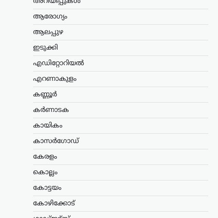
അറിയിപ്പുകൾ
കേരളം
,
തിരുവനന്തപുരം
,
രാഷ്ട്രീയം
ആരോഗ്യം
കേന്ദ്രത്തിന്റെ എഥനോൾ-
ആലപ്പുഴ
പെട്രോൾ
ഇടുക്കി
നയത്തിനെതിരെ ജനകീയ
പ്രതിഷേധം ശക്തമാക്കും;
എഡിറ്റോറിയൽ
മുന്നറിയിപ്പുമായി
എറണാകുളം
സിപിഐഎം
കണ്ണൂർ
ന്യൂസ് ഡെസ്ക്
ഓഗസ്റ്റ്‌ 7, 2026
കർണാടക
കേന്ദ്ര സർക്കാറിന്റെ എഥനോൾ-
പെട്രോൾ നയത്തിനെതിരെ രൂക്ഷ
കായികം
വിമർശനവുമായി സിപിഐഎം പോളിറ്റ്
ബ്യൂറോ. ഭക്ഷ്യവിളകൾ ഇന്ധന
കാസർഗോഡ്
ഉൽപ്പാദനത്തിനായി വ്യാപകമായി
കേരളം
ഉപയോഗിക്കുന്നത് രാജ്യത്തിന്റെ
ഭക്ഷ്യസുരക്ഷയെ ബാധിക്കുമെന്നാണ്
കൊല്ലം
പാർട്ടി മുന്നറിയിപ്പ് നൽകിയത്.…
കോട്ടയം
കേരളം
,
തിരുവനന്തപുരം
,
വാർത്തകൾ
കോഴിക്കോട്
അടിയന്തര