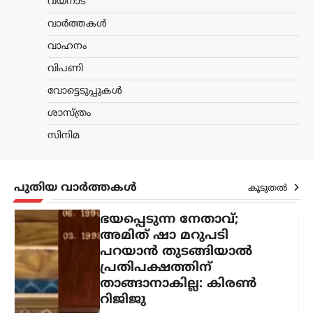
വയനാട്
പ്രതിപക്ഷത്തിന്
താങ്ങാനാകില്ല: കിരൺ
വാർത്തകൾ
റിജിജു
വാഹനം
ന്യൂസ് ഡെസ്ക്
ഓഗസ്റ്റ്‌ 7, 2026
വിപണി
പാർലമെന്റിൽ കേന്ദ്ര ആഭ്യന്തരമന്ത്രി
അമിത് ഷായുടെ അസാന്നിധ്യം
വോട്ടെടുപ്പുകൾ
ചൂണ്ടിക്കാട്ടി പ്രതിപക്ഷം പ്രതിഷേധം
ശാസ്ത്രം
ശക്തമാക്കുന്നതിനിടെ, അദ്ദേഹത്തിന്
പിന്തുണയുമായി കേന്ദ്ര പാർലമെന്ററി
സിനിമ
കാര്യ മന്ത്രി കിരൺ റിജിജു
രംഗത്തെത്തി. അമിത്…
തമിഴ്നാട്
,
സിനിമ
പുതിയ വാർത്തകൾ
കൂടുതൽ
വിജയ്‌ക്കെതിരായ
വിവാഹമോചന ഹർജി
പിൻവലിച്ച് ഭാര്യ സംഗീത;
കുടുംബ കോടതിയിൽ
കേസ് അവസാനിച്ചു
ന്യൂസ് ഡെസ്ക്
ഓഗസ്റ്റ്‌ 7, 2026
തമിഴ്‌നാട് മുഖ്യമന്ത്രി കൂടിയായ തമിഴ്‌നാട്