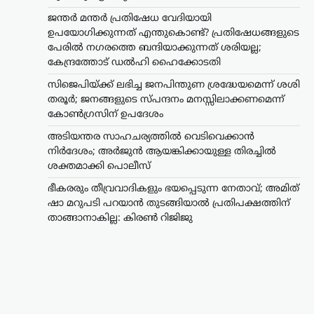
ജന്തർ മന്തർ പ്രതിഷേധ വേദിയായി
ഉപയോഗിക്കുന്നത് എന്തുകൊണ്ട്? പ്രതിഷേധങ്ങളുടെ
പേരിൽ നഗരത്തെ ബന്ദിയാക്കുന്നത് ശരിയല്ല;
കേന്ദ്രത്തോട് ഡൽഹി ഹൈക്കോടതി
സിജെപിയ്ക്ക് ലഭിച്ച ജനപിന്തുണ ശ്രദ്ധേയമെന്ന് ശശി
തരൂർ; ജനങ്ങളുടെ സ്പന്ദനം മനസ്സിലാക്കണമെന്ന്
കോൺഗ്രസിന് ഉപദേശം
അടിയന്തര സാഹചര്യത്തിൽ വെടിവെക്കാൻ
നിർദേശം; അർജുൻ ആയങ്കിക്കായുള്ള തിരച്ചിൽ
ട്രെൻഡിംഗ്
,
ദേശീയം
,
രാഷ്ട്രീയം
ശക്തമാക്കി പൊലീസ്
ഭീകരരും തീവ്രവാദികളും
ഭയപ്പെടുന്ന നേതാവ്;
ഭീകരരും തീവ്രവാദികളും ഭയപ്പെടുന്ന നേതാവ്; അമിത്
അമിത് ഷാ മറുപടി
ഷാ മറുപടി പറയാൻ തുടങ്ങിയാൽ പ്രതിപക്ഷത്തിന്
പറയാൻ തുടങ്ങിയാൽ
താങ്ങാനാകില്ല: കിരൺ റിജിജു
പ്രതിപക്ഷത്തിന്
താങ്ങാനാകില്ല: കിരൺ
റിജിജു
ന്യൂസ് ഡെസ്ക്
ഓഗസ്റ്റ്‌ 7, 2026
പാർലമെന്റിൽ കേന്ദ്ര ആഭ്യന്തരമന്ത്രി