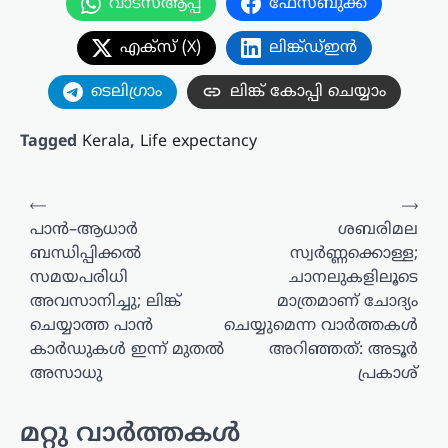
വാട്സ്ആപ്പ്
ഫേസ്ബുക്ക്
എക്സ് (X)
ലിങ്ക്ഡ്ഇൻ
ടെലിഗ്രാം
ലിങ്ക് കോപ്പി ചെയ്യാം
Tagged
Kerala
,
Life expectancy
പോസ്റ്റുകളിലൂടെ
⟵
⟶
പാൻ–ആധാർ
ശബരിമല
ബന്ധിപ്പിക്കൽ
സ്വർണ്ണക്കൊള്ള;
സമയപരിധി
ചാനലുകളിലൂടെ
അവസാനിച്ചു; ലിങ്ക്
മാത്രമാണ് ചോദ്യം
ചെയ്യാത്ത പാൻ
ചെയ്യുമെന്ന വാർത്തകൾ
കാർഡുകൾ ഇന്ന് മുതൽ
അറിഞ്ഞത്: അടൂർ
അസാധു
പ്രകാശ്
മറ്റു വാർത്തകൾ