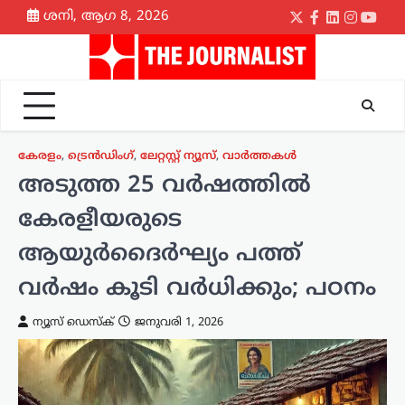
Skip
ശനി, ആഗ 8, 2026
Twitter
Facebook
LinkedIn
Instagr
yout
to
content
കേരളം
,
ട്രെൻഡിംഗ്
,
ലേറ്റസ്റ്റ് ന്യൂസ്
,
വാർത്തകൾ
അടുത്ത 25 വർഷത്തിൽ
കേരളീയരുടെ
ആയുർദൈർഘ്യം പത്ത്
വർഷം കൂടി വർധിക്കും; പഠനം
ന്യൂസ് ഡെസ്ക്
ജനുവരി 1, 2026