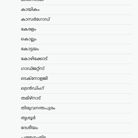
മോഹൻ ഭാഗവത്
കായികം
ന്യൂസ് ഡെസ്ക്
ഓഗസ്റ്റ്‌ 6, 2026
കാസർഗോഡ്
രാജ്യത്തെ യുവതലമുറയെയും
വിദ്യാഭ്യാസ സമ്പ്രദായത്തെയും കുറിച്ച്
കേരളം
ശ്രദ്ധേയമായ പരാമർശങ്ങളുമായി
ആർ.എസ്.എസ് മേധാവി മോഹൻ
കൊല്ലം
ഭാഗവത്. നിലവിലെ മുതിർന്ന
കോട്ടയം
തലമുറയെക്കാൾ കൂടുതൽ
സത്യസന്ധതയും തുറന്ന മനസും ‘ജെൻ
കോഴിക്കോട്
Z’യും…
ഗാഡ്ജറ്റ്സ്
അന്താരാഷ്ട്രം
,
ട്രെൻഡിംഗ്
,
ടെക്നോളജി
ലേറ്റസ്റ്റ് ന്യൂസ്
ട്രെൻഡിംഗ്
കൊടുംചൂടിൽ നായിറച്ചി
സൂപ്പ് കുടിക്കാൻ
തമിഴ്നാട്
സർക്കാർ നിർദേശം;
തിരുവനന്തപുരം
ഉത്തരകൊറിയയുടെ
ഉപദേശം ചർച്ചയാകുന്നു
തൃശൂർ
ദേശീയം
ന്യൂസ് ഡെസ്ക്
ഓഗസ്റ്റ്‌ 6, 2026
ഉത്തരകൊറിയയിൽ അനുഭവപ്പെടുന്ന
പത്തനംതിട്ട