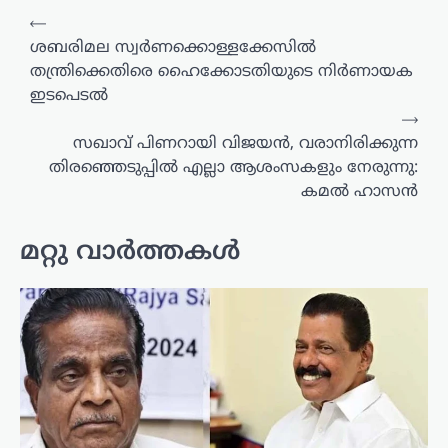
പോസ്റ്റുകളിലൂടെ
⟵
ശബരിമല സ്വർണക്കൊള്ളക്കേസിൽ
തന്ത്രിക്കെതിരെ ഹൈക്കോടതിയുടെ നിർണായക
ഇടപെടൽ
⟶
സഖാവ് പിണറായി വിജയൻ, വരാനിരിക്കുന്ന
തിരഞ്ഞെടുപ്പിൽ എല്ലാ ആശംസകളും നേരുന്നു:
കമൽ ഹാസൻ
മറ്റു വാർത്തകൾ