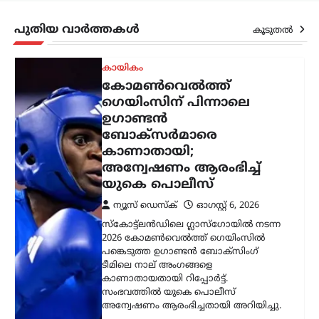
കാണാതായതായി റിപ്പോർട്ട്.
സംഭവത്തിൽ യുകെ പൊലീസ്
പുതിയ വാർത്തകൾ
കൂടുതൽ
അന്വേഷണം ആരംഭിച്ചതായി അറിയിച്ചു.
…
കേരളം
,
തിരുവനന്തപുരം
,
ലേറ്റസ്റ്റ് ന്യൂസ്
ക്ഷേമപെൻഷൻ
വിതരണത്തിൽ മാറ്റം;
സഹകരണ ബാങ്കുകളെ
ഒഴിവാക്കി; ഇനി തുക
നേരിട്ട് ബാങ്ക്
അക്കൗണ്ടിലേക്ക്
ന്യൂസ് ഡെസ്ക്
ഓഗസ്റ്റ്‌ 6, 2026
സംസ്ഥാനത്തെ ക്ഷേമപെൻഷൻ
വിതരണ സംവിധാനത്തിൽ സുപ്രധാന
മാറ്റം വരുത്തി സർക്കാർ. സഹകരണ
ബാങ്കുകൾ മുഖേന
ഗുണഭോക്താക്കളുടെ വീടുകളിൽ നേരിട്ട്
പെൻഷൻ എത്തിക്കുന്ന രീതി
അവസാനിപ്പിച്ച്, തുക നേരിട്ട്…