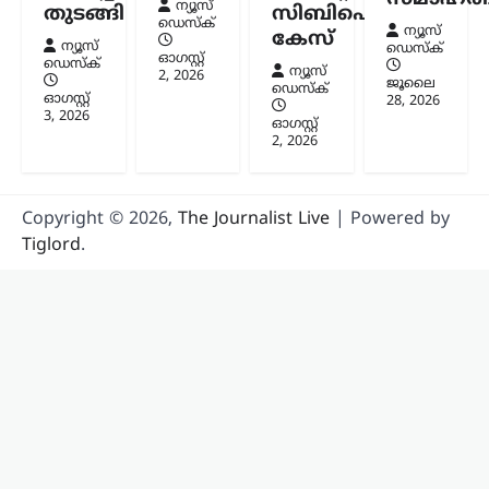
ന്യൂസ്
ഭാഗവത്. നിലവിലെ മുതിർന്ന
തുടങ്ങി
സിബിഐ
ഡെസ്ക്
തലമുറയെക്കാൾ കൂടുതൽ
ന്യൂസ്
കേസ്
ന്യൂസ്
ഡെസ്ക്
സത്യസന്ധതയും തുറന്ന മനസും ‘ജെൻ
ഓഗസ്റ്റ്‌
ഡെസ്ക്
Z’യും…
ന്യൂസ്
2, 2026
ജൂലൈ
ഡെസ്ക്
ഓഗസ്റ്റ്‌
28, 2026
3, 2026
ഓഗസ്റ്റ്‌
2, 2026
Copyright © 2026,
The Journalist Live
| Powered by
Tiglord
.