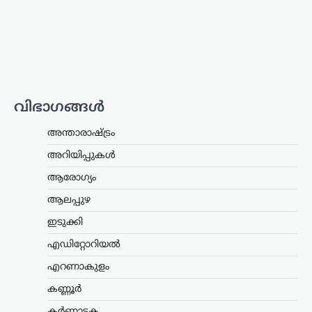
വിതരണത്തിൽ മാറ്റം;
സഹകരണ ബാങ്കുകളെ
ഒഴിവാക്കി; ഇനി തുക
നേരിട്ട് ബാങ്ക്
അക്കൗണ്ടിലേക്ക്
ന്യൂസ് ഡെസ്ക്
ഓഗസ്റ്റ്‌ 6, 2026
വിഭാഗങ്ങൾ
സംസ്ഥാനത്തെ ക്ഷേമപെൻഷൻ
വിതരണ സംവിധാനത്തിൽ സുപ്രധാന
അന്താരാഷ്ട്രം
മാറ്റം വരുത്തി സർക്കാർ. സഹകരണ
ബാങ്കുകൾ മുഖേന
അറിയിപ്പുകൾ
ഗുണഭോക്താക്കളുടെ വീടുകളിൽ നേരിട്ട്
ആരോഗ്യം
പെൻഷൻ എത്തിക്കുന്ന രീതി
അവസാനിപ്പിച്ച്, തുക നേരിട്ട്…
ആലപ്പുഴ
ഇടുക്കി
ട്രെൻഡിംഗ്
,
ദേശീയം
,
ലേറ്റസ്റ്റ് ന്യൂസ്
ജെൻ Zഉം ജെൻ
എഡിറ്റോറിയൽ
ആൽഫയും കൂടുതൽ
എറണാകുളം
സത്യസന്ധർ; വിദ്യാഭ്യാസ
സംവിധാനത്തിൽ
കണ്ണൂർ
പരിഷ്കാരം വേണം:
കർണാടക