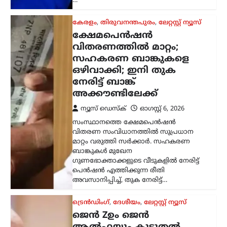
ട്രെൻഡിംഗ്
,
ദേശീയം
,
ലേറ്റസ്റ്റ് ന്യൂസ്
ജെൻ Zഉം ജെൻ
ആൽഫയും കൂടുതൽ
സത്യസന്ധർ; വിദ്യാഭ്യാസ
സംവിധാനത്തിൽ
പരിഷ്കാരം വേണം:
മോഹൻ ഭാഗവത്
ന്യൂസ് ഡെസ്ക്
ഓഗസ്റ്റ്‌ 6, 2026
രാജ്യത്തെ യുവതലമുറയെയും
വിദ്യാഭ്യാസ സമ്പ്രദായത്തെയും കുറിച്ച്
ശ്രദ്ധേയമായ പരാമർശങ്ങളുമായി
ആർ.എസ്.എസ് മേധാവി മോഹൻ
ഭാഗവത്. നിലവിലെ മുതിർന്ന
തലമുറയെക്കാൾ കൂടുതൽ
സത്യസന്ധതയും തുറന്ന മനസും ‘ജെൻ
Z’യും…
അന്താരാഷ്ട്രം
,
ട്രെൻഡിംഗ്
,
ലേറ്റസ്റ്റ് ന്യൂസ്