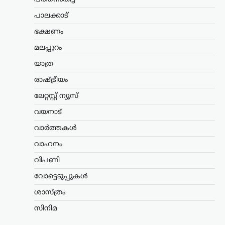
അതിശക്തമായ ചൂടിനിടെ
പാലക്കാട്
പൊതുജനങ്ങൾക്കായി സർക്കാർ
നൽകിയ ആരോഗ്യ നിർദേശം
ഭക്ഷണം
അന്താരാഷ്ട്ര തലത്തിൽ ശ്രദ്ധ നേടുന്നു.
ശരീരത്തിന് ഊർജം പകരാനും ചൂടിന്റെ
മലപ്പുറം
ദോഷഫലങ്ങൾ കുറയ്ക്കാനുമായി
യാത്ര
നായിറച്ചി…
രാഷ്ട്രീയം
കായികം
ലേറ്റസ്റ്റ് ന്യൂസ്
കോമൺവെൽത്ത്
ഗെയിംസിന് പിന്നാലെ
വയനാട്
ഉഗാണ്ടൻ
വാർത്തകൾ
ബോക്സർമാരെ
കാണാതായി;
വാഹനം
അന്വേഷണം ആരംഭിച്ച്
വിപണി
യുകെ പൊലീസ്
വോട്ടെടുപ്പുകൾ
ന്യൂസ് ഡെസ്ക്
ഓഗസ്റ്റ്‌ 6, 2026
ശാസ്ത്രം
സ്കോട്ട്‌ലൻഡിലെ ഗ്ലാസ്‌ഗോയിൽ നടന്ന
2026 കോമൺവെൽത്ത് ഗെയിംസിൽ
സിനിമ
പങ്കെടുത്ത ഉഗാണ്ടൻ ബോക്സിംഗ്
ടീമിലെ നാല് അംഗങ്ങളെ