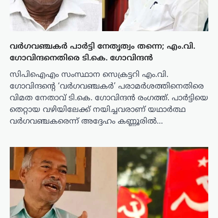
വർഗവഞ്ചകർ പാർട്ടി നേതൃത്വം തന്നെ; എം.വി.
ഗോവിന്ദനെതിരെ ടി.കെ. ഗോവിന്ദൻ
സിപിഐഎം സംസ്ഥാന സെക്രട്ടറി എം.വി.
ഗോവിന്ദന്റെ ‘വർഗവഞ്ചകർ’ പരാമർശത്തിനെതിരെ
വിമത നേതാവ് ടി.കെ. ഗോവിന്ദൻ രംഗത്ത്. പാർട്ടിയെ
തെറ്റായ വഴിയിലേക്ക് നയിച്ചവരാണ് യഥാർത്ഥ
വർഗവഞ്ചകരെന്ന് അദ്ദേഹം കണ്ണൂരിൽ…