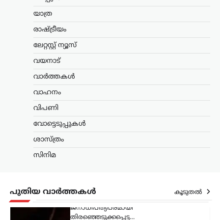
മാധവൻ. രാഷ്ട്രീയപരമായ ലേബലുകൾ
യാത്ര
തന്നെ ബാധിക്കാറില്ലെന്നും,
ജനാധിപത്യപരമായി
രാഷ്ട്രീയം
തിരഞ്ഞെടുക്കപ്പെട്ട…
ലേറ്റസ്റ്റ് ന്യൂസ്
അന്താരാഷ്ട്രം
,
ട്രെൻഡിംഗ്
,
വയനാട്
ലേറ്റസ്റ്റ് ന്യൂസ്
വാർത്തകൾ
അലി ഖമേനിയുടെ
മരണത്തിന് പിന്നാലെ
വാഹനം
രാജ്യം തകരുമെന്ന്
വിപണി
അമേരിക്കയും
ഇസ്രായേലും കരുതി;
വോട്ടെടുപ്പുകൾ
പുതിയ പരമോന്നത
ശാസ്ത്രം
നേതാവിന്റെ സാന്നിധ്യം
സിനിമ
കരുത്തെന്ന് ഇറാൻ
പ്രസിഡന്റ്
ന്യൂസ് ഡെസ്ക്
ഓഗസ്റ്റ്‌ 6, 2026
പുതിയ വാർത്തകൾ
കൂടുതൽ
ഇറാന്റെ പുതിയ പരമോന്നത നേതാവായ
മൊജ്തബ ഖമേനിയുമായി നേരിട്ട്
ആശയവിനിമയം നടത്തുന്നത് നിലവിൽ