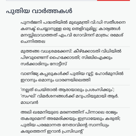
പുതിയ വാർത്തകൾ
പുനർജനി പദ്ധതിയിൽ മുഖ്യമന്ത്രി വി.ഡി സതീശനെ
കണക്ട് ചെയ്യാനുള്ള ഒരു തെളിവുമില്ല; കാര്യങ്ങൾ
മനസ്സിലാവാത്തത് എം.വി ഗോവിന്ദന് മാത്രം: രമേശ്
ചെന്നിത്തല
മുത്തങ്ങ വധശ്രമക്കേസ്: കീഴ്‌ക്കോടതി വിധിയിൽ
പിഴവുണ്ടെന്ന് ഹൈക്കോടതി; സിബിഐക്കും
സർക്കാരിനും നോട്ടീസ്
വാണിജ്യ കപ്പലുകൾക്ക് പുതിയ റൂട്ട്; ഹോർമുസിൽ
ഇറാനും ഒമാനും ധാരണയിലെത്തി
‘നല്ലത് ചെയ്താൽ ആരായാലും പ്രശംസിക്കും’;
‘സംഘി’ വിമർശനങ്ങൾക്ക് മറുപടിയുമായി ആർ.
മാധവൻ
അന്താരാഷ്ട്രം
,
ട്രെൻഡിംഗ്
,
അലി ഖമേനിയുടെ മരണത്തിന് പിന്നാലെ രാജ്യം
ലേറ്റസ്റ്റ് ന്യൂസ്
തകരുമെന്ന് അമേരിക്കയും ഇസ്രായേലും കരുതി;
അലി ഖമേനിയുടെ
പുതിയ പരമോന്നത നേതാവിന്റെ സാന്നിധ്യം
മരണത്തിന് പിന്നാലെ
കരുത്തെന്ന് ഇറാൻ പ്രസിഡന്റ്