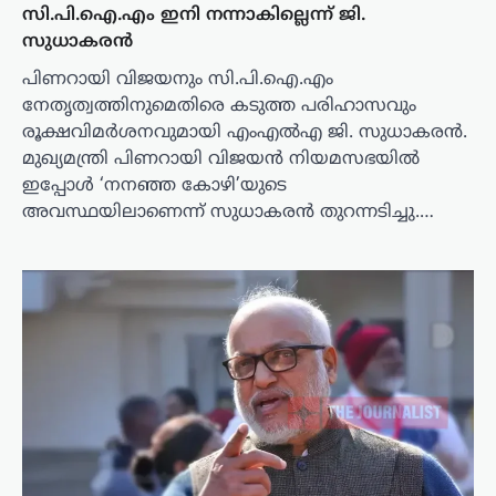
സി.പി.ഐ.എം ഇനി നന്നാകില്ലെന്ന് ജി.
സുധാകരൻ
പിണറായി വിജയനും സി.പി.ഐ.എം
നേതൃത്വത്തിനുമെതിരെ കടുത്ത പരിഹാസവും
രൂക്ഷവിമർശനവുമായി എംഎൽഎ ജി. സുധാകരൻ.
മുഖ്യമന്ത്രി പിണറായി വിജയൻ നിയമസഭയിൽ
ഇപ്പോൾ ‘നനഞ്ഞ കോഴി’യുടെ
അവസ്ഥയിലാണെന്ന് സുധാകരൻ തുറന്നടിച്ചു.…