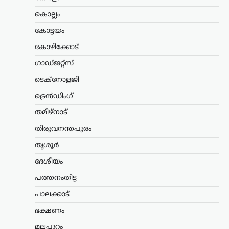
കേരളത്തിലെ മഴക്കെടുതിയും
കൊല്ലം
ദുരിതാശ്വാസ പ്രവർത്തനങ്ങളുമായി
ബന്ധപ്പെട്ട മാധ്യമപ്രവർത്തകരുടെ
കോട്ടയം
ചോദ്യങ്ങൾക്ക് വ്യക്തമായ മറുപടി
നൽകാതെ എ.ഐ.സി.സി ജനറൽ
കോഴിക്കോട്
സെക്രട്ടറി കൂടിയായ കെ.സി.
ഗാഡ്ജറ്റ്സ്
വേണുഗോപാൽ എം.പി. പ്രതികരിച്ചു.
വിഷയവുമായി ബന്ധപ്പെട്ട…
ടെക്നോളജി
സിനിമ
ട്രെൻഡിംഗ്
‘നല്ലത് ചെയ്താൽ
തമിഴ്നാട്
ആരായാലും
തിരുവനന്തപുരം
പ്രശംസിക്കും’; ‘സംഘി’
വിമർശനങ്ങൾക്ക്
തൃശൂർ
മറുപടിയുമായി ആർ.
ദേശീയം
മാധവൻ
പത്തനംതിട്ട
ന്യൂസ് ഡെസ്ക്
ഓഗസ്റ്റ്‌ 6, 2026
പാലക്കാട്
സോഷ്യൽ മീഡിയയിൽ തനിക്കെതിരെ
ഉയരുന്ന ‘സംഘി’ (ആർഎസ്എസ്
ഭക്ഷണം
അനുകൂലി) എന്ന വിമർശനങ്ങൾക്ക്
വ്യക്തമായ മറുപടിയുമായി നടൻ ആർ.
മലപ്പുറം