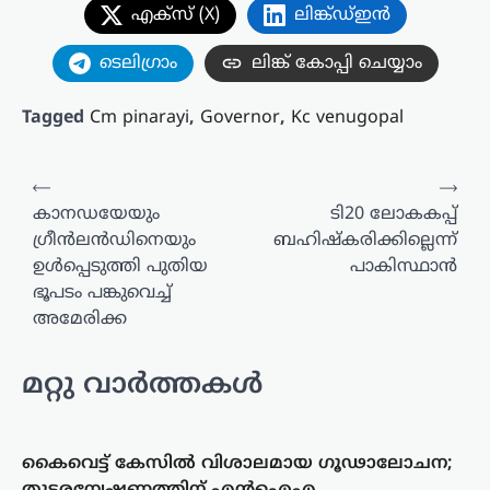
എക്സ് (X)
ലിങ്ക്ഡ്ഇൻ
ടെലിഗ്രാം
ലിങ്ക് കോപ്പി ചെയ്യാം
Tagged
Cm pinarayi
,
Governor
,
Kc venugopal
പോസ്റ്റുകളിലൂടെ
⟵
⟶
കാനഡയേയും
ടി20 ലോകകപ്പ്
ഗ്രീന്‍ലന്‍ഡിനെയും
ബഹിഷ്‌കരിക്കില്ലെന്ന്
ഉള്‍പ്പെടുത്തി പുതിയ
പാകിസ്ഥാൻ
ഭൂപടം പങ്കുവെച്ച്
അമേരിക്ക
മറ്റു വാർത്തകൾ
കൈവെട്ട് കേസില്‍ വിശാലമായ ഗൂഢാലോചന;