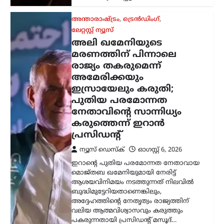
ബുദ്ധിമുട്ടേറിയതാണെങ്കിലും,
അദ്ദേഹത്തിന്റെ നേതൃത്വം രാജ്യത്തിന്
വലിയ ആത്മവിശ്വാസവും കരുത്തും
പകരുന്നതായി പ്രസിഡന്റ് മസൂദ്…
കേരളം
,
ട്രെൻഡിംഗ്
,
ലേറ്റസ്റ്റ് ന്യൂസ്
സ്ത്രീയെ
കരിങ്കുപ്പായത്തിൽ
കുഴിച്ചുമൂടുന്ന പരിപാടി;
നിഖാബ്
നിരോധിക്കണമെന്ന്
എം.എൻ. കാരശേരി
ന്യൂസ് ഡെസ്ക്
ഓഗസ്റ്റ്‌ 6, 2026
മുഖം പൂർണമായി മറയ്ക്കുന്ന പർദയായ
നിഖാബ് നിരോധിക്കണമെന്ന്
എഴുത്തുകാരനും സാമൂഹ്യ
നിരീക്ഷകനുമായ എം.എൻ. കാരശേരി
അഭിപ്രായപ്പെട്ടു. നിഖാബ് ധരിക്കുന്നത്
വ്യക്തിസ്വാതന്ത്ര്യത്തിന്റെ ഭാഗമാണെന്ന
വാദത്തോട് യോജിക്കാനാകില്ലെന്നും,
അത് സ്ത്രീകളെ…