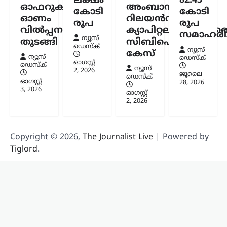
ലക്ഷം
82.43
ബന്ധപ്പെട്ട മാധ്യമപ്രവർത്തകരുടെ
ഓഫറുകളുമായി
അംബാനിക്കും
കോടി
കോടി
ചോദ്യങ്ങൾക്ക് വ്യക്തമായ മറുപടി
ഓണം
റിലയൻസ്
നൽകാതെ എ.ഐ.സി.സി ജനറൽ
രൂപ
രൂപ
വിൽപ്പന
ക്യാപിറ്റലിനുമെതിര
സെക്രട്ടറി കൂടിയായ കെ.സി.
സമാഹരിച്
ന്യൂസ്
വേണുഗോപാൽ എം.പി. പ്രതികരിച്ചു.
തുടങ്ങി
സിബിഐ
ഡെസ്ക്
വിഷയവുമായി ബന്ധപ്പെട്ട…
ന്യൂസ്
കേസ്
ന്യൂസ്
ഡെസ്ക്
ഓഗസ്റ്റ്‌
ഡെസ്ക്
ന്യൂസ്
2, 2026
ജൂലൈ
ഡെസ്ക്
ഓഗസ്റ്റ്‌
28, 2026
3, 2026
ഓഗസ്റ്റ്‌
2, 2026
Copyright © 2026,
The Journalist Live
| Powered by
Tiglord
.