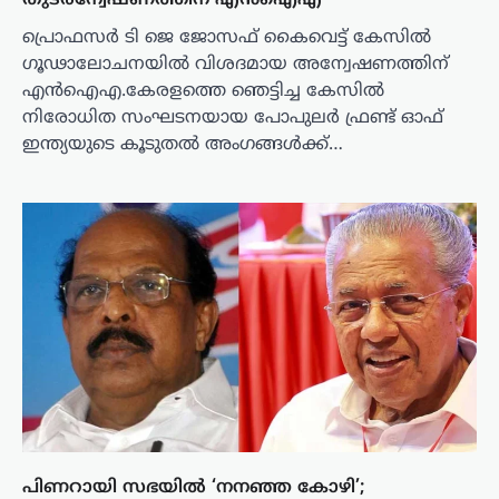
തുടരന്വേഷണത്തിന് എന്‍ഐഎ
പ്രൊഫസര്‍ ടി ജെ ജോസഫ് കൈവെട്ട് കേസില്‍
ഗൂഢാലോചനയില്‍ വിശദമായ അന്വേഷണത്തിന്
എന്‍ഐഎ.കേരളത്തെ ഞെട്ടിച്ച കേസില്‍
നിരോധിത സംഘടനയായ പോപുലര്‍ ഫ്രണ്ട് ഓഫ്
ഇന്ത്യയുടെ കൂടുതല്‍ അംഗങ്ങള്‍ക്ക്…
പിണറായി സഭയിൽ ‘നനഞ്ഞ കോഴി’;