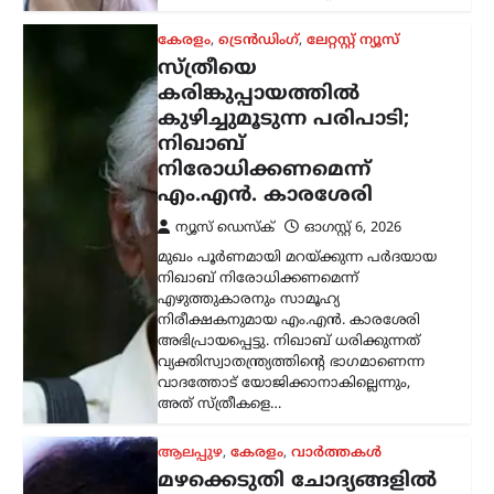
ആലപ്പുഴ
,
കേരളം
,
വാർത്തകൾ
മഴക്കെടുതി ചോദ്യങ്ങളിൽ
നിന്ന് ഒഴിഞ്ഞുമാറി
കെ.സി. വേണുഗോപാൽ;
പിഎം ശ്രീ വിഷയത്തിലും
നിലപാട് മാറ്റം
ന്യൂസ് ഡെസ്ക്
ഓഗസ്റ്റ്‌ 6, 2026
കേരളത്തിലെ മഴക്കെടുതിയും
ദുരിതാശ്വാസ പ്രവർത്തനങ്ങളുമായി
ബന്ധപ്പെട്ട മാധ്യമപ്രവർത്തകരുടെ
ചോദ്യങ്ങൾക്ക് വ്യക്തമായ മറുപടി
നൽകാതെ എ.ഐ.സി.സി ജനറൽ
സെക്രട്ടറി കൂടിയായ കെ.സി.
വേണുഗോപാൽ എം.പി. പ്രതികരിച്ചു.
വിഷയവുമായി ബന്ധപ്പെട്ട…
സിനിമ
‘നല്ലത് ചെയ്താൽ
ആരായാലും