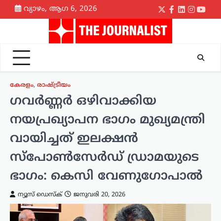
Skip
വ്യാഴം, ആഗ 6, 2026
Twitter
Facebook
LinkedIn
Instagr
yout
to
content
കേരളം
,
രാഷ്ട്രീയം
ഗവര്‍ണ്ണര്‍ ഒഴിവാക്കിയ
നയപ്രഖ്യാപന ഭാഗം മുഖ്യമന്ത്രി
വായിച്ചത് ഇലക്ഷന്‍
സ്‌പോണ്‍സേര്‍ഡ് ഡ്രാമയുടെ
ഭാഗം: കെസി വേണുഗോപാല്‍
ന്യൂസ് ഡെസ്ക്
ജനുവരി 20, 2026