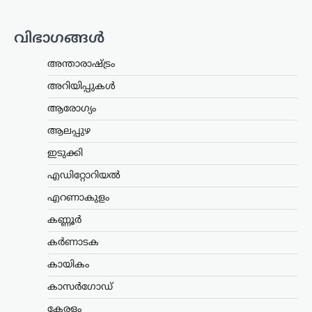
നിഖാബ്
നിരോധിക്കണമെന്ന്
എം.എൻ. കാരശേരി
വിഭാഗങ്ങൾ
ന്യൂസ് ഡെസ്ക്
ഓഗസ്റ്റ്‌ 6, 2026
അന്താരാഷ്ട്രം
മുഖം പൂർണമായി മറയ്ക്കുന്ന പർദയായ
അറിയിപ്പുകൾ
നിഖാബ് നിരോധിക്കണമെന്ന്
എഴുത്തുകാരനും സാമൂഹ്യ
ആരോഗ്യം
നിരീക്ഷകനുമായ എം.എൻ. കാരശേരി
അഭിപ്രായപ്പെട്ടു. നിഖാബ് ധരിക്കുന്നത്
ആലപ്പുഴ
വ്യക്തിസ്വാതന്ത്ര്യത്തിന്റെ ഭാഗമാണെന്ന
ഇടുക്കി
വാദത്തോട് യോജിക്കാനാകില്ലെന്നും,
അത് സ്ത്രീകളെ…
എഡിറ്റോറിയൽ
എറണാകുളം
ആലപ്പുഴ
,
കേരളം
,
വാർത്തകൾ
മഴക്കെടുതി ചോദ്യങ്ങളിൽ
കണ്ണൂർ
നിന്ന് ഒഴിഞ്ഞുമാറി
കർണാടക
കെ.സി. വേണുഗോപാൽ;
പിഎം ശ്രീ വിഷയത്തിലും
കായികം
നിലപാട് മാറ്റം
കാസർഗോഡ്
ന്യൂസ് ഡെസ്ക്
ഓഗസ്റ്റ്‌ 6, 2026
കേരളം