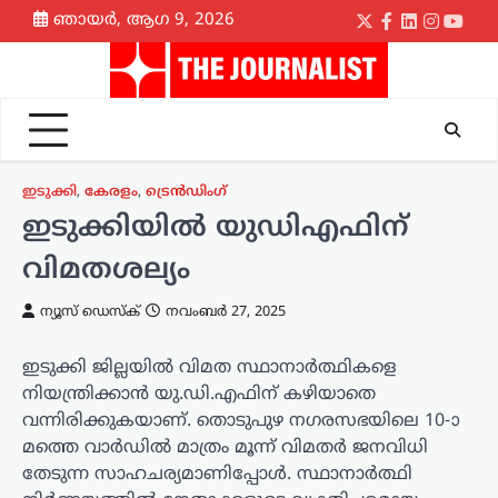
Skip
ഞായർ, ആഗ 9, 2026
Twitter
Facebook
LinkedIn
Instagr
yout
to
content
ഇടുക്കി
,
കേരളം
,
ട്രെൻഡിംഗ്
ഇടുക്കിയിൽ യുഡിഎഫിന്
വിമതശല്യം
ന്യൂസ് ഡെസ്ക്
നവംബർ 27, 2025
ഇടുക്കി ജില്ലയിൽ വിമത സ്ഥാനാർത്ഥികളെ
നിയന്ത്രിക്കാൻ യു.ഡി.എഫിന് കഴിയാതെ
വന്നിരിക്കുകയാണ്. തൊടുപുഴ നഗരസഭയിലെ 10-ാ
മത്തെ വാർഡിൽ മാത്രം മൂന്ന് വിമതർ ജനവിധി
തേടുന്ന സാഹചര്യമാണിപ്പോൾ. സ്ഥാനാർത്ഥി