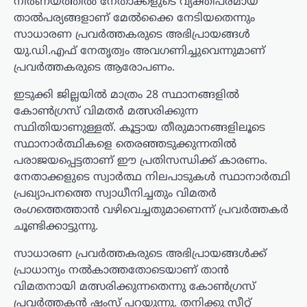
നിർണയത്തിൽ നേതാക്കളുടെ വ്യക്തിപരമായ
താൽപര്യങ്ങളാണ് മേൽക്കൈ നേടിയതെന്നും
സാധാരണ പ്രവർത്തകരുടെ അഭിപ്രായങ്ങൾ
യു.ഡി.എഫ് നേതൃത്വം അവഗണിച്ചുവെന്നുമാണ്
പ്രവർത്തകരുടെ ആരോപണം.
ഇടുക്കി ജില്ലയിൽ മാത്രം 28 സ്ഥാനങ്ങളിൽ
കോൺഗ്രസ് വിമതർ മത്സരിക്കുന്ന
സ്ഥിതിയാണുള്ളത്. കൂട്ടായ തീരുമാനങ്ങളിലൂടെ
സ്ഥാനാർത്ഥികളെ തെരഞ്ഞടുക്കുന്നതിൽ
പരാജയപ്പെട്ടതാണ് ഈ പ്രതിസന്ധിക്ക് കാരണം.
നേതാക്കളുടെ സ്വാർത്ഥ നിലപാടുകൾ സ്ഥാനാർത്ഥി
പ്രഖ്യാപനത്തെ സ്വാധീനിച്ചതും വിമതർ
രംഗത്തെത്താൻ വഴിവെച്ചതുമാണെന്ന് പ്രവർത്തകർ
ചൂണ്ടിക്കാട്ടുന്നു.
സാധാരണ പ്രവർത്തകരുടെ അഭിപ്രായങ്ങൾക്ക്
പ്രാധാന്യം നൽകാത്തതോടെയാണ് താൻ
വിമതനായി മത്സരിക്കുന്നതെന്നു കോൺഗ്രസ്
പ്രവർത്തകൻ ഷംസ് പറയുന്നു. തനിക്കു സീറ്റ്