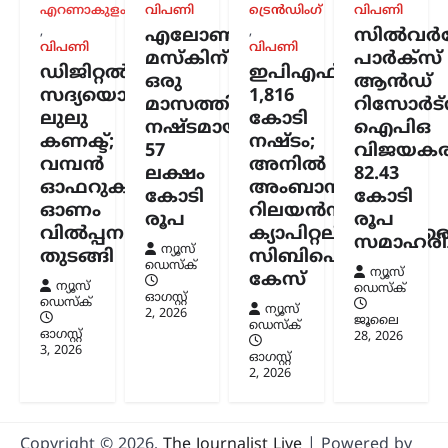
എറണാകുളം
വിപണി
ട്രെൻഡിംഗ്
വിപണി
ആത്മവിശ്വാസത്തോടെ ഇന്ധനം
,
,
എലോൺ
സിൽവർസ്
ഉപയോഗിക്കാമെന്ന് കേന്ദ്ര പെട്രോളിയം,
വിപണി
വിപണി
പ്രകൃതി വാതക മന്ത്രാലയം വ്യക്തമാക്കി.
മസ്കിന്
പാർക്സ്
ഡിജിറ്റൽ
ഇപിഎഫ്ഒയ്ക്ക്
പൊതുമേഖല ഓയിൽ മാർക്കറ്റിങ്
ഒരു
ആൻഡ്
കമ്പനികൾ (ഒഎംസികൾ) വിതരണം…
സദ്യയൊരുക്കി
1,816
മാസത്തിനുള്ളിൽ
റിസോർട്
ലുലു
കോടി
നഷ്ടമായത്
ഐപിഒ
കേരളം
,
ട്രെൻഡിംഗ്
,
തിരുവനന്തപുരം
,
കണക്ട്;
നഷ്ടം;
57
വിജയകര
ലേറ്റസ്റ്റ് ന്യൂസ്
വമ്പൻ
അനിൽ
ലക്ഷം
82.43
‘കേരളത്തിൽ ബിജെപി
ഓഫറുകളുമായി
അംബാനിക്കും
കോടി
കോടി
അല്ല, പക്ഷേ
ഓണം
റിലയൻസ്
രൂപ
രൂപ
ബിജെപിക്കായി
വിൽപ്പന
ക്യാപിറ്റലിനുമെതിര
സമാഹരിച്
ഭരിക്കുന്നത് യുഡിഎഫ്’;
ന്യൂസ്
തുടങ്ങി
സിബിഐ
ഡെസ്ക്
സതീശനെതിരെ എം.വി.
ന്യൂസ്
കേസ്
ന്യൂസ്
ഡെസ്ക്
ഗോവിന്ദൻ
ഓഗസ്റ്റ്‌
ഡെസ്ക്
ന്യൂസ്
2, 2026
ജൂലൈ
ഡെസ്ക്
ന്യൂസ് ഡെസ്ക്
ഓഗസ്റ്റ്‌ 8, 2026
ഓഗസ്റ്റ്‌
28, 2026
3, 2026
കേരളത്തിൽ ബിജെപി
ഓഗസ്റ്റ്‌
2, 2026
അധികാരത്തിലില്ലെങ്കിലും വി.ഡി.
സതീശന്റെ നേതൃത്വത്തിലുള്ള യുഡിഎഫ്
സർക്കാർ ബിജെപിയുടെ രാഷ്ട്രീയ
അജണ്ടകൾ നടപ്പാക്കുകയാണെന്ന്
Copyright © 2026,
The Journalist Live
| Powered by