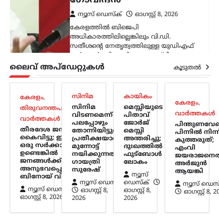
കൂറുമാറിയവരെ
കാണാനും അവർക്കൊപ്പം
നിൽക്കുമെന്ന് ഉറപ്പ്
നൽകാനും സമയം
കണ്ടെത്തുന്നു: ഉദ്ധവ്
താക്കറെ
ലൈവ് അപ്‌ഡേറ്റുകൾ
കൂടുതൽ
ന്യൂസ് ഡെസ്ക്
ഓഗസ്റ്റ്‌ 8, 2026
പ്രധാനമന്ത്രി നരേന്ദ്ര മോദിക്കെതിരെ
സിനിമ
കായികം
കേരളം
,
രൂക്ഷ വിമർശനവുമായി ശിവസേന
കേരളം
,
സിനിമ
മെസ്സിയുടെ
തിരുവനന്തപുരം
,
(യുബിടി) അധ്യക്ഷൻ ഉദ്ധവ് താക്കറെ.
വാർത്തകൾ
വിടണമെന്ന്
പിതാവ്
വാർത്തകൾ
രാജ്യത്ത് പ്രതിഷേധിക്കുന്ന യുവാക്കളുടെ
പലപ്പോഴും
ജോർജ്
പിന്തുണവേണ
തീരദേശ ജനങ്ങളെ
പ്രശ്നങ്ങൾ പരിഗണിക്കാൻ സമയം
തോന്നിയിട്ടുണ്ട്;
മെസ്സി
പിന്നില്‍ നിന്ന
കൈവിട്ടു; ഇവിടെ
പ്രതീക്ഷയാണ്
അന്തരിച്ചു;
കണ്ടെത്താത്ത പ്രധാനമന്ത്രി, പാർട്ടി
കുത്തരുത്;
ഒരു സര്‍ക്കാര്‍
മുന്നോട്ട്
ദുഃഖത്തിൽ
എംവി
വിട്ട്…
ഉണ്ടെങ്കില്‍
നയിക്കുന്നത്:
ഫുട്ബോൾ
ജയരാജനെത
ജനങ്ങള്‍ക്ക് അത്
ഗായത്രി
ലോകം
അര്‍ജുന്‍
അനുഭവപ്പെടുന്നില്ല:
സുരേഷ്
കേരളം
,
വാർത്തകൾ
ആയങ്കി
ന്യൂസ്
ബിനോയ് വിശ്വം
പിന്തുണവേണ്ട, പിന്നില്‍
ന്യൂസ് ഡെസ്ക്
ഡെസ്ക്
ന്യൂസ് ഡെസ
ന്യൂസ് ഡെസ്ക്
ഓഗസ്റ്റ്‌ 8,
ഓഗസ്റ്റ്‌ 8,
ഓഗസ്റ്റ്‌ 8, 
നിന്ന് കുത്തരുത്; എംവി
ഓഗസ്റ്റ്‌ 8, 2026
2026
2026
ജയരാജനെതിരെ
അര്‍ജുന്‍ ആയങ്കി