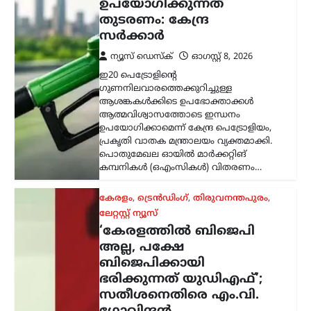
‘കേരളത്തിൽ ബിജെപി
അല്ല, പക്ഷേ
ബിജെപിക്കായി
ഭരിക്കുന്നത് യുഡിഎഫ്’;
സതീശനെതിരെ എം.വി.
ഗോവിന്ദൻ
ന്യൂസ് ഡെസ്ക്
ഓഗസ്റ്റ്‌ 8, 2026
കേരളത്തിൽ ബിജെപി
അധികാരത്തിലില്ലെങ്കിലും വി.ഡി.
സതീശന്റെ നേതൃത്വത്തിലുള്ള യുഡിഎഫ്
സർക്കാർ ബിജെപിയുടെ രാഷ്ട്രീയ
അജണ്ടകൾ നടപ്പാക്കുകയാണെന്ന്
സിപിഐഎം സംസ്ഥാന സെക്രട്ടറി
എം.വി. ഗോവിന്ദൻ മാസ്റ്റർ ആരോപിച്ചു.
നരേന്ദ്ര…
ട്രെൻഡിംഗ്
,
ദേശീയം
,
രാഷ്ട്രീയം
പ്രധാനമന്ത്രിക്ക്
യുവാക്കളെ കാണാൻ
സമയമില്ല;