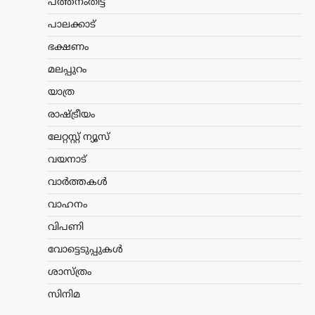
പത്തനംതിട്ട
ന്യൂസ് ഡെസ്ക്
ഓഗസ്റ്റ്‌ 8, 2026
പ്രധാനമന്ത്രി നരേന്ദ്ര മോദിക്കെതിരെ
പാലക്കാട്
രൂക്ഷ വിമർശനവുമായി ശിവസേന
ഭക്ഷണം
(യുബിടി) അധ്യക്ഷൻ ഉദ്ധവ് താക്കറെ.
രാജ്യത്ത് പ്രതിഷേധിക്കുന്ന യുവാക്കളുടെ
മലപ്പുറം
പ്രശ്നങ്ങൾ പരിഗണിക്കാൻ സമയം
കണ്ടെത്താത്ത പ്രധാനമന്ത്രി, പാർട്ടി
യാത്ര
വിട്ട്…
രാഷ്ട്രീയം
കേരളം
,
വാർത്തകൾ
ലേറ്റസ്റ്റ് ന്യൂസ്
പിന്തുണവേണ്ട, പിന്നില്‍
വയനാട്
നിന്ന് കുത്തരുത്; എംവി
ജയരാജനെതിരെ
വാർത്തകൾ
അര്‍ജുന്‍ ആയങ്കി
വാഹനം
ന്യൂസ് ഡെസ്ക്
ഓഗസ്റ്റ്‌ 8, 2026
വിപണി
പൊലീസിനെ ഭീഷണിപ്പെടുത്തിയ
വോട്ടെടുപ്പുകൾ
കേസിൽ ഒളിവിൽ കഴിയുന്ന അർജുൻ
ആയങ്കിയെ കണ്ടെത്താനുള്ള
ശാസ്ത്രം
അന്വേഷണം ശക്തമാക്കി പൊലീസ്.
കേസുമായി ബന്ധപ്പെട്ട് ഒളിവിൽ
സിനിമ
കഴിയാൻ സഹായം നൽകിയ അഞ്ച്