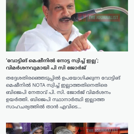
‘വോട്ടിങ് മെഷീനില്‍ നോട്ട സ്വിച്ച് ഇല്ല’;
വിമർശനവുമായി പി സി ജോര്‍ജ്
തദ്ദേശതിരഞ്ഞെടുപ്പിൽ ഉപയോഗിക്കുന്ന വോട്ടിങ്
മെഷീനിൽ NOTA സ്വിച്ച് ഇല്ലാത്തതിനെതിരെ
ബിജെപി നേതാവ് പി. സി. ജോർജ് വിമർശനം
ഉയർത്തി. ബിജെപി സ്ഥാനാർത്ഥി ഇല്ലാത്ത
സാഹചര്യത്തിൽ താൻ എവിടെ…