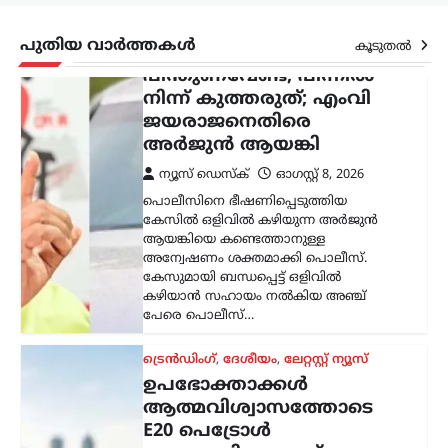
പേരെ പൊലീസ്…
പുതിയ വാർത്തകൾ
കൂടുതൽ
ട്രെൻഡിംഗ്
,
ദേശീയം
,
ലേറ്റസ്റ്റ് ന്യൂസ്
ഉപഭോക്താക്കൾ
ആത്മവിശ്വാസത്തോടെ
E20 പെട്രോൾ
ഉപയോഗിക്കുന്നത്
തുടരണം: കേന്ദ്ര
സർക്കാർ
ന്യൂസ് ഡെസ്ക്
ഓഗസ്റ്റ്‌ 8, 2026
ഇ20 പെട്രോളിന്റെ
ഗുണനിലവാരത്തെക്കുറിച്ചുള്ള
ആശങ്കകൾക്കിടെ ഉപഭോക്താക്കൾ
ആത്മവിശ്വാസത്തോടെ ഇന്ധനം
ഉപയോഗിക്കാമെന്ന് കേന്ദ്ര പെട്രോളിയം,
പ്രകൃതി വാതക മന്ത്രാലയം വ്യക്തമാക്കി.
പൊതുമേഖല ഓയിൽ മാർക്കറ്റിങ്
കമ്പനികൾ (ഒഎംസികൾ) വിതരണം…
കേരളം
,
ട്രെൻഡിംഗ്
,
തിരുവനന്തപുരം
,
ലേറ്റസ്റ്റ് ന്യൂസ്