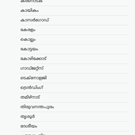
കർണാടക
ന്യൂസ് ഡെസ്ക്
ഓഗസ്റ്റ്‌ 8, 2026
കായികം
കേരളത്തിൽ ബിജെപി
അധികാരത്തിലില്ലെങ്കിലും വി.ഡി.
കാസർഗോഡ്
സതീശന്റെ നേതൃത്വത്തിലുള്ള യുഡിഎഫ്
സർക്കാർ ബിജെപിയുടെ രാഷ്ട്രീയ
കേരളം
അജണ്ടകൾ നടപ്പാക്കുകയാണെന്ന്
കൊല്ലം
സിപിഐഎം സംസ്ഥാന സെക്രട്ടറി
എം.വി. ഗോവിന്ദൻ മാസ്റ്റർ ആരോപിച്ചു.
കോട്ടയം
നരേന്ദ്ര…
കോഴിക്കോട്
ട്രെൻഡിംഗ്
,
ദേശീയം
,
രാഷ്ട്രീയം
ഗാഡ്ജറ്റ്സ്
പ്രധാനമന്ത്രിക്ക്
ടെക്നോളജി
യുവാക്കളെ കാണാൻ
സമയമില്ല;
ട്രെൻഡിംഗ്
കൂറുമാറിയവരെ
തമിഴ്നാട്
കാണാനും അവർക്കൊപ്പം
നിൽക്കുമെന്ന് ഉറപ്പ്
തിരുവനന്തപുരം
നൽകാനും സമയം
തൃശൂർ
കണ്ടെത്തുന്നു: ഉദ്ധവ്
ദേശീയം
താക്കറെ