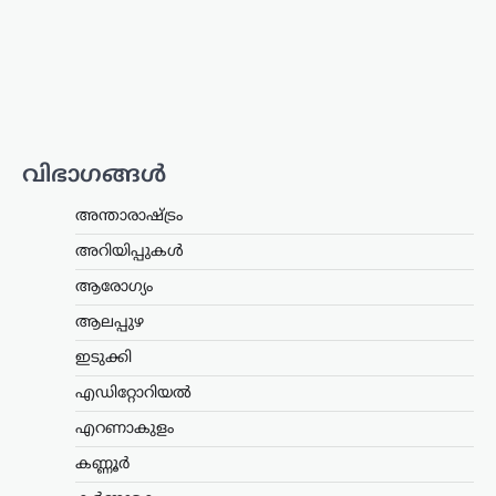
തുടരണം: കേന്ദ്ര
സർക്കാർ
ന്യൂസ് ഡെസ്ക്
ഓഗസ്റ്റ്‌ 8, 2026
ഇ20 പെട്രോളിന്റെ
ഗുണനിലവാരത്തെക്കുറിച്ചുള്ള
ആശങ്കകൾക്കിടെ ഉപഭോക്താക്കൾ
ആത്മവിശ്വാസത്തോടെ ഇന്ധനം
വിഭാഗങ്ങൾ
ഉപയോഗിക്കാമെന്ന് കേന്ദ്ര പെട്രോളിയം,
പ്രകൃതി വാതക മന്ത്രാലയം വ്യക്തമാക്കി.
അന്താരാഷ്ട്രം
പൊതുമേഖല ഓയിൽ മാർക്കറ്റിങ്
കമ്പനികൾ (ഒഎംസികൾ) വിതരണം…
അറിയിപ്പുകൾ
ആരോഗ്യം
കേരളം
,
ട്രെൻഡിംഗ്
,
തിരുവനന്തപുരം
,
ലേറ്റസ്റ്റ് ന്യൂസ്
ആലപ്പുഴ
‘കേരളത്തിൽ ബിജെപി
ഇടുക്കി
അല്ല, പക്ഷേ
എഡിറ്റോറിയൽ
ബിജെപിക്കായി
ഭരിക്കുന്നത് യുഡിഎഫ്’;
എറണാകുളം
സതീശനെതിരെ എം.വി.
കണ്ണൂർ
ഗോവിന്ദൻ